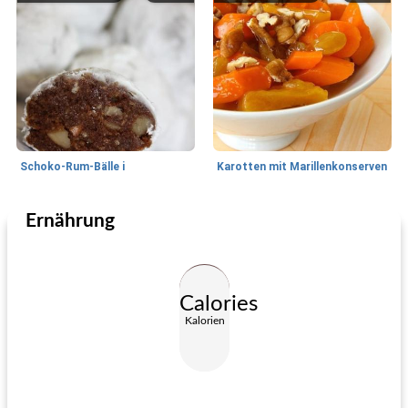
Schoko-Rum-Bälle i
Karotten mit Marillenkonserven
Ernährung
Feiertage und Events
70
min
Feiertage und Events
280
min
Calories
Kalorien
geröstete Rüben, Äpfel und Fenchel
Davids mesquite rauchte Texas Brisket