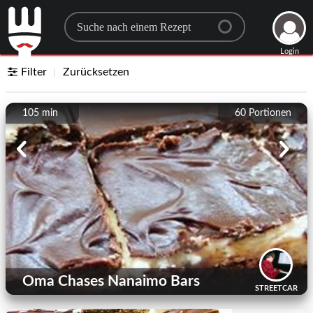
Search for a recipe
Login
Filter
Zurücksetzen
105 min
60
Portionen
Oma Chases Nanaimo Bars
STREETCAR