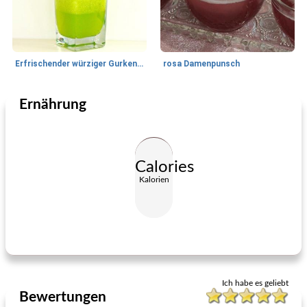
Erfrischender würziger Gurkensaft
rosa Damenpunsch
Ernährung
Getränke
10
min
Getränke
5
min
Calories
Kalorien
st. michael's irish americano
Lynchburg Limonade
Ich habe es geliebt
Bewertungen