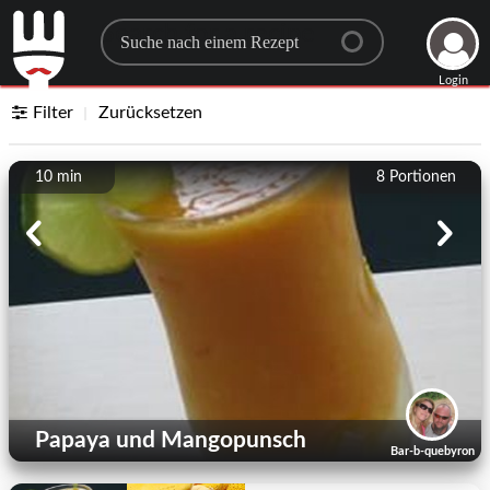
Search for a recipe
Login
Filter
Zurücksetzen
10 min
8
Portionen
Papaya und Mangopunsch
Bar-b-quebyron