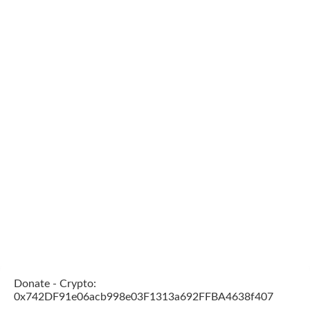
Donate - Crypto:
0x742DF91e06acb998e03F1313a692FFBA4638f407