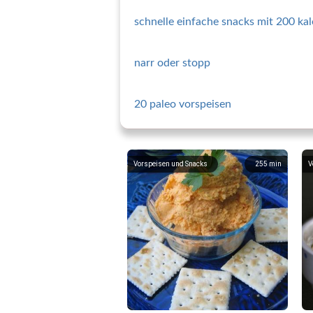
schnelle einfache snacks mit 200 kal
narr oder stopp
20 paleo vorspeisen
Vorspeisen und Snacks
255
min
V