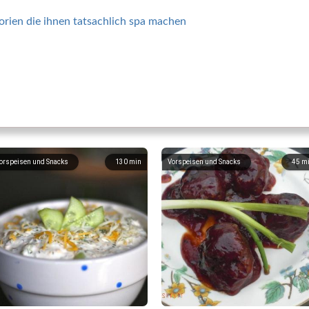
orien die ihnen tatsachlich spa machen
orspeisen und Snacks
130
min
Vorspeisen und Snacks
45
m