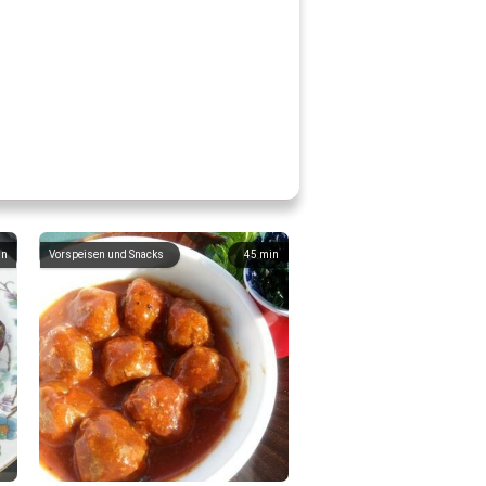
in
Vorspeisen und Snacks
45
min