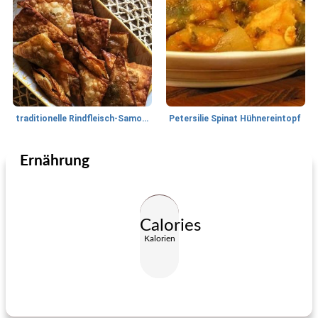
traditionelle Rindfleisch-Samosas
Petersilie Spinat Hühnereintopf
Ernährung
Vorspeisen und Snacks
85
min
Fleisch und Geflügel
65
min
Calories
Kalorien
beladene Doppelkartoffelbisse
Tomaten Huhn