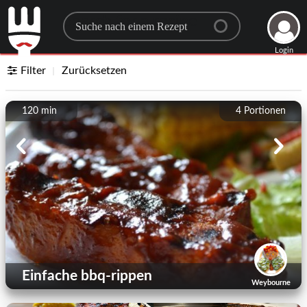
Search for a recipe
Login
Filter
Zurücksetzen
120 min
4
Portionen
Einfache bbq-rippen
Weybourne