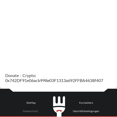
Donate - Crypto:
0x742DF91e06acb998e03F1313a692FFBA4638f407
SiteMap
Kontaktiere
Datenschutz
Geschäftsbedingungen