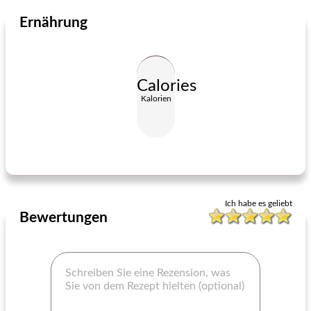
Ernährung
Vorspeisen und Snacks
60
min
Fleisch und Geflügel
70
min
Calories
Kalorien
Venezuela wirbelte Schinkenbrot
Mohn Huhn Auflauf
Ich habe es geliebt
Bewertungen