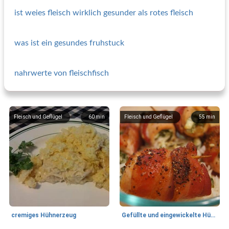
ist weies fleisch wirklich gesunder als rotes fleisch
was ist ein gesundes fruhstuck
nahrwerte von fleischfisch
Fleisch und Geflügel
60
min
Fleisch und Geflügel
55
min
cremiges Hühnerzeug
Gefüllte und eingewickelte Hühnerbrust