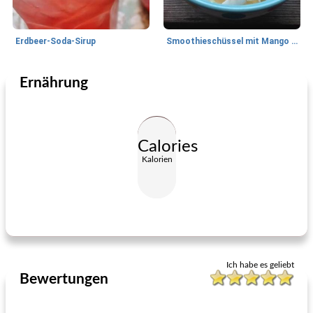
Erdbeer-Soda-Sirup
Smoothieschüssel mit Mango und Kokosnuss
Ernährung
Getränke
10
min
Feiertage und Events
20
min
Calories
Kalorien
Hals Fell Tee
warmer gewürzwein
Ich habe es geliebt
Bewertungen