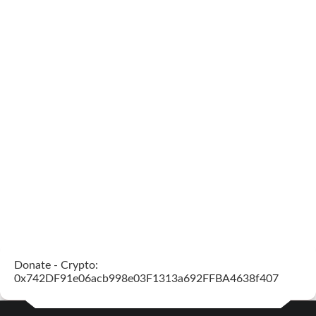
Donate - Crypto:
0x742DF91e06acb998e03F1313a692FFBA4638f407