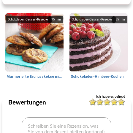
Schokoladen-Dessert-Rezepte
35
min
Schokoladen-Dessert-Rezepte
55
min
Marmorierte Erdnusskekse mit Schokolade
Schokoladen-Himbeer-Kuchen
Schokoladendessert-Rezepte
50
min
Schokoladen-Dessert-Rezepte
35
min
Ich habe es geliebt
Bewertungen