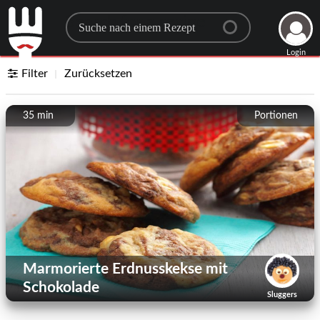
Search for a recipe
Login
Filter
Zurücksetzen
35 min
Portionen
Marmorierte Erdnusskekse mit
Schokolade
Sluggers