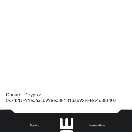
Donate - Crypto:
0x742DF91e06acb998e03F1313a692FFBA4638f407
SiteMap
Kontaktiere