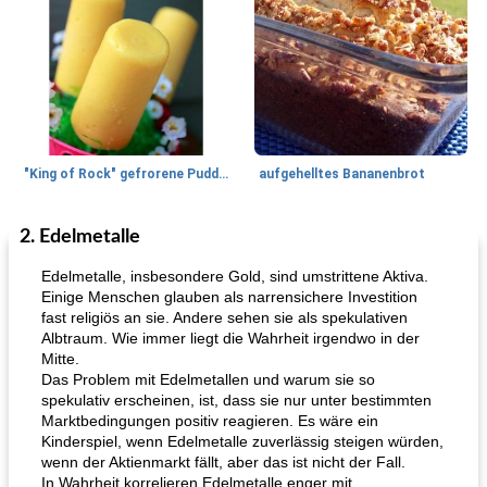
"King of Rock" gefrorene Pudding Pops
aufgehelltes Bananenbrot
2. Edelmetalle
Mittagessen / Snacks
27
min
Potluck Desserts
50
min
Edelmetalle, insbesondere Gold, sind umstrittene Aktiva.
Einige Menschen glauben als narrensichere Investition
fast religiös an sie. Andere sehen sie als spekulativen
Albtraum. Wie immer liegt die Wahrheit irgendwo in der
Mitte.
Das Problem mit Edelmetallen und warum sie so
spekulativ erscheinen, ist, dass sie nur unter bestimmten
Marktbedingungen positiv reagieren. Es wäre ein
Kinderspiel, wenn Edelmetalle zuverlässig steigen würden,
Hühnchen, Süßkartoffelsuppe
Bananen-Sahne-Torte mit Schokoladenglasur
wenn der Aktienmarkt fällt, aber das ist nicht der Fall.
In Wahrheit korrelieren Edelmetalle enger mit