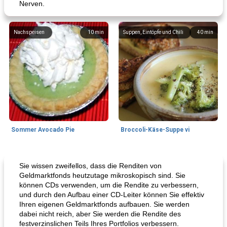
Nerven.
Nachspeisen
10
min
Suppen, Eintöpfe und Chili
40
min
Sommer Avocado Pie
Broccoli-Käse-Suppe vi
Kurs
35
min
Mittagessen / Snacks
15
min
Sie wissen zweifellos, dass die Renditen von
Geldmarktfonds heutzutage mikroskopisch sind. Sie
können CDs verwenden, um die Rendite zu verbessern,
und durch den Aufbau einer CD-Leiter können Sie effektiv
Ihren eigenen Geldmarktfonds aufbauen. Sie werden
dabei nicht reich, aber Sie werden die Rendite des
festverzinslichen Teils Ihres Portfolios verbessern.