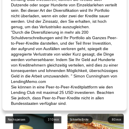
Dutzende oder sogar Hunderte von Einzeldarlehen verteilt
sein. Bei dieser Art der Diversifikation wird Ihr Portfolio
nicht überladen, wenn ein oder zwei der Kredite sauer
werden. Und der Zinssatz, den Sie erhalten, ist hoch
genug, um das Verlustrisiko auszugleichen.
"Durch die Diversifizierung in mehr als 200
Schuldverschreibungen wird Ihr Portfolio als Ganzes Peer-
to-Peer-Kredite darstellen, und der Teil Ihrer Investition,
der aufgrund von Ausfällen verloren geht, spiegelt die
aggregierte Verlustrate von wider Kurz gesagt, die Dinge
werden vorhersehbarer. Indem Sie Ihr Geld auf Hunderte
von Kreditnehmern gleichzeitig verteilen, wird dies zu einer
konsequenten und lohnenden Möglichkeit, überschüssiges
Geld in die Arbeit umzuwandeln. " Simon Cunningham von
LendingMemo.com
Sie können in eine Peer-to-Peer-Kreditplattform wie den
Lending Club mit maximal 25 USD investieren. Beachten
Sie jedoch, dass Peer-to-Peer-Kredite nicht in allen
Bundesstaaten verfügbar sind.
Nachspeisen
310
min
Schnelle Brote
80
min