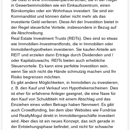
in Gewerbeimmobilien wie ein Einkaufszentrum, einen
Bürokomplex oder ein Wohnhaus investiert. Sie sind ein
Kommanditist und können daher nicht mehr als das
investierte Geld verlieren. Diese Art der Investition bietet in
der Regel steuerliche Vorteile, insbesondere in Bezug auf
die Abschreibung.
Real Estate Investment Trusts (REITs). Dies sind so etwas
wie Immobilien-Investmentfonds, die in Immobilien oder
Immobilienhypotheken investieren. Sie kaufen Anteile am
REIT und erzielen dann Erträge durch Dividenden und /
oder Kapitalzuwachs. REITs bieten auch erhebliche
Steuervorteile. Es kann eine perfekte Investition sein,
wenn Sie sich nicht die Hände schmutzig machen und Ihr
Risiko begrenzen möchten.
Es gibt andere Möglichkeiten, in Immobilien zu investieren,
z. B. den Kauf und Verkauf von Hypothekenscheinen. Dies
ist eher für erfahrene Anleger geeignet, die eine Nase für
den Kauf von Schuldtiteln mit einem Abschlag und das
Einziehen eines vollen Betrags haben Nennwert. Es gibt
auch Crowdfunding, bei dem über Websites wie Fundrise
und RealtyMogul direkt in Immobiliengeschäfte investiert
wird. Aber dies ist ein neues Konzept, das sich gerade in
der Entstehungsphase befindet, und nicht für schwache