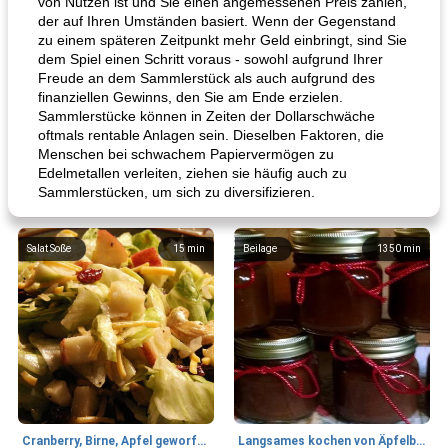
von Nutzen ist und Sie einen angemessenen Preis zahlen,
der auf Ihren Umständen basiert. Wenn der Gegenstand
zu einem späteren Zeitpunkt mehr Geld einbringt, sind Sie
dem Spiel einen Schritt voraus - sowohl aufgrund Ihrer
Freude an dem Sammlerstück als auch aufgrund des
finanziellen Gewinns, den Sie am Ende erzielen.
Sammlerstücke können in Zeiten der Dollarschwäche
oftmals rentable Anlagen sein. Dieselben Faktoren, die
Menschen bei schwachem Papiervermögen zu
Edelmetallen verleiten, ziehen sie häufig auch zu
Sammlerstücken, um sich zu diversifizieren.
Salat Soße
15
min
Beilage
1350
min
Cranberry, Birne, Apfel geworfener Salat
Langsames kochen von Äpfelbutter