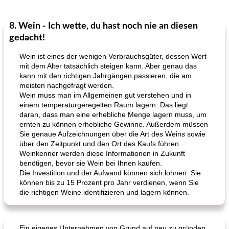
8. Wein - Ich wette, du hast noch nie an diesen
Lamm
35
min
Mittagessen / Snacks
40
min
gedacht!
Wein ist eines der wenigen Verbrauchsgüter, dessen Wert
mit dem Alter tatsächlich steigen kann. Aber genau das
kann mit den richtigen Jahrgängen passieren, die am
meisten nachgefragt werden.
Wein muss man im Allgemeinen gut verstehen und in
einem temperaturgeregelten Raum lagern. Das liegt
daran, dass man eine erhebliche Menge lagern muss, um
ernten zu können erhebliche Gewinne. Außerdem müssen
Tandoori Lammspiesse mit Raita und Couscous
karamellisierte Zwiebel und Sauerrahmaufstrich
Sie genaue Aufzeichnungen über die Art des Weins sowie
über den Zeitpunkt und den Ort des Kaufs führen.
Weinkenner werden diese Informationen in Zukunft
benötigen, bevor sie Wein bei Ihnen kaufen.
Die Investition und der Aufwand können sich lohnen. Sie
können bis zu 15 Prozent pro Jahr verdienen, wenn Sie
die richtigen Weine identifizieren und lagern können.
Ein eigenes Unternehmen von Grund auf neu zu gründen