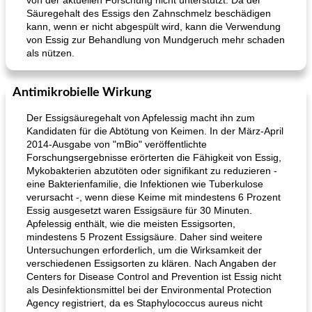
von der aktuellen Forschung nicht unterstützt. Da der
Säuregehalt des Essigs den Zahnschmelz beschädigen
kann, wenn er nicht abgespült wird, kann die Verwendung
von Essig zur Behandlung von Mundgeruch mehr schaden
als nützen.
Antimikrobielle Wirkung
Der Essigsäuregehalt von Apfelessig macht ihn zum
Kandidaten für die Abtötung von Keimen. In der März-April
2014-Ausgabe von "mBio" veröffentlichte
Forschungsergebnisse erörterten die Fähigkeit von Essig,
Mykobakterien abzutöten oder signifikant zu reduzieren -
eine Bakterienfamilie, die Infektionen wie Tuberkulose
verursacht -, wenn diese Keime mit mindestens 6 Prozent
Essig ausgesetzt waren Essigsäure für 30 Minuten.
Apfelessig enthält, wie die meisten Essigsorten,
mindestens 5 Prozent Essigsäure. Daher sind weitere
Untersuchungen erforderlich, um die Wirksamkeit der
verschiedenen Essigsorten zu klären. Nach Angaben der
Centers for Disease Control and Prevention ist Essig nicht
als Desinfektionsmittel bei der Environmental Protection
Agency registriert, da es Staphylococcus aureus nicht