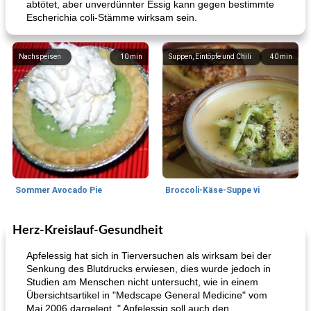
abtötet, aber unverdünnter Essig kann gegen bestimmte
Escherichia coli-Stämme wirksam sein.
Nachspeisen
10
min
Suppen, Eintöpfe und Chili
40
min
Sommer Avocado Pie
Broccoli-Käse-Suppe vi
Herz-Kreislauf-Gesundheit
Kurs
35
min
Mittagessen / Snacks
15
min
Apfelessig hat sich in Tierversuchen als wirksam bei der
Senkung des Blutdrucks erwiesen, dies wurde jedoch in
Studien am Menschen nicht untersucht, wie in einem
Übersichtsartikel in "Medscape General Medicine" vom
Mai 2006 dargelegt. " Apfelessig soll auch den