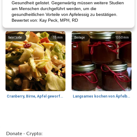
Gesundheit gelistet. Gegenwärtig müssen weitere Studien
am Menschen durchgeführt werden, um die
gesundheitlichen Vorteile von Apfelessig zu bestätigen.
Bewertet von: Kay Peck, MPH, RD
Salat Soße
15
min
Beilage
1350
min
Cranberry, Birne, Apfel geworfener Salat
Langsames kochen von Äpfelbutter
Lamm
35
min
Mittagessen / Snacks
40
min
Donate - Crypto: