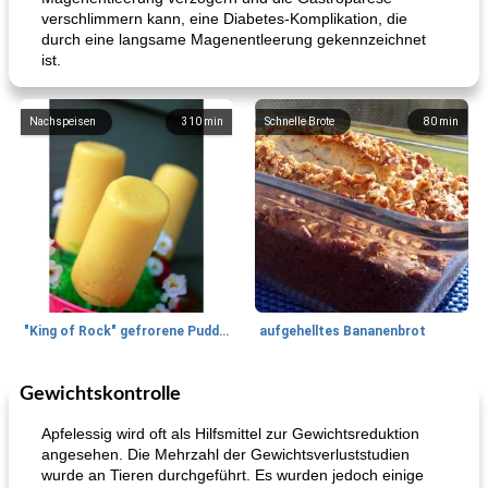
verschlimmern kann, eine Diabetes-Komplikation, die
durch eine langsame Magenentleerung gekennzeichnet
ist.
Nachspeisen
310
min
Schnelle Brote
80
min
"King of Rock" gefrorene Pudding Pops
aufgehelltes Bananenbrot
Gewichtskontrolle
Mittagessen / Snacks
27
min
Potluck Desserts
50
min
Apfelessig wird oft als Hilfsmittel zur Gewichtsreduktion
angesehen. Die Mehrzahl der Gewichtsverluststudien
wurde an Tieren durchgeführt. Es wurden jedoch einige