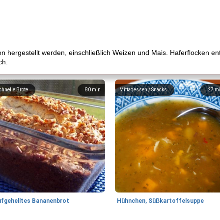
en hergestellt werden, einschließlich Weizen und Mais. Haferflocken e
ch.
chnelle Brote
80
min
Mittagessen / Snacks
27
m
ufgehelltes Bananenbrot
Hühnchen, Süßkartoffelsuppe