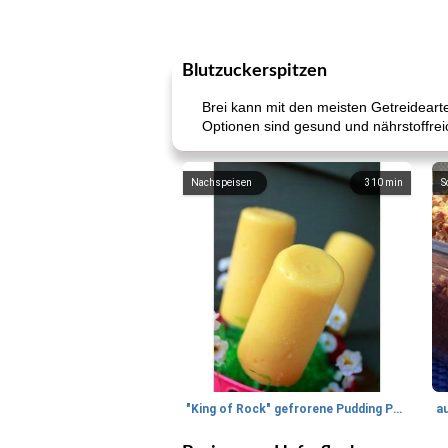
Blutzuckerspitzen
Brei kann mit den meisten Getreideart
Optionen sind gesund und nährstoffrei
Nachspeisen
310
min
S
"King of Rock" gefrorene Pudding Pops
a