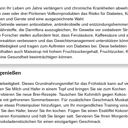
ann Ihr Leben um Jahre verlängern und chronische Krankheiten abwehr
n zwei oder drei Portionen Vollkornprodukten das Risiko für Diabetes,
zen und Gerste sind eine ausgezeichnete Wahl.
m Getreide weisen antioxidative, antimikrobielle und entzündungshemme
hrstoffe, die Darmflora auszugleichen, Ihr Gewebe vor oxidativem Str
e Forscher stellen außerdem fest, dass Ferulasäure, Kaffeesäure und
ulinreaktion verbessern und das Gewichtsmanagement unterstützen kön
ttleibigkeit und tragen zum Auftreten von Diabetes bei. Diese beliebten
nthalten auch Maissirup mit hohem Fruchtzuckergehalt, Fruchtzucker, 
eine Gesundheit beeinträchtigen können.
 genießen
 Vielseitigkeit. Dieses Grundnahrungsmittel für das Frühstück kann auf 
en Sie Milch und Hafer in einem Topf und bringen Sie sie zum Kochen.
probieren Sie neue Brei-Rezepte. Tauschen Sie Kuhmilch gegen Kokos-
sie mit gefrorenen Sommerbeeren. Für zusätzlichen Geschmack Muska
ar etwas Proteinpulver hinzufügen, um Ihr morgendliches Training vora
ie den Hafer, bevor Sie ihn kochen. Fügen Sie einen Esslöffel Kokosnu
ckeren Konsistenz und hält Sie länger satt. Servieren Sie Ihren Morgenb
hokoladenstückchen für einen einzigartigen Geschmack.