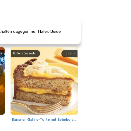
nthalten dagegen nur Hafer. Beide
in
Potluck Desserts
50
min
Bananen-Sahne-Torte mit Schokoladenglasur