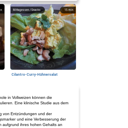
in
Mittagessen / Snacks
15
min
Cilantro-Curry-Hühnersalat
nole in Vollweizen können die
lieren. Eine klinische Studie aus dem
ung von Entzündungen und der
gsmarker und eine Verbesserung der
 aufgrund ihres hohen Gehalts an