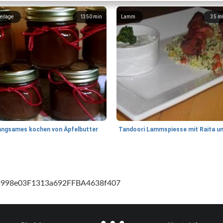
eilage
1350
min
Lamm
35
m
angsames kochen von Äpfelbutter
cb998e03F1313a692FFBA4638f407