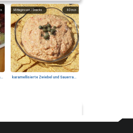
in
Mittagessen / Snacks
40
min
Tandoori Lammspiesse mit Raita und Couscous
karamellisierte Zwiebel und Sauerrahmaufstrich