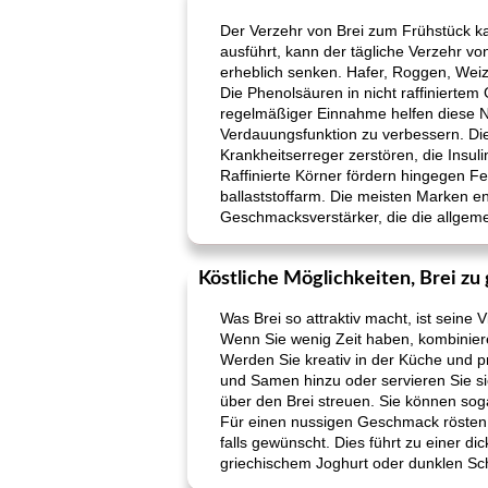
Der Verzehr von Brei zum Frühstück k
ausführt, kann der tägliche Verzehr vo
erheblich senken. Hafer, Roggen, Wei
Die Phenolsäuren in nicht raffinierte
regelmäßiger Einnahme helfen diese Nä
Verdauungsfunktion zu verbessern. Di
Krankheitserreger zerstören, die Ins
Raffinierte Körner fördern hingegen Fe
ballaststoffarm. Die meisten Marken e
Geschmacksverstärker, die die allgem
Köstliche Möglichkeiten, Brei zu
Was Brei so attraktiv macht, ist seine
Wenn Sie wenig Zeit haben, kombinier
Werden Sie kreativ in der Küche und 
und Samen hinzu oder servieren Sie 
über den Brei streuen. Sie können sog
Für einen nussigen Geschmack rösten S
falls gewünscht. Dies führt zu einer di
griechischem Joghurt oder dunklen Sc