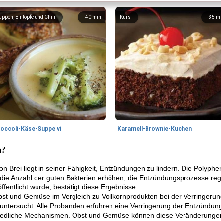
uppen, Eintöpfe und Chili
40
min
Kurs
35
m
roccoli-Käse-Suppe vi
Karamell-Brownie-Kuchen
n?
on Brei liegt in seiner Fähigkeit, Entzündungen zu lindern. Die Polyphe
die Anzahl der guten Bakterien erhöhen, die Entzündungsprozesse regu
öffentlicht wurde, bestätigt diese Ergebnisse.
Obst und Gemüse im Vergleich zu Vollkornprodukten bei der Verringer
ntersucht. Alle Probanden erfuhren eine Verringerung der Entzündun
hiedliche Mechanismen. Obst und Gemüse können diese Veränderungen