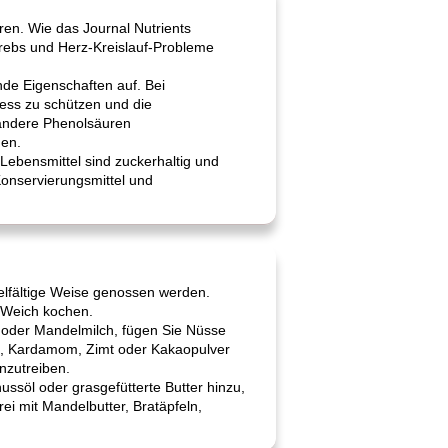
en. Wie das Journal Nutrients
 Krebs und Herz-Kreislauf-Probleme
nde Eigenschaften auf. Bei
ess zu schützen und die
 andere Phenolsäuren
nen.
 Lebensmittel sind zuckerhaltig und
Konservierungsmittel und
vielfältige Weise genossen werden.
 Weich kochen.
 oder Mandelmilch, fügen Sie Nüsse
t, Kardamom, Zimt oder Kakaopulver
nzutreiben.
ssöl oder grasgefütterte Butter hinzu,
rei mit Mandelbutter, Bratäpfeln,