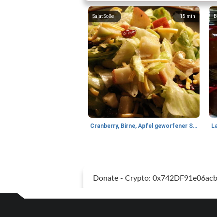
Salat Soße
15
min
B
Cranberry, Birne, Apfel geworfener Salat
L
Donate - Crypto: 0x742DF91e06a