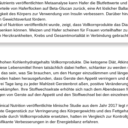
Nutrients veröffentlichten Metaanalyse kann Hafer die Blutfettwerte und 
teile von Haferflocken auf Beta-Glucan zurück, eine Art löslicher Balla
gkeit des Körpers zur Verwendung von Insulin verbessern. Darüber hin
 Gewichtsverlust fördern.
l of Nutrition veröffentlicht wurde, zeigt, dass Vollkornprodukte das D
enken können. Weizen und Hafer scheinen für Frauen vorteilhafter zu 
n Herzkrankheiten, Krebs und Gesamtmortalität in Verbindung gebracht
 hohen Kohlenhydratgehalts Vollkornprodukte. Die ketogene Diät, Atkin
e Lebensmittel Ihnen tatsächlich dabei helfen, schlanker zu werden u
das sein, was Sie brauchen, um den Hunger einzudämmen und länger 
weden haben herausgefunden, dass Gerste den Appetit verringern und d
 drei Tage lang zu jeder Mahlzeit Gerstenbrot aßen, positive Veränder
bekämpfen. Ihre Stoffwechselrate erhöhte sich nach dem Abendessen fü
ngen von Gerste auf den Appetit und den Stoffwechsel bei den einze
inical Nutrition veröffentlichte klinische Studie aus dem Jahr 2017 leg
mte Gegenstück zur Verringerung des Körpergewichts und des Fettgeha
de durch Vollkornprodukte ersetzten, hatten im Vergleich zur Kontroll
ifikante Verbesserungen in der Energiebilanz erfahren.