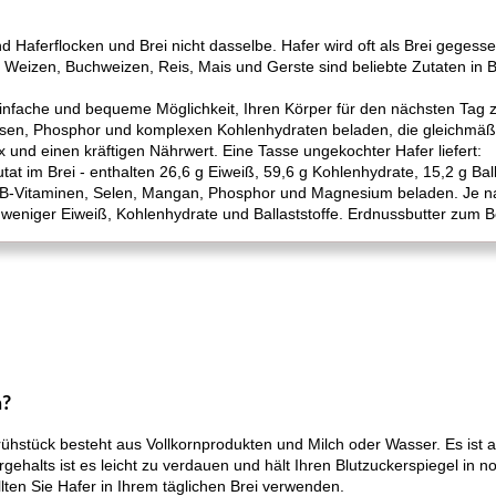
d Haferflocken und Brei nicht dasselbe. Hafer wird oft als Brei geges
eizen, Buchweizen, Reis, Mais und Gerste sind beliebte Zutaten in Br
infache und bequeme Möglichkeit, Ihren Körper für den nächsten Tag zu
Eisen, Phosphor und komplexen Kohlenhydraten beladen, die gleichmäßig
 und einen kräftigen Nährwert. Eine Tasse ungekochter Hafer liefert:
at im Brei - enthalten 26,6 g Eiweiß, 59,6 g Kohlenhydrate, 15,2 g Ball
t B-Vitaminen, Selen, Mangan, Phosphor und Magnesium beladen. Je 
weniger Eiweiß, Kohlenhydrate und Ballaststoffe. Erdnussbutter zum Be
n?
hstück besteht aus Vollkornprodukten und Milch oder Wasser. Es ist als
gehalts ist es leicht zu verdauen und hält Ihren Blutzuckerspiegel in 
llten Sie Hafer in Ihrem täglichen Brei verwenden.