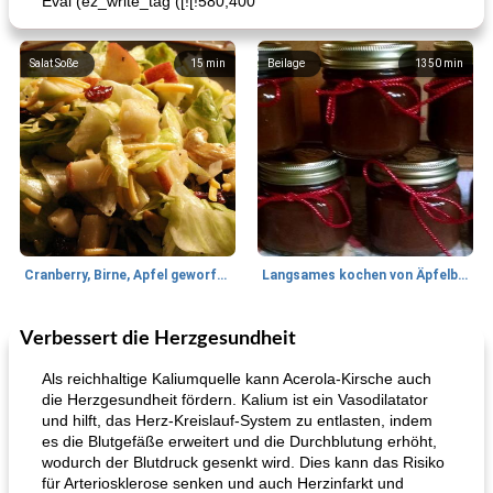
Eval (ez_write_tag ([![!580,400
Salat Soße
15
min
Beilage
1350
min
Cranberry, Birne, Apfel geworfener Salat
Langsames kochen von Äpfelbutter
Verbessert die Herzgesundheit
Lamm
35
min
Mittagessen / Snacks
40
min
Als reichhaltige Kaliumquelle kann Acerola-Kirsche auch
die Herzgesundheit fördern. Kalium ist ein Vasodilatator
und hilft, das Herz-Kreislauf-System zu entlasten, indem
es die Blutgefäße erweitert und die Durchblutung erhöht,
wodurch der Blutdruck gesenkt wird. Dies kann das Risiko
für Arteriosklerose senken und auch Herzinfarkt und