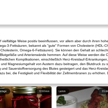
 vielfältige Weise positiv beeinflussen, vor allem aber durch ihren h
ega-3-Fettsäuren, bekannt als "gute" Formen von Cholesterin (HDL-C
L-Cholesterin, Omega-6-Fettsäuren). Sie können den Gehalt an schlecht
e Blutgefäße und Arterienwände hemmen. Auf diese Weise werden die 
heitlichen Komplikationen, einschließlich Herz-Kreislauf-Erkrankungen
 und Magnesiumgehalt von Austern dazu beitragen, den Blutdruck zu 
und Sauerstoffversorgung des Blutes gesteigert und das Herz-Kreisla
dazu bei, die Festigkeit und Flexibilität der Zellmembranen zu erhöhen. D
eilage
1350
min
Lamm
35
m