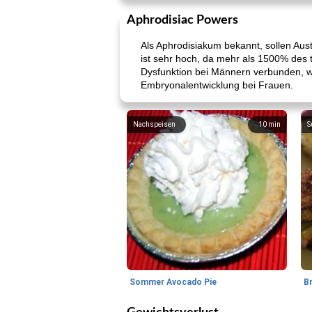
Aphrodisiac Powers
Als Aphrodisiakum bekannt, sollen Aust
ist sehr hoch, da mehr als 1500% des t
Dysfunktion bei Männern verbunden, wä
Embryonalentwicklung bei Frauen.
Nachspeisen
10
min
S
Sommer Avocado Pie
B