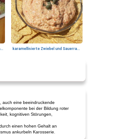
Tandoori Lammspiesse mit Raita und Couscous
karamellisierte Zwiebel und Sauerrahmaufstrich
rd, auch eine beeindruckende
selkomponente bei der Bildung roter
eit, kognitiven Störungen,
t durch einen hohen Gehalt an
nismus ankurbeln Karosserie.