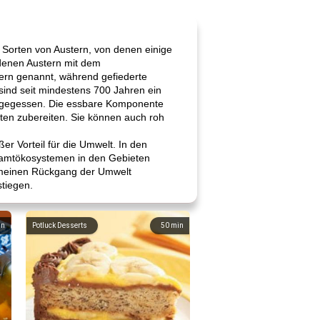
 Sorten von Austern, von denen einige
edenen Austern mit dem
ern genannt, während gefiederte
 sind seit mindestens 700 Jahren ein
rm gegessen. Die essbare Komponente
Arten zubereiten. Sie können auch roh
er Vorteil für die Umwelt. In den
esamtökosystemen in den Gebieten
lgemeinen Rückgang der Umwelt
stiegen.
in
Potluck Desserts
50
min