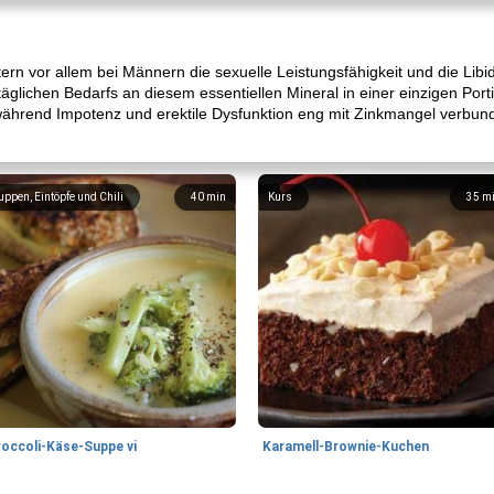
ern vor allem bei Männern die sexuelle Leistungsfähigkeit und die Libi
äglichen Bedarfs an diesem essentiellen Mineral in einer einzigen Porti
hrend Impotenz und erektile Dysfunktion eng mit Zinkmangel verbunden 
uppen, Eintöpfe und Chili
40
min
Kurs
35
m
roccoli-Käse-Suppe vi
Karamell-Brownie-Kuchen