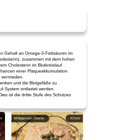
ohen Gehalt an Omega-3-Fettsäuren im
holesterin), zusammen mit dem hohen
em Cholesterin im Blutkreislauf
Chancen einer Plaqueakkumulation
, vermieden.
senken und die Blutgefäße zu
uf-System entlastet werden.
ies ist die dritte Stufe des Schutzes
in
Mittagessen / Snacks
40
min