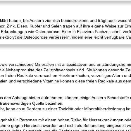
erklärt haben, bei Austern ziemlich beeindruckend und trägt auch wesentl
r, Zink, Eisen, Kupfer und Selen tragen auf ihre eigene Weise zur E
r Erkrankungen wie Osteoporose. Einer in Elseviers Fachzeitschrift verö
ktrolyt die Osteoporose verbessern, indem eine leicht verfügbare Calc
sowie verschiedene Mineralien mit antioxidativen und entzündungsh
 die Nebenprodukte des Zellstoffwechsels sind. Sie können gesunde Ze
en freien Radikale verursachen Herzkrankheiten, vorzeitiges Altern und
antien und verschiedene Vitamine können diese freien Radikale aus de
aus den Anbaugebieten aufnehmen, können einige Austern Schadstoffe u
ertrauenswürdigen Quelle beziehen.
 ist, kann es außerdem zu einer Toxizität oder Mineralüberdosierung 
gehalt für Personen mit einem hohen Risiko für Herzerkrankungen oder
nahme gegen Herzbeschwerden und nicht als Behandlung eingesetzt w