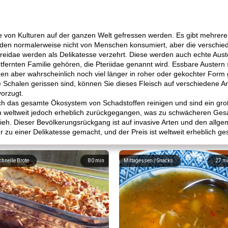
ie von Kulturen auf der ganzen Welt gefressen werden. Es gibt mehrere
erden normalerweise nicht von Menschen konsumiert, aber die verschi
reidae werden als Delikatesse verzehrt. Diese werden auch echte Aust
ntfernten Familie gehören, die Pteriidae genannt wird. Essbare Austern
den aber wahrscheinlich noch viel länger in roher oder gekochter Fo
die Schalen gerissen sind, können Sie dieses Fleisch auf verschiedene 
orzugt.
ich das gesamte Ökosystem von Schadstoffen reinigen und sind ein groß
tion weltweit jedoch erheblich zurückgegangen, was zu schwächeren G
edieh. Dieser Bevölkerungsrückgang ist auf invasive Arten und den al
 zu einer Delikatesse gemacht, und der Preis ist weltweit erheblich ge
chnelle Brote
80
min
Mittagessen / Snacks
27
m