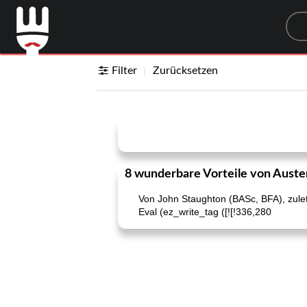
Sea
Filter
Zurücksetzen
8 wunderbare Vorteile von Auste
Von John Staughton (BASc, BFA), zuletz
Eval (ez_write_tag ([![!336,280