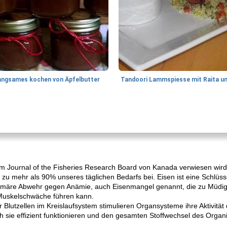
angsames kochen von Äpfelbutter
ie im Journal of the Fisheries Research Board von Kanada verwiesen wi
on zu mehr als 90% unseres täglichen Bedarfs bei. Eisen ist eine Schlüs
primäre Abwehr gegen Anämie, auch Eisenmangel genannt, die zu Müdigk
uskelschwäche führen kann.
 Blutzellen im Kreislaufsystem stimulieren Organsysteme ihre Aktivitä
h sie effizient funktionieren und den gesamten Stoffwechsel des Orga