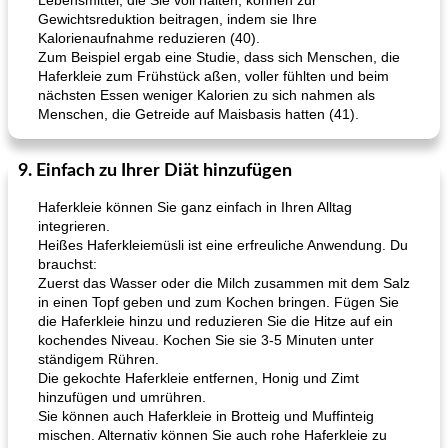
Lebensmittel, die Sie voll halten, können zur
Tandoori Lammspiesse mit Raita und Couscous
karamellisierte Zwiebel und Sauerrahmaufstrich
Gewichtsreduktion beitragen, indem sie Ihre
Kalorienaufnahme reduzieren (40).
Zum Beispiel ergab eine Studie, dass sich Menschen, die
Haferkleie zum Frühstück aßen, voller fühlten und beim
nächsten Essen weniger Kalorien zu sich nahmen als
Menschen, die Getreide auf Maisbasis hatten (41).
9. Einfach zu Ihrer Diät hinzufügen
Haferkleie können Sie ganz einfach in Ihren Alltag
integrieren.
Heißes Haferkleiemüsli ist eine erfreuliche Anwendung. Du
brauchst:
Zuerst das Wasser oder die Milch zusammen mit dem Salz
in einen Topf geben und zum Kochen bringen. Fügen Sie
die Haferkleie hinzu und reduzieren Sie die Hitze auf ein
kochendes Niveau. Kochen Sie sie 3-5 Minuten unter
ständigem Rühren.
Die gekochte Haferkleie entfernen, Honig und Zimt
hinzufügen und umrühren.
Sie können auch Haferkleie in Brotteig und Muffinteig
mischen. Alternativ können Sie auch rohe Haferkleie zu