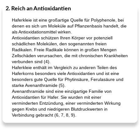
2. Reich an Antioxidantien
Mittagessen / Snacks
27
min
Potluck Desserts
50
min
Haferkleie ist eine großartige Quelle für Polyphenole, bei
denen es sich um Moleküle auf Pflanzenbasis handelt, die
als Antioxidationsmittel wirken.
Antioxidantien schützen Ihren Körper vor potenziell
schädlichen Molekülen, den sogenannten freien
Radikalen. Freie Radikale können in großen Mengen
Zellschäden verursachen, die mit chronischen Krankheiten
verbunden sind (4).
Haferkleie enthält im Vergleich zu anderen Teilen des
Hühnchen, Süßkartoffelsuppe
Bananen-Sahne-Torte mit Schokoladenglasur
Haferkorns besonders viele Antioxidantien und ist eine
besonders gute Quelle für Phytinsäure, Ferulasäure und
starke Avenanthramide (5).
Avenanthramide sind eine einzigartige Familie von
Antioxidantien für Hafer. Sie wurden mit einer
verminderten Entzündung, einer verminderten Wirkung
gegen Krebs und niedrigeren Blutdruckwerten in
Verbindung gebracht (6, 7, 8, 9).