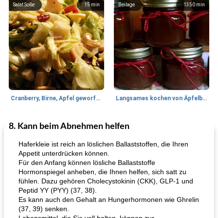
Salat Soße
15
min
Beilage
1350
min
Cranberry, Birne, Apfel geworfener Salat
Langsames kochen von Äpfelbutter
8. Kann beim Abnehmen helfen
Lamm
35
min
Mittagessen / Snacks
40
min
Haferkleie ist reich an löslichen Ballaststoffen, die Ihren
Appetit unterdrücken können.
Für den Anfang können lösliche Ballaststoffe
Hormonspiegel anheben, die Ihnen helfen, sich satt zu
fühlen. Dazu gehören Cholecystokinin (CKK), GLP-1 und
Peptid YY (PYY) (37, 38).
Es kann auch den Gehalt an Hungerhormonen wie Ghrelin
(37, 39) senken.