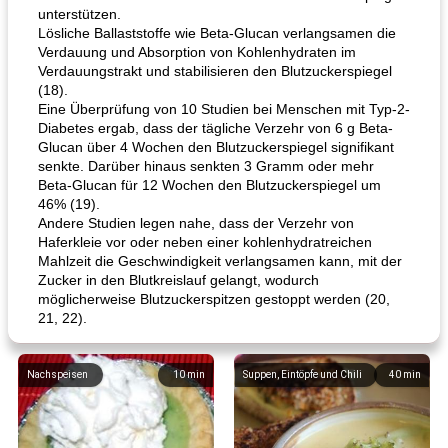
unterstützen.
Lösliche Ballaststoffe wie Beta-Glucan verlangsamen die
Verdauung und Absorption von Kohlenhydraten im
Verdauungstrakt und stabilisieren den Blutzuckerspiegel
(18).
Eine Überprüfung von 10 Studien bei Menschen mit Typ-2-
Diabetes ergab, dass der tägliche Verzehr von 6 g Beta-
Glucan über 4 Wochen den Blutzuckerspiegel signifikant
senkte. Darüber hinaus senkten 3 Gramm oder mehr
Beta-Glucan für 12 Wochen den Blutzuckerspiegel um
46% (19).
Andere Studien legen nahe, dass der Verzehr von
Haferkleie vor oder neben einer kohlenhydratreichen
Mahlzeit die Geschwindigkeit verlangsamen kann, mit der
Zucker in den Blutkreislauf gelangt, wodurch
möglicherweise Blutzuckerspitzen gestoppt werden (20,
21, 22).
Nachspeisen
10
min
Suppen, Eintöpfe und Chili
40
min