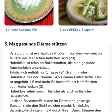
Sommer Avocado Pie
Broccoli-Käse-Suppe vi
5. Mag gesunde Därme stützen
Kurs
35
min
Mittagessen / Snacks
15
min
Verstopfung ist ein häufiges Problem, von dem weltweit bis
zu 20% der Menschen betroffen sind (23).
Haferkleie ist reich an Ballaststoffen, die eine gesunde
Darmfunktion unterstützen.
Tatsächlich enthält nur 1 Tasse (94 Gramm) rohe
Haferkleie beeindruckende 14,5 Gramm Ballaststoffe. Das
ist ungefähr 1,5 mal mehr Ballaststoffe als Haferflocken
oder Haferflocken (3).
Haferkleie liefert sowohl lösliche als auch unlösliche
Karamell-Brownie-Kuchen
Cilantro-Curry-Hühnersalat
Ballaststoffe.
Lösliche Ballaststoffe bilden im Darm eine gelartige
Substanz, die den Stuhl weicher macht. Unlösliche
Ballaststoffe dringen intakt durch Ihren Darm, können den