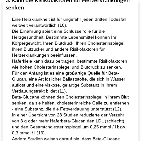
3. Kann die Risikofaktoren für Herzerkrankungen
senken
Eine Herzkrankheit ist für ungefähr jeden dritten Todesfall
weltweit verantwortlich (10).
Die Ernährung spielt eine Schlüsselrolle für die
Herzgesundheit. Bestimmte Lebensmittel können Ihr
Körpergewicht, Ihren Blutdruck, Ihren Cholesterinspiegel,
Ihren Blutzucker und andere Risikofaktoren für
Herzerkrankungen beeinflussen.
Haferkleie kann dazu beitragen, bestimmte Risikofaktoren
wie hohen Cholesterinspiegel und Blutdruck zu senken.
Für den Anfang ist es eine großartige Quelle für Beta-
Glucan, eine Art löslicher Ballaststoffe, die sich in Wasser
auflöst und eine viskose, gelartige Substanz in Ihrem
Verdauungstrakt bildet (11).
Beta-Glucane können den Cholesterinspiegel in Ihrem Blut
senken, da sie helfen, cholesterinreiche Galle zu entfernen
- eine Substanz, die die Fettverdauung unterstützt (12).
In einer Übersicht von 28 Studien reduzierte der Verzehr
von 3 g oder mehr Haferbeta-Glucan den LDL (schlecht)
und den Gesamtcholesterinspiegel um 0,25 mmol / l bzw.
0,3 mmol / l (13).
Andere Studien weisen darauf hin, dass Beta-Glucane