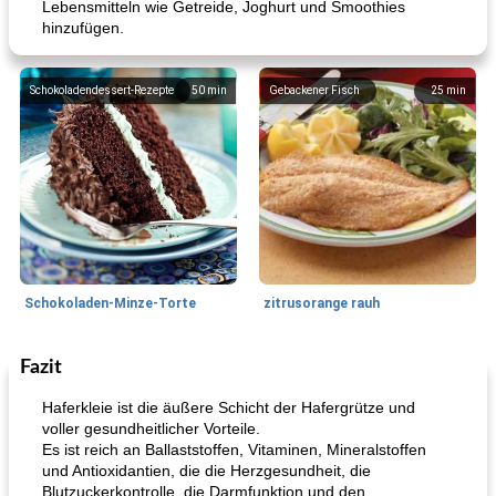
Lebensmitteln wie Getreide, Joghurt und Smoothies
hinzufügen.
Schokoladendessert-Rezepte
50
min
Gebackener Fisch
25
min
Schokoladen-Minze-Torte
zitrusorange rauh
Fazit
Salsas
495
min
Herzhafte Pies
90
min
Haferkleie ist die äußere Schicht der Hafergrütze und
voller gesundheitlicher Vorteile.
Es ist reich an Ballaststoffen, Vitaminen, Mineralstoffen
und Antioxidantien, die die Herzgesundheit, die
Blutzuckerkontrolle, die Darmfunktion und den