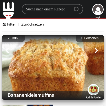
Search for a recipe
Login
Filter
Zurücksetzen
25 min
0
Portionen
Bananenkleiemuffins
Judith Fowler