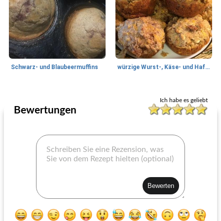
Schwarz- und Blaubeermuffins
würzige Wurst-, Käse- und Hafer-Muffins
Muffins
25
min
Muffins
70
min
Ich habe es geliebt
Bewertungen
Maismuffins mit süßer Paprika
ein anderes Bananenbrot