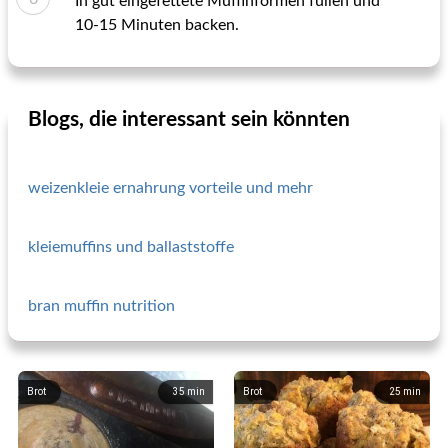
In gut eingefettete Muffinformen füllen und
10-15 Minuten backen.
Blogs, die interessant sein könnten
weizenkleie ernahrung vorteile und mehr
kleiemuffins und ballaststoffe
bran muffin nutrition
Brot
35
min
Brot
25
min