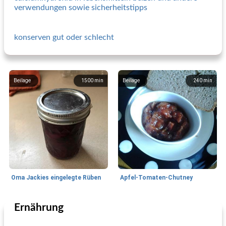
verwendungen sowie sicherheitstipps
konserven gut oder schlecht
Beilage
1500
min
Beilage
240
min
Oma Jackies eingelegte Rüben
Apfel-Tomaten-Chutney
Ernährung
Beilage
100
min
Beilage
100
min