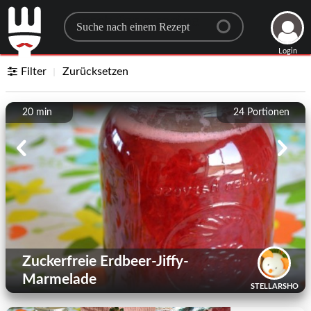
Search for a recipe
Login
Filter
Zurücksetzen
20 min
24
Portionen
Zuckerfreie Erdbeer-Jiffy-
Marmelade
STELLARSHO