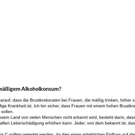
n mäßigem Alkoholkonsum?
arauf, dass die Brustkrebsraten bei Frauen, die mäßig trinken, höher sin
fige Krankheit ist. Ich bin sicher, dass Frauen mit einem hohen Brustkr
 sollen.
 diesem Land von vielen Menschen nicht erkannt wird, besteht darin, da
haften Leberschädigung erhöhen kann. Jeder, von dem bekannt ist, dass e
tis C sollten getestet werden, da dies einen erheblichen Einfluss auf d