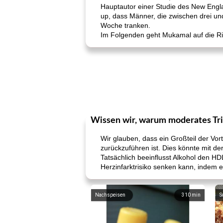
Hauptautor einer Studie des New Engla
up, dass Männer, die zwischen drei un
Woche tranken.
Im Folgenden geht Mukamal auf die Ri
Wissen wir, warum moderates Tri
Wir glauben, dass ein Großteil der Vor
zurückzuführen ist. Dies könnte mit d
Tatsächlich beeinflusst Alkohol den HD
Herzinfarktrisiko senken kann, indem er
Nachspeisen
310
min
S