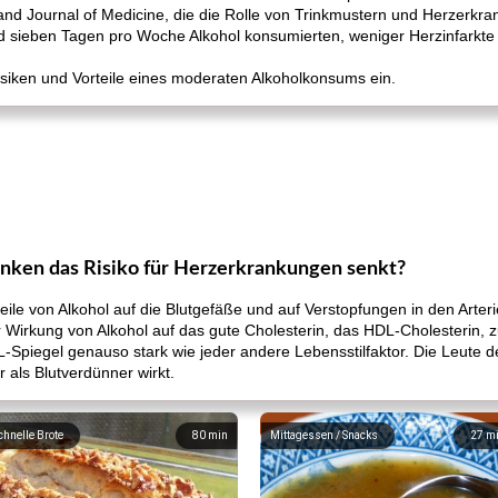
nd Journal of Medicine, die die Rolle von Trinkmustern und Herzerkr
d sieben Tagen pro Woche Alkohol konsumierten, weniger Herzinfarkte 
siken und Vorteile eines moderaten Alkoholkonsums ein.
nken das Risiko für Herzerkrankungen senkt?
teile von Alkohol auf die Blutgefäße und auf Verstopfungen in den Art
er Wirkung von Alkohol auf das gute Cholesterin, das HDL-Cholesteri
L-Spiegel genauso stark wie jeder andere Lebensstilfaktor. Die Leute 
 als Blutverdünner wirkt.
chnelle Brote
80
min
Mittagessen / Snacks
27
m