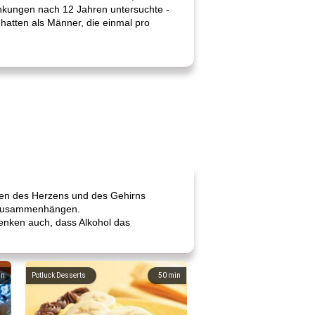
ankungen nach 12 Jahren untersuchte -
hatten als Männer, die einmal pro
erien des Herzens und des Gehirns
n, zusammenhängen.
denken auch, dass Alkohol das
in
Potluck Desserts
50
min