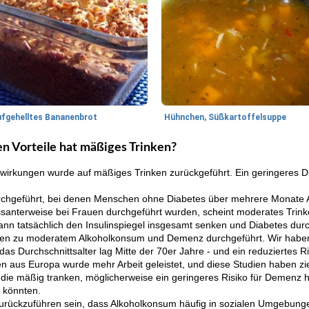
ufgehelltes Bananenbrot
Hühnchen, Süßkartoffelsuppe
n Vorteile hat mäßiges Trinken?
swirkungen wurde auf mäßiges Trinken zurückgeführt. Ein geringeres D
rchgeführt, bei denen Menschen ohne Diabetes über mehrere Monate Al
ssanterweise bei Frauen durchgeführt wurden, scheint moderates Trink
ann tatsächlich den Insulinspiegel insgesamt senken und Diabetes du
beiten zu moderatem Alkoholkonsum und Demenz durchgeführt. Wir haben
 Durchschnittsalter lag Mitte der 70er Jahre - und ein reduziertes Risi
n aus Europa wurde mehr Arbeit geleistet, und diese Studien haben zi
die mäßig tranken, möglicherweise ein geringeres Risiko für Demenz ha
 könnten.
zurückzuführen sein, dass Alkoholkonsum häufig in sozialen Umgebungen