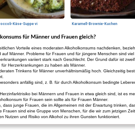
roccoli-Käse-Suppe vi
Karamell-Brownie-Kuchen
olkonsums für Männer und Frauen gleich?
itlichen Vorteile eines moderaten Alkoholkonsums nachdenken, bezieh
 auf Männer. Probleme für Frauen und für jüngere Menschen sind viel 
rkrankungen variiert stark nach Geschlecht. Der Grund dafür ist zweif
ko für Herzerkrankungen zu haben als Männer.
oderaten Trinkens für Männer unverhältnismäßig hoch. Gleichzeitig bes
t.
besonders anfällig sind, z. B. für durch Alkoholkonsum bedingte Leber
erzinfarktrisiko bei Männern und Frauen in etwa gleich sind, ist es m
oholkonsum für Frauen sein sollte als für Frauen Männer.
gen, dass junge Frauen, die im Allgemeinen mit der Erwartung trinken, d
nge Frauen sind eine Gruppe von Menschen, für die wir zum jetzigen Ze
n Nutzen und Risiko von Alkohol zu ihren Gunsten funktioniert.