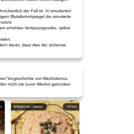
scheinlich der Fall ist. In simulierten
igem Blutalkoholspiegel die simulierte
rozent.
in erhöhtes Verletzungsrisiko, selbst
eiten.
dern daran, dass dies der sicherste
hen Vorgeschichte von Alkoholismus
den noch nie zuvor Alkohol getrunken
in
Mittagessen / Snacks
40
min