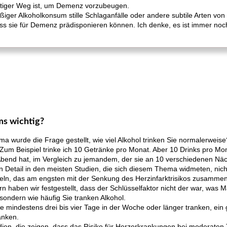
chtiger Weg ist, um Demenz vorzubeugen.
ßiger Alkoholkonsum stille Schlaganfälle oder andere subtile Arten von
ss sie für Demenz prädisponieren können. Ich denke, es ist immer noch
ms wichtig?
 wurde die Frage gestellt, wie viel Alkohol trinken Sie normalerweise
Zum Beispiel trinke ich 10 Getränke pro Monat. Aber 10 Drinks pro Mo
m Abend hat, im Vergleich zu jemandem, der sie an 10 verschiedenen Nä
 Detail in den meisten Studien, die sich diesem Thema widmeten, nich
tteln, das am engsten mit der Senkung des Herzinfarktrisikos zusamme
n haben wir festgestellt, dass der Schlüsselfaktor nicht der war, was 
, sondern wie häufig Sie tranken Alkohol.
e mindestens drei bis vier Tage in der Woche oder länger tranken, ein g
anken.
ien, die zeigen, dass das Risiko für Herzerkrankungen bei moderaten Tr