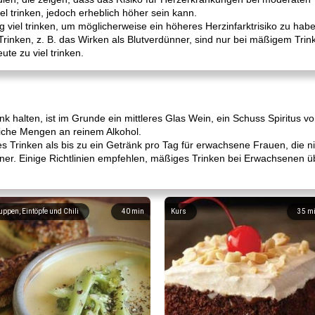
el trinken, jedoch erheblich höher sein kann.
 viel trinken, um möglicherweise ein höheres Herzinfarktrisiko zu hab
inken, z. B. das Wirken als Blutverdünner, sind nur bei mäßigem Trin
te zu viel trinken.
k halten, ist im Grunde ein mittleres Glas Wein, ein Schuss Spiritus 
liche Mengen an reinem Alkohol.
s Trinken als bis zu ein Getränk pro Tag für erwachsene Frauen, die ni
er. Einige Richtlinien empfehlen, mäßiges Trinken bei Erwachsenen üb
uppen, Eintöpfe und Chili
40
min
Kurs
35
m