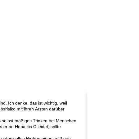
d. Ich denke, das ist wichtig, weil
ebsrisiko mit ihren Ärzten darüber
ss selbst mäßiges Trinken bei Menschen
r an Hepatitis C leidet, sollte
ie potenziellen Risiken eines mäßigen