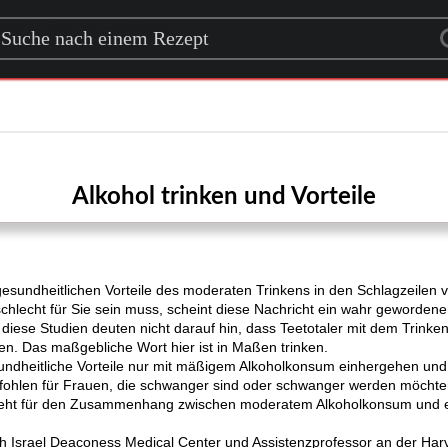
rch for a recipe
Alkohol trinken und Vorteile
esundheitlichen Vorteile des moderaten Trinkens in den Schlagzeilen vie
chlecht für Sie sein muss, scheint diese Nachricht ein wahr gewordene
d diese Studien deuten nicht darauf hin, dass Teetotaler mit dem Trinke
ken. Das maßgebliche Wort hier ist in Maßen trinken.
undheitliche Vorteile nur mit mäßigem Alkoholkonsum einhergehen und
pfohlen für Frauen, die schwanger sind oder schwanger werden möchten
teht für den Zusammenhang zwischen moderatem Alkoholkonsum und ei
h Israel Deaconess Medical Center und Assistenzprofessor an der Harv