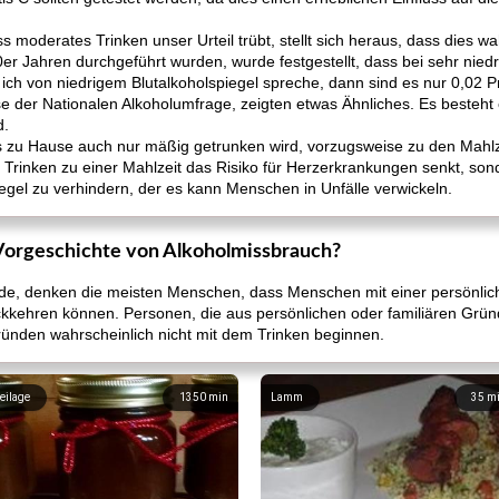
 moderates Trinken unser Urteil trübt, stellt sich heraus, dass dies wahr
er Jahren durchgeführt wurden, wurde festgestellt, dass bei sehr niedr
 ich von niedrigem Blutalkoholspiegel spreche, dann sind es nur 0,02 P
se der Nationalen Alkoholumfrage, zeigten etwas Ähnliches. Es besteht e
d.
 zu Hause auch nur mäßig getrunken wird, vorzugsweise zu den Mahlz
s Trinken zu einer Mahlzeit das Risiko für Herzerkrankungen senkt, son
egel zu verhindern, der es kann Menschen in Unfälle verwickeln.
Vorgeschichte von Alkoholmissbrauch?
e, denken die meisten Menschen, dass Menschen mit einer persönlic
ckkehren können. Personen, die aus persönlichen oder familiären Grün
ründen wahrscheinlich nicht mit dem Trinken beginnen.
eilage
1350
min
Lamm
35
m