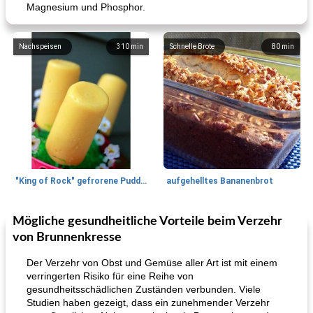
Magnesium und Phosphor.
Nachspeisen
310
min
Schnelle Brote
80
min
"King of Rock" gefrorene Pudding Pops
aufgehelltes Bananenbrot
Mögliche gesundheitliche Vorteile beim Verzehr
Mittagessen / Snacks
27
min
Potluck Desserts
50
min
von Brunnenkresse
Der Verzehr von Obst und Gemüse aller Art ist mit einem
verringerten Risiko für eine Reihe von
gesundheitsschädlichen Zuständen verbunden. Viele
Studien haben gezeigt, dass ein zunehmender Verzehr