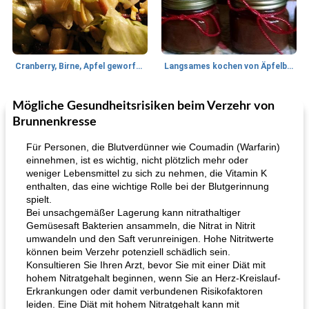
Cranberry, Birne, Apfel geworfener Salat
Langsames kochen von Äpfelbutter
Mögliche Gesundheitsrisiken beim Verzehr von
Lamm
35
min
Mittagessen / Snacks
40
min
Brunnenkresse
Für Personen, die Blutverdünner wie Coumadin (Warfarin)
einnehmen, ist es wichtig, nicht plötzlich mehr oder
weniger Lebensmittel zu sich zu nehmen, die Vitamin K
enthalten, das eine wichtige Rolle bei der Blutgerinnung
spielt.
Bei unsachgemäßer Lagerung kann nitrathaltiger
Gemüsesaft Bakterien ansammeln, die Nitrat in Nitrit
umwandeln und den Saft verunreinigen. Hohe Nitritwerte
Tandoori Lammspiesse mit Raita und Couscous
karamellisierte Zwiebel und Sauerrahmaufstrich
können beim Verzehr potenziell schädlich sein.
Konsultieren Sie Ihren Arzt, bevor Sie mit einer Diät mit
hohem Nitratgehalt beginnen, wenn Sie an Herz-Kreislauf-
Erkrankungen oder damit verbundenen Risikofaktoren
leiden. Eine Diät mit hohem Nitratgehalt kann mit