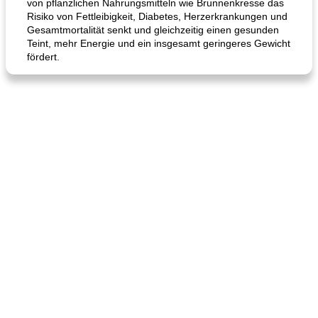
von pflanzlichen Nahrungsmitteln wie Brunnenkresse das
Risiko von Fettleibigkeit, Diabetes, Herzerkrankungen und
Gesamtmortalität senkt und gleichzeitig einen gesunden
Hühnchen, Süßkartoffelsuppe
Teint, mehr Energie und ein insgesamt geringeres Gewicht
Bananen-Sahne-Torte mit Schokoladenglasur
fördert.