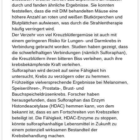
durch und fanden ähnliche Ergebnisse. Sie konnten
feststellen, dass die mit DIM behandelten Mäuse eine
höhere Anzahl an roten und weißen Blutkörperchen und
Blutplättchen aufwiesen, was durch die Strahlentherapie
häufig verringert wird.
Der Verzehr von viel Kreuzblütlergemüse ist auch mit
einem geringeren Risiko für Lungen- und Darmkrebs in
Verbindung gebracht worden. Studien haben gezeigt, dass
die schwefelhaltigen Verbindungen (nämlich Sulforaphan),
die Kreuzblütlern ihren bitteren Biss verleihen, auch ihre
krebsbekämpfende Kraft verleihen.
Sulforaphan wird derzeit auf seine Fähigkeit hin
untersucht, Krebs zu verzögern oder zu hemmen.
Frühzeitige vielversprechende Ergebnisse bei Melanomen,
Speiseröhren-, Prostata-, Brust- und
Bauchspeicheldrüsenkrebs. Forscher haben
herausgefunden, dass Sulforaphan das Enzym
Histondeacetylase (HDAC) hemmen kann, von dem
bekannt ist, dass es am Fortschreiten von Krebszellen
beteiligt ist. Die Fähigkeit, HDAC-Enzyme zu stoppen,
könnte sulforaphanhaltige Lebensmittel in Zukunft zu
einem potenziell wirksamen Bestandteil der
Krebsbehandlung machen.