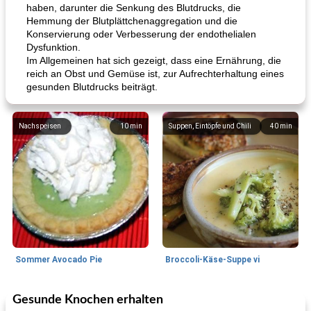
haben, darunter die Senkung des Blutdrucks, die
Hemmung der Blutplättchenaggregation und die
Konservierung oder Verbesserung der endothelialen
Dysfunktion.
Im Allgemeinen hat sich gezeigt, dass eine Ernährung, die
reich an Obst und Gemüse ist, zur Aufrechterhaltung eines
gesunden Blutdrucks beiträgt.
Nachspeisen
10
min
Suppen, Eintöpfe und Chili
40
min
Sommer Avocado Pie
Broccoli-Käse-Suppe vi
Gesunde Knochen erhalten
Kurs
35
min
Mittagessen / Snacks
15
min