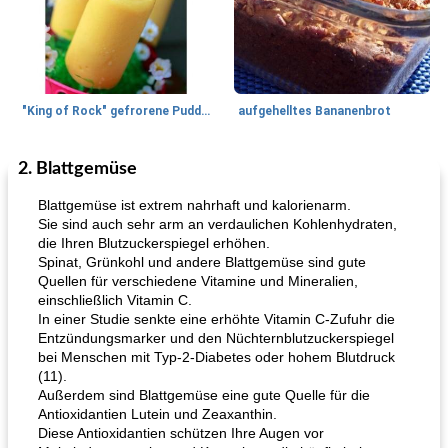
"King of Rock" gefrorene Pudding Pops
aufgehelltes Bananenbrot
2. Blattgemüse
Mittagessen / Snacks
27
min
Potluck Desserts
50
min
Blattgemüse ist extrem nahrhaft und kalorienarm.
Sie sind auch sehr arm an verdaulichen Kohlenhydraten,
die Ihren Blutzuckerspiegel erhöhen.
Spinat, Grünkohl und andere Blattgemüse sind gute
Quellen für verschiedene Vitamine und Mineralien,
einschließlich Vitamin C.
In einer Studie senkte eine erhöhte Vitamin C-Zufuhr die
Entzündungsmarker und den Nüchternblutzuckerspiegel
bei Menschen mit Typ-2-Diabetes oder hohem Blutdruck
Hühnchen, Süßkartoffelsuppe
Bananen-Sahne-Torte mit Schokoladenglasur
(11).
Außerdem sind Blattgemüse eine gute Quelle für die
Antioxidantien Lutein und Zeaxanthin.
Diese Antioxidantien schützen Ihre Augen vor