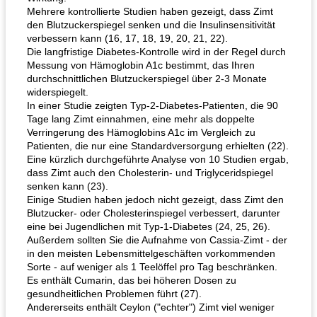
Mehrere kontrollierte Studien haben gezeigt, dass Zimt
den Blutzuckerspiegel senken und die Insulinsensitivität
verbessern kann (16, 17, 18, 19, 20, 21, 22).
Die langfristige Diabetes-Kontrolle wird in der Regel durch
Messung von Hämoglobin A1c bestimmt, das Ihren
durchschnittlichen Blutzuckerspiegel über 2-3 Monate
widerspiegelt.
In einer Studie zeigten Typ-2-Diabetes-Patienten, die 90
Tage lang Zimt einnahmen, eine mehr als doppelte
Verringerung des Hämoglobins A1c im Vergleich zu
Patienten, die nur eine Standardversorgung erhielten (22).
Eine kürzlich durchgeführte Analyse von 10 Studien ergab,
dass Zimt auch den Cholesterin- und Triglyceridspiegel
senken kann (23).
Einige Studien haben jedoch nicht gezeigt, dass Zimt den
Blutzucker- oder Cholesterinspiegel verbessert, darunter
eine bei Jugendlichen mit Typ-1-Diabetes (24, 25, 26).
Außerdem sollten Sie die Aufnahme von Cassia-Zimt - der
in den meisten Lebensmittelgeschäften vorkommenden
Sorte - auf weniger als 1 Teelöffel pro Tag beschränken.
Es enthält Cumarin, das bei höheren Dosen zu
gesundheitlichen Problemen führt (27).
Andererseits enthält Ceylon ("echter") Zimt viel weniger