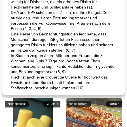
wichtig für Diabetiker, die ein erhöhtes Risiko für
Herzkrankheiten und Schlaganfälle haben (1).
DHA und EPA schützen die Zellen, die Ihre Blutgefäße
auskleiden, reduzieren Entzündungsmarker und
verbessern die Funktionsweise Ihrer Arterien nach dem
Essen (2, 3, 4, 5).
Eine Reihe von Beobachtungsstudien legt nahe, dass
Menschen, die regelmäßig fetten Fisch essen, ein
geringeres Risiko für Herzinsuffizienz haben und seltener
an Herzerkrankungen sterben (6, 7).
In Studien zeigten ältere Männer und Frauen, die 8
Wochen lang 5 bis 7 Tage pro Woche fetten Fisch
konsumierten, eine signifikante Reduktion der Triglyceride
und Entzündungsmarker (8, 9).
Fisch ist auch eine großartige Quelle für hochwertiges
Eiweiß, mit dem Sie sich satt fühlen und Ihren
Stoffwechsel beschleunigen können (10).
Nachspeisen
310
min
Schnelle Brote
80
min