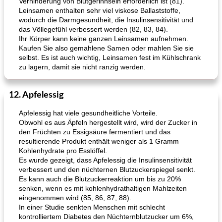
Verhinderung von Blutgerinnseln erforderlich ist (81).
Leinsamen enthalten sehr viel viskose Ballaststoffe,
wodurch die Darmgesundheit, die Insulinsensitivität und
das Völlegefühl verbessert werden (82, 83, 84).
Ihr Körper kann keine ganzen Leinsamen aufnehmen.
Kaufen Sie also gemahlene Samen oder mahlen Sie sie
selbst. Es ist auch wichtig, Leinsamen fest im Kühlschrank
zu lagern, damit sie nicht ranzig werden.
12. Apfelessig
Apfelessig hat viele gesundheitliche Vorteile.
Obwohl es aus Äpfeln hergestellt wird, wird der Zucker in
den Früchten zu Essigsäure fermentiert und das
resultierende Produkt enthält weniger als 1 Gramm
Kohlenhydrate pro Esslöffel.
Es wurde gezeigt, dass Apfelessig die Insulinsensitivität
verbessert und den nüchternen Blutzuckerspiegel senkt.
Es kann auch die Blutzuckerreaktion um bis zu 20%
senken, wenn es mit kohlenhydrathaltigen Mahlzeiten
eingenommen wird (85, 86, 87, 88).
In einer Studie senkten Menschen mit schlecht
kontrolliertem Diabetes den Nüchternblutzucker um 6%,