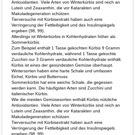
Antioxidantien. Viele Arten von Winterkürbis sind reich an
Lutein und Zeaxanthin, die vor Katarakten und
Flank Steak Salsa-Stil gezogen
Pilz-Lauch-Galette
Makuladegeneration schützen.
Tierversuche mit Kürbisextrakt haben auch eine
Verringerung der Fettleibigkeit und des Insulinspiegels
ergeben (98, 99).
Allerdings ist Winterkürbis in Kohlenhydraten höher als
Sommerkürbis.
Zum Beispiel enthält 1 Tasse gekochten Kürbis 9 Gramm
verdauliche Kohlenhydrate, während 1 Tasse gekochte
Zucchini nur 3 Gramm verdauliche Kohlenhydrate enthält.
Kürbis ist eines der gesündesten Gemüse überhaupt.
Wintersorten haben eine harte Schale und umfassen
Eichel, Kürbis und Butternuss.
Sommerkürbis hat eine weiche Schale, die gegessen
werden kann. Die häufigsten Arten sind Zucchini und
italienischer Kürbis.
Wie die meisten Gemüsesorten enthält Kürbis nützliche
Antioxidantien. Viele Arten von Winterkürbis sind reich an
Lutein und Zeaxanthin, die vor Katarakten und
Makuladegeneration schützen.
Tierversuche mit Kürbisextrakt haben auch eine
Verringerung der Fettleibigkeit und des Insulinspiegels
ergeben (98, 99).