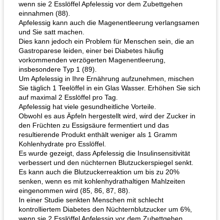
wenn sie 2 Esslöffel Apfelessig vor dem Zubettgehen
einnahmen (88).
Apfelessig kann auch die Magenentleerung verlangsamen
und Sie satt machen.
Dies kann jedoch ein Problem für Menschen sein, die an
Gastroparese leiden, einer bei Diabetes häufig
vorkommenden verzögerten Magenentleerung,
insbesondere Typ 1 (89).
Um Apfelessig in Ihre Ernährung aufzunehmen, mischen
Sie täglich 1 Teelöffel in ein Glas Wasser. Erhöhen Sie sich
auf maximal 2 Esslöffel pro Tag.
Apfelessig hat viele gesundheitliche Vorteile.
Obwohl es aus Äpfeln hergestellt wird, wird der Zucker in
den Früchten zu Essigsäure fermentiert und das
resultierende Produkt enthält weniger als 1 Gramm
Kohlenhydrate pro Esslöffel.
Es wurde gezeigt, dass Apfelessig die Insulinsensitivität
verbessert und den nüchternen Blutzuckerspiegel senkt.
Es kann auch die Blutzuckerreaktion um bis zu 20%
senken, wenn es mit kohlenhydrathaltigen Mahlzeiten
eingenommen wird (85, 86, 87, 88).
In einer Studie senkten Menschen mit schlecht
kontrolliertem Diabetes den Nüchternblutzucker um 6%,
wenn sie 2 Esslöffel Apfelessig vor dem Zubettgehen