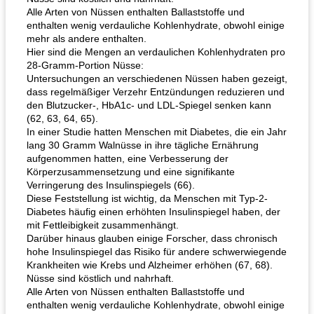
Alle Arten von Nüssen enthalten Ballaststoffe und
enthalten wenig verdauliche Kohlenhydrate, obwohl einige
mehr als andere enthalten.
Hier sind die Mengen an verdaulichen Kohlenhydraten pro
28-Gramm-Portion Nüsse:
Untersuchungen an verschiedenen Nüssen haben gezeigt,
dass regelmäßiger Verzehr Entzündungen reduzieren und
den Blutzucker-, HbA1c- und LDL-Spiegel senken kann
Tandoori Lammspiesse mit Raita und Couscous
karamellisierte Zwiebel und Sauerrahmaufstrich
(62, 63, 64, 65).
In einer Studie hatten Menschen mit Diabetes, die ein Jahr
lang 30 Gramm Walnüsse in ihre tägliche Ernährung
aufgenommen hatten, eine Verbesserung der
Körperzusammensetzung und eine signifikante
Verringerung des Insulinspiegels (66).
Diese Feststellung ist wichtig, da Menschen mit Typ-2-
Diabetes häufig einen erhöhten Insulinspiegel haben, der
mit Fettleibigkeit zusammenhängt.
Darüber hinaus glauben einige Forscher, dass chronisch
hohe Insulinspiegel das Risiko für andere schwerwiegende
Krankheiten wie Krebs und Alzheimer erhöhen (67, 68).
Nüsse sind köstlich und nahrhaft.
Alle Arten von Nüssen enthalten Ballaststoffe und
enthalten wenig verdauliche Kohlenhydrate, obwohl einige