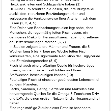
Herzkrankheiten und Schlaganfälle haben (1).
DHA und EPA schützen die Zellen, die Ihre Blutgefäße
auskleiden, reduzieren Entzündungsmarker und
verbessern die Funktionsweise Ihrer Arterien nach dem
Essen (2, 3, 4, 5).
Eine Reihe von Beobachtungsstudien legt nahe, dass
Menschen, die regelmäßig fetten Fisch essen, ein
geringeres Risiko für Herzinsuffizienz haben und seltener
an Herzerkrankungen sterben (6, 7).
In Studien zeigten ältere Männer und Frauen, die 8
Wochen lang 5 bis 7 Tage pro Woche fetten Fisch
konsumierten, eine signifikante Reduktion der Triglyceride
und Entzündungsmarker (8, 9).
Fisch ist auch eine großartige Quelle für hochwertiges
Eiweiß, mit dem Sie sich satt fühlen und Ihren
Stoffwechsel beschleunigen können (10).
Fetthaltiger Fisch ist eines der gesündesten Lebensmittel
auf dem Planeten.
Lachs, Sardinen, Hering, Sardellen und Makrelen sind
hervorragende Quellen für die Omega-3-Fettsäuren DHA
und EPA, die einen großen Nutzen für die Herzgesundheit
haben.
Eine regelmäßige Zufuhr dieser Fette ist besonders