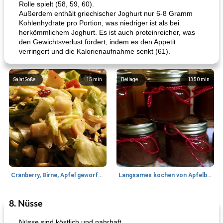
Rolle spielt (58, 59, 60).
Außerdem enthält griechischer Joghurt nur 6-8 Gramm
Kohlenhydrate pro Portion, was niedriger ist als bei
herkömmlichem Joghurt. Es ist auch proteinreicher, was
den Gewichtsverlust fördert, indem es den Appetit
verringert und die Kalorienaufnahme senkt (61).
Salat Soße
15
min
Beilage
1350
min
Cranberry, Birne, Apfel geworfener Salat
Langsames kochen von Äpfelbutter
8. Nüsse
Lamm
35
min
Mittagessen / Snacks
40
min
Nüsse sind köstlich und nahrhaft.