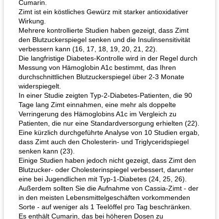
Cumarin.
Zimt ist ein köstliches Gewürz mit starker antioxidativer
Wirkung.
Mehrere kontrollierte Studien haben gezeigt, dass Zimt
den Blutzuckerspiegel senken und die Insulinsensitivität
verbessern kann (16, 17, 18, 19, 20, 21, 22).
Die langfristige Diabetes-Kontrolle wird in der Regel durch
Messung von Hämoglobin A1c bestimmt, das Ihren
durchschnittlichen Blutzuckerspiegel über 2-3 Monate
widerspiegelt.
In einer Studie zeigten Typ-2-Diabetes-Patienten, die 90
Tage lang Zimt einnahmen, eine mehr als doppelte
Verringerung des Hämoglobins A1c im Vergleich zu
Patienten, die nur eine Standardversorgung erhielten (22).
Eine kürzlich durchgeführte Analyse von 10 Studien ergab,
dass Zimt auch den Cholesterin- und Triglyceridspiegel
senken kann (23).
Einige Studien haben jedoch nicht gezeigt, dass Zimt den
Blutzucker- oder Cholesterinspiegel verbessert, darunter
eine bei Jugendlichen mit Typ-1-Diabetes (24, 25, 26).
Außerdem sollten Sie die Aufnahme von Cassia-Zimt - der
in den meisten Lebensmittelgeschäften vorkommenden
Sorte - auf weniger als 1 Teelöffel pro Tag beschränken.
Es enthält Cumarin, das bei höheren Dosen zu