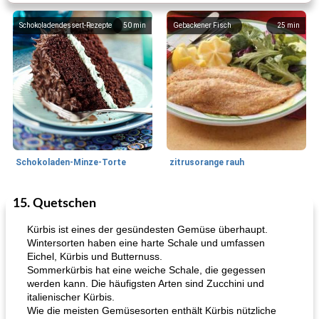
Schokoladendessert-Rezepte
50
min
Gebackener Fisch
25
min
Schokoladen-Minze-Torte
zitrusorange rauh
15. Quetschen
Salsas
495
min
Herzhafte Pies
90
min
Kürbis ist eines der gesündesten Gemüse überhaupt.
Wintersorten haben eine harte Schale und umfassen
Eichel, Kürbis und Butternuss.
Sommerkürbis hat eine weiche Schale, die gegessen
werden kann. Die häufigsten Arten sind Zucchini und
italienischer Kürbis.
Wie die meisten Gemüsesorten enthält Kürbis nützliche