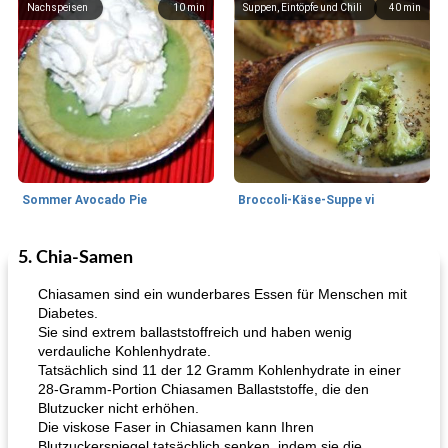
Nachspeisen
10
min
Suppen, Eintöpfe und Chili
40
min
Sommer Avocado Pie
Broccoli-Käse-Suppe vi
5. Chia-Samen
Kurs
35
min
Mittagessen / Snacks
15
min
Chiasamen sind ein wunderbares Essen für Menschen mit
Diabetes.
Sie sind extrem ballaststoffreich und haben wenig
verdauliche Kohlenhydrate.
Tatsächlich sind 11 der 12 Gramm Kohlenhydrate in einer
28-Gramm-Portion Chiasamen Ballaststoffe, die den
Blutzucker nicht erhöhen.
Die viskose Faser in Chiasamen kann Ihren
Blutzuckerspiegel tatsächlich senken, indem sie die