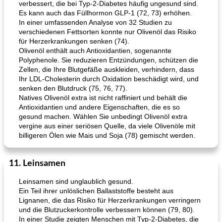
verbessert, die bei Typ-2-Diabetes häufig ungesund sind.
Es kann auch das Füllhormon GLP-1 (72, 73) erhöhen.
In einer umfassenden Analyse von 32 Studien zu
verschiedenen Fettsorten konnte nur Olivenöl das Risiko
für Herzerkrankungen senken (74).
Olivenöl enthält auch Antioxidantien, sogenannte
Polyphenole. Sie reduzieren Entzündungen, schützen die
Zellen, die Ihre Blutgefäße auskleiden, verhindern, dass
Ihr LDL-Cholesterin durch Oxidation beschädigt wird, und
senken den Blutdruck (75, 76, 77).
Natives Olivenöl extra ist nicht raffiniert und behält die
Antioxidantien und andere Eigenschaften, die es so
gesund machen. Wählen Sie unbedingt Olivenöl extra
vergine aus einer seriösen Quelle, da viele Olivenöle mit
billigeren Ölen wie Mais und Soja (78) gemischt werden.
11. Leinsamen
Leinsamen sind unglaublich gesund.
Ein Teil ihrer unlöslichen Ballaststoffe besteht aus
Lignanen, die das Risiko für Herzerkrankungen verringern
und die Blutzuckerkontrolle verbessern können (79, 80).
In einer Studie zeigten Menschen mit Typ-2-Diabetes, die