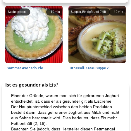
Nachspeisen
10
min
Suppen, Eintöpfe und Chili
40
min
Sommer Avocado Pie
Broccoli-Käse-Suppe vi
Ist es gesünder als Eis?
Kurs
35
min
Mittagessen / Snacks
15
min
Einer der Gründe, warum man sich für gefrorenen Joghurt
entscheidet, ist, dass er als gesünder gilt als Eiscreme.
Der Hauptunterschied zwischen den beiden Produkten
besteht darin, dass gefrorener Joghurt aus Milch und nicht
aus Sahne hergestellt wird. Dies bedeutet, dass Eis mehr
Fett enthält (2, 16).
Beachten Sie jedoch, dass Hersteller diesen Fettmangel