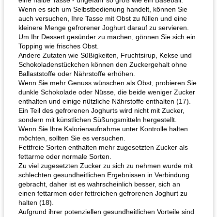
eine halbe Tasse - ungefähr so ​​groß wie ein Baseball.
Wenn es sich um Selbstbedienung handelt, können Sie
auch versuchen, Ihre Tasse mit Obst zu füllen und eine
kleinere Menge gefrorener Joghurt darauf zu servieren.
Um Ihr Dessert gesünder zu machen, gönnen Sie sich ein
Topping wie frisches Obst.
Andere Zutaten wie Süßigkeiten, Fruchtsirup, Kekse und
Schokoladenstückchen können den Zuckergehalt ohne
Ballaststoffe oder Nährstoffe erhöhen.
Wenn Sie mehr Genuss wünschen als Obst, probieren Sie
dunkle Schokolade oder Nüsse, die beide weniger Zucker
enthalten und einige nützliche Nährstoffe enthalten (17).
Ein Teil des gefrorenen Joghurts wird nicht mit Zucker,
sondern mit künstlichen Süßungsmitteln hergestellt.
Wenn Sie Ihre Kalorienaufnahme unter Kontrolle halten
möchten, sollten Sie es versuchen.
Fettfreie Sorten enthalten mehr zugesetzten Zucker als
fettarme oder normale Sorten.
Zu viel zugesetzten Zucker zu sich zu nehmen wurde mit
schlechten gesundheitlichen Ergebnissen in Verbindung
gebracht, daher ist es wahrscheinlich besser, sich an
einen fettarmen oder fettreichen gefrorenen Joghurt zu
halten (18).
Aufgrund ihrer potenziellen gesundheitlichen Vorteile sind