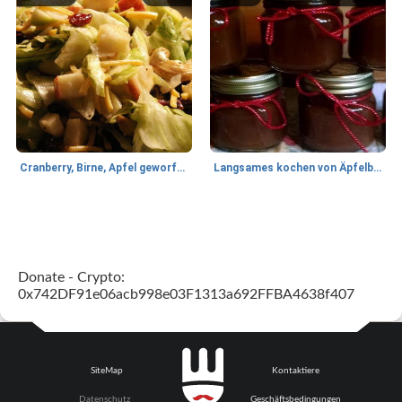
Cranberry, Birne, Apfel geworfener Salat
Langsames kochen von Äpfelbutter
Lamm
35
min
Mittagessen / Snacks
40
min
Donate - Crypto:
0x742DF91e06acb998e03F1313a692FFBA4638f407
SiteMap
Kontaktiere
Tandoori Lammspiesse mit Raita und Couscous
karamellisierte Zwiebel und Sauerrahmaufstrich
Datenschutz
Geschäftsbedingungen