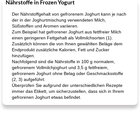
Nährstoffe in Frozen Yogurt
Mittagessen / Snacks
27
min
Potluck Desserts
50
min
Der Nährstoffgehalt von gefrorenem Joghurt kann je nach
der in der Joghurtmischung verwendeten Milch,
Süßstoffen und Aromen variieren.
Zum Beispiel hat gefrorener Joghurt aus fettfreier Milch
einen geringeren Fettgehalt als Vollmilchsorten (1).
Zusätzlich können die von Ihnen gewählten Beläge dem
Endprodukt zusätzliche Kalorien, Fett und Zucker
hinzufügen.
Nachfolgend sind die Nährstoffe in 100 g normalem,
Hühnchen, Süßkartoffelsuppe
Bananen-Sahne-Torte mit Schokoladenglasur
gefrorenem Vollmilchjoghurt und 3,5 g fettfreiem,
gefrorenem Joghurt ohne Belag oder Geschmacksstoffe
(2, 3) aufgeführt:
Überprüfen Sie aufgrund der unterschiedlichen Rezepte
immer das Etikett, um sicherzustellen, dass sich in Ihrem
gefrorenen Joghurt etwas befindet.