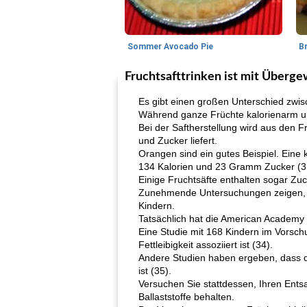
Sommer Avocado Pie
B
Fruchtsafttrinken ist mit Überg
Es gibt einen großen Unterschied zwi
Während ganze Früchte kalorienarm und e
Bei der Saftherstellung wird aus den F
und Zucker liefert.
Orangen sind ein gutes Beispiel. Ein
134 Kalorien und 23 Gramm Zucker (3, 
Einige Fruchtsäfte enthalten sogar Zu
Zunehmende Untersuchungen zeigen, da
Kindern.
Tatsächlich hat die American Academy 
Eine Studie mit 168 Kindern im Vorsch
Fettleibigkeit assoziiert ist (34).
Andere Studien haben ergeben, dass d
ist (35).
Versuchen Sie stattdessen, Ihren Ents
Ballaststoffe behalten.