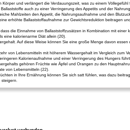
 Körper und verlängert die Verdauungszeit, was zu einem Völlegefühl fü
s Ballaststoffe auch zu einer Verringerung des Appetits und der Nahru
offreiche Mahlzeiten den Appetit, die Nahrungsaufnahme und den Blutzu
ne erhöhte Ballaststoffaufnahme zur Gewichtsreduktion beitragen und
dass die Einnahme von Ballaststoffzusätzen in Kombination mit einer ka
s eine kalorienarme Diät allein (20).
gehalt. Auf diese Weise können Sie eine große Menge davon essen und
rzehr von Lebensmitteln mit höherem Wassergehalt im Vergleich zum Ve
 geringeren Kalorienaufnahme und einer Verringerung des Hungers führt
ergehalts gehören Früchte wie Äpfel und Orangen zu den Hauptnahrun
te von Lebensmitteln (22).
chten in Ihre Ernährung können Sie sich satt fühlen, was dazu beitra
 steigern.