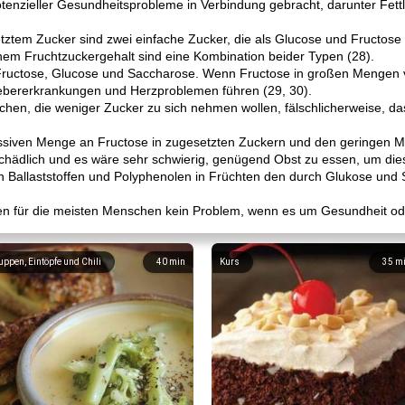
tenzieller Gesundheitsprobleme in Verbindung gebracht, darunter Fettl
tztem Zucker sind zwei einfache Zucker, die als Glucose und Fructose
hem Fruchtzuckergehalt sind eine Kombination beider Typen (28).
Fructose, Glucose und Saccharose. Wenn Fructose in großen Mengen ve
Lebererkrankungen und Herzproblemen führen (29, 30).
en, die weniger Zucker zu sich nehmen wollen, fälschlicherweise, da
massiven Menge an Fructose in zugesetzten Zuckern und den geringen M
schädlich und es wäre sehr schwierig, genügend Obst zu essen, um die
an Ballaststoffen und Polyphenolen in Früchten den durch Glukose und
ten für die meisten Menschen kein Problem, wenn es um Gesundheit ode
uppen, Eintöpfe und Chili
40
min
Kurs
35
m