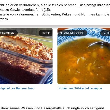
 mehr Kalorien verbrauchen, als Sie zu sich nehmen. Dies zwingt Ihren K
as zu Gewichtsverlust führt (15).
telle von kalorienreichen Süßigkeiten, Keksen und Pommes kann die
rdern.
chnelle Brote
80
min
Mittagessen / Snacks
27
m
ufgehelltes Bananenbrot
Hühnchen, Süßkartoffelsuppe
rn dank seines Wasser- und Fasergehalts auch unglaublich sättigend.