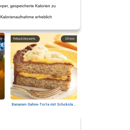
örper, gespeicherte Kalorien zu
 Kalorienaufnahme erheblich
in
Potluck Desserts
50
min
Bananen-Sahne-Torte mit Schokoladenglasur