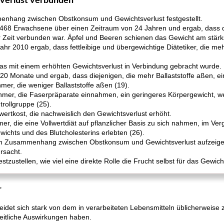
sverlust verbunden
nhang zwischen Obstkonsum und Gewichtsverlust festgestellt.
.468 Erwachsene über einen Zeitraum von 24 Jahren und ergab, dass 
 Zeit verbunden war. Äpfel und Beeren schienen das Gewicht am stärks
ahr 2010 ergab, dass fettleibige und übergewichtige Diätetiker, die me
 was mit einem erhöhten Gewichtsverlust in Verbindung gebracht wurde.
20 Monate und ergab, dass diejenigen, die mehr Ballaststoffe aßen, ei
mer, die weniger Ballaststoffe aßen (19).
ehmer, die Faserpräparate einnahmen, ein geringeres Körpergewicht, w
trollgruppe (25).
lwertkost, die nachweislich den Gewichtsverlust erhöht.
er, die eine Vollwertdiät auf pflanzlicher Basis zu sich nahmen, im Ver
wichts und des Blutcholesterins erlebten (26).
nen Zusammenhang zwischen Obstkonsum und Gewichtsverlust aufzeigen
rsacht.
estzustellen, wie viel eine direkte Rolle die Frucht selbst für das Gewi
r
eidet sich stark von dem in verarbeiteten Lebensmitteln üblicherweise
eitliche Auswirkungen haben.