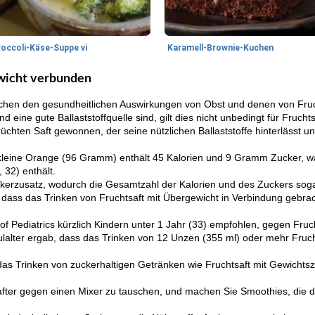
roccoli-Käse-Suppe vi
Karamell-Brownie-Kuchen
ewicht verbunden
schen den gesundheitlichen Auswirkungen von Obst und denen von Fruc
ine gute Ballaststoffquelle sind, gilt dies nicht unbedingt für Fruchts
rüchten Saft gewonnen, der seine nützlichen Ballaststoffe hinterlässt u
e kleine Orange (96 Gramm) enthält 45 Kalorien und 9 Gramm Zucker, 
32) enthält.
ckerzusatz, wodurch die Gesamtzahl der Kalorien und des Zuckers sog
ss das Trinken von Fruchtsaft mit Übergewicht in Verbindung gebrac
of Pediatrics kürzlich Kindern unter 1 Jahr (33) empfohlen, gegen Fruc
ulalter ergab, dass das Trinken von 12 Unzen (355 ml) oder mehr Fruc
as Trinken von zuckerhaltigen Getränken wie Fruchtsaft mit Gewichts
after gegen einen Mixer zu tauschen, und machen Sie Smoothies, die di