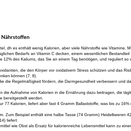
n Nährstoffen
tel, dh es enthält wenig Kalorien, aber viele Nährstoffe wie Vitamine, Mi
glichen Bedarfs an Vitamin C decken, einem wesentlichen Bestandteil 
ane 12% des Kaliums, das Sie an einem Tag benötigen, und reguliert so d
oxidantien, die den Körper vor oxidativem Stress schützen und das Ris
enken können (7, 8).
 die die Regelmäßigkeit fördern, die Darmgesundheit verbessern und das
n die Aufnahme von Kalorien in die Ernährung dazu beitragen, die tägli
e bereitgestellt werden.
nur 77 Kalorien, liefert aber fast 4 Gramm Ballaststoffe, was bis zu 16%
rm. Zum Beispiel enthält eine halbe Tasse (74 Gramm) Heidelbeeren 4
) liefert.
ttel wie Obst als Ersatz für kalorienreiche Lebensmittel kann zu eine