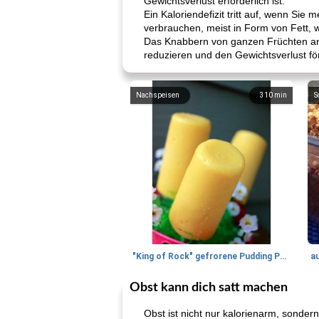
Gewichtsverlust erforderlich ist.
Ein Kaloriendefizit tritt auf, wenn Sie
verbrauchen, meist in Form von Fett, w
Das Knabbern von ganzen Früchten ans
reduzieren und den Gewichtsverlust fö
Nachspeisen
310
min
S
"King of Rock" gefrorene Pudding Pops
a
Obst kann dich satt machen
Obst ist nicht nur kalorienarm, sonde