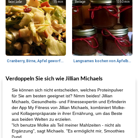
Salat Soße
15
min
Beilage
1350
min
Cranberry, Birne, Apfel geworfener Salat
Langsames kochen von Äpfelbutter
Verdoppeln Sie sich wie Jillian Michaels
Lamm
35
min
Mittagessen / Snacks
40
min
Sie können sich nicht entscheiden, welches Proteinpulver
für Sie am besten geeignet ist? Nimm beides! Jillian
Michaels, Gesundheits- und Fitnessexpertin und Erfinderin
der App My Fitness von Jillian Michaels, kombiniert Molke-
und Kollagenpräparate in ihrer Ernährung, um das Beste
aus beiden Welten zu erzielen.
"Ich benutze Molke als Teil meiner Mahlzeiten - nicht als
Ergänzung", sagt Michaels. "Es ermöglicht mir, Smoothies
[!und
Tandoori Lammspiesse mit Raita und Couscous
karamellisierte Zwiebel und Sauerrahmaufstrich