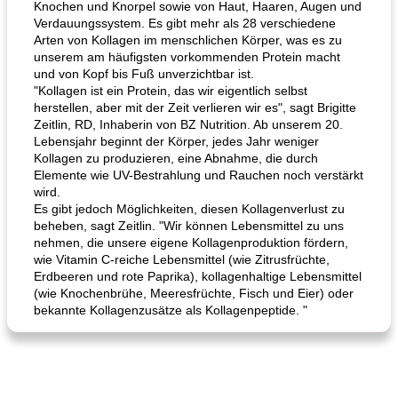
Knochen und Knorpel sowie von Haut, Haaren, Augen und
Verdauungssystem. Es gibt mehr als 28 verschiedene
Arten von Kollagen im menschlichen Körper, was es zu
unserem am häufigsten vorkommenden Protein macht
und von Kopf bis Fuß unverzichtbar ist.
"Kollagen ist ein Protein, das wir eigentlich selbst
herstellen, aber mit der Zeit verlieren wir es", sagt Brigitte
Hühnchen, Süßkartoffelsuppe
Bananen-Sahne-Torte mit Schokoladenglasur
Zeitlin, RD, Inhaberin von BZ Nutrition. Ab unserem 20.
Lebensjahr beginnt der Körper, jedes Jahr weniger
Kollagen zu produzieren, eine Abnahme, die durch
Elemente wie UV-Bestrahlung und Rauchen noch verstärkt
wird.
Es gibt jedoch Möglichkeiten, diesen Kollagenverlust zu
beheben, sagt Zeitlin. "Wir können Lebensmittel zu uns
nehmen, die unsere eigene Kollagenproduktion fördern,
wie Vitamin C-reiche Lebensmittel (wie Zitrusfrüchte,
Erdbeeren und rote Paprika), kollagenhaltige Lebensmittel
(wie Knochenbrühe, Meeresfrüchte, Fisch und Eier) oder
bekannte Kollagenzusätze als Kollagenpeptide. "