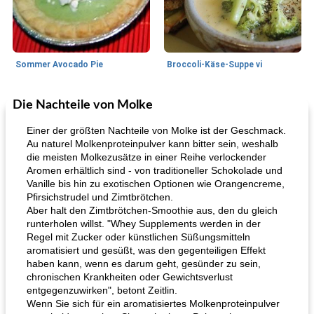
Sommer Avocado Pie
Broccoli-Käse-Suppe vi
Die Nachteile von Molke
Kurs
35
min
Mittagessen / Snacks
15
min
Einer der größten Nachteile von Molke ist der Geschmack.
Au naturel Molkenproteinpulver kann bitter sein, weshalb
die meisten Molkezusätze in einer Reihe verlockender
Aromen erhältlich sind - von traditioneller Schokolade und
Vanille bis hin zu exotischen Optionen wie Orangencreme,
Pfirsichstrudel und Zimtbrötchen.
Aber halt den Zimtbrötchen-Smoothie aus, den du gleich
runterholen willst. "Whey Supplements werden in der
Regel mit Zucker oder künstlichen Süßungsmitteln
Karamell-Brownie-Kuchen
Cilantro-Curry-Hühnersalat
aromatisiert und gesüßt, was den gegenteiligen Effekt
haben kann, wenn es darum geht, gesünder zu sein,
chronischen Krankheiten oder Gewichtsverlust
entgegenzuwirken", betont Zeitlin.
Wenn Sie sich für ein aromatisiertes Molkenproteinpulver