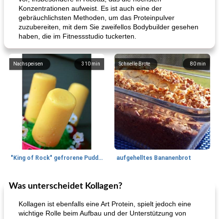
Konzentrationen aufweist. Es ist auch eine der
gebräuchlichsten Methoden, um das Proteinpulver
zuzubereiten, mit dem Sie zweifellos Bodybuilder gesehen
haben, die im Fitnessstudio tuckerten.
Nachspeisen
310
min
Schnelle Brote
80
min
"King of Rock" gefrorene Pudding Pops
aufgehelltes Bananenbrot
Was unterscheidet Kollagen?
Mittagessen / Snacks
27
min
Potluck Desserts
50
min
Kollagen ist ebenfalls eine Art Protein, spielt jedoch eine
wichtige Rolle beim Aufbau und der Unterstützung von