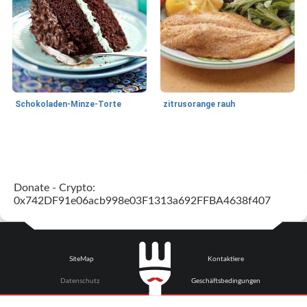
Schokoladen-Minze-Torte
zitrusorange rauh
Salsas
495
min
Herzhafte Pies
90
min
Donate - Crypto:
0x742DF91e06acb998e03F1313a692FFBA4638f407
SiteMap
Kontaktiere
Flank Steak Salsa-Stil gezogen
Pilz-Lauch-Galette
Datenschutz
Geschäftsbedingungen