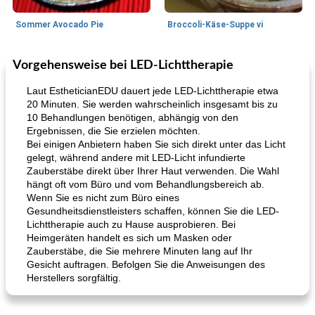
Sommer Avocado Pie
Broccoli-Käse-Suppe vi
Vorgehensweise bei LED-Lichttherapie
Kurs
35
min
Mittagessen / Snacks
15
min
Laut EstheticianEDU dauert jede LED-Lichttherapie etwa
20 Minuten. Sie werden wahrscheinlich insgesamt bis zu
10 Behandlungen benötigen, abhängig von den
Ergebnissen, die Sie erzielen möchten.
Bei einigen Anbietern haben Sie sich direkt unter das Licht
gelegt, während andere mit LED-Licht infundierte
Zauberstäbe direkt über Ihrer Haut verwenden. Die Wahl
hängt oft vom Büro und vom Behandlungsbereich ab.
Wenn Sie es nicht zum Büro eines
Karamell-Brownie-Kuchen
Cilantro-Curry-Hühnersalat
Gesundheitsdienstleisters schaffen, können Sie die LED-
Lichttherapie auch zu Hause ausprobieren. Bei
Heimgeräten handelt es sich um Masken oder
Zauberstäbe, die Sie mehrere Minuten lang auf Ihr
Gesicht auftragen. Befolgen Sie die Anweisungen des
Herstellers sorgfältig.