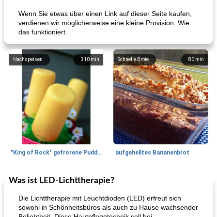
Wenn Sie etwas über einen Link auf dieser Seite kaufen,
verdienen wir möglicherweise eine kleine Provision. Wie
das funktioniert.
Nachspeisen
310
min
Schnelle Brote
80
min
"King of Rock" gefrorene Pudding Pops
aufgehelltes Bananenbrot
Was ist LED-Lichttherapie?
Mittagessen / Snacks
27
min
Potluck Desserts
50
min
Die Lichttherapie mit Leuchtdioden (LED) erfreut sich
sowohl in Schönheitsbüros als auch zu Hause wachsender
Beliebtheit. Diese Hautpflegetechnik soll bei