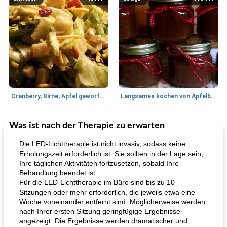
Cranberry, Birne, Apfel geworfener Salat
Langsames kochen von Äpfelbutter
Was ist nach der Therapie zu erwarten
Lamm
35
min
Mittagessen / Snacks
40
min
Die LED-Lichttherapie ist nicht invasiv, sodass keine
Erholungszeit erforderlich ist. Sie sollten in der Lage sein,
Ihre täglichen Aktivitäten fortzusetzen, sobald Ihre
Behandlung beendet ist.
Für die LED-Lichttherapie im Büro sind bis zu 10
Sitzungen oder mehr erforderlich, die jeweils etwa eine
Woche voneinander entfernt sind. Möglicherweise werden
nach Ihrer ersten Sitzung geringfügige Ergebnisse
angezeigt. Die Ergebnisse werden dramatischer und
Tandoori Lammspiesse mit Raita und Couscous
karamellisierte Zwiebel und Sauerrahmaufstrich