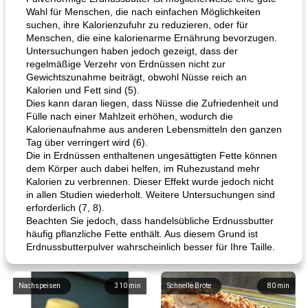
Wahl für Menschen, die nach einfachen Möglichkeiten
suchen, ihre Kalorienzufuhr zu reduzieren, oder für
Menschen, die eine kalorienarme Ernährung bevorzugen.
Untersuchungen haben jedoch gezeigt, dass der
regelmäßige Verzehr von Erdnüssen nicht zur
Gewichtszunahme beiträgt, obwohl Nüsse reich an
Kalorien und Fett sind (5).
Dies kann daran liegen, dass Nüsse die Zufriedenheit und
Fülle nach einer Mahlzeit erhöhen, wodurch die
Kalorienaufnahme aus anderen Lebensmitteln den ganzen
Tag über verringert wird (6).
Die in Erdnüssen enthaltenen ungesättigten Fette können
dem Körper auch dabei helfen, im Ruhezustand mehr
Kalorien zu verbrennen. Dieser Effekt wurde jedoch nicht
in allen Studien wiederholt. Weitere Untersuchungen sind
erforderlich (7, 8).
Beachten Sie jedoch, dass handelsübliche Erdnussbutter
häufig pflanzliche Fette enthält. Aus diesem Grund ist
Erdnussbutterpulver wahrscheinlich besser für Ihre Taille.
Nachspeisen
310
min
Schnelle Brote
80
min