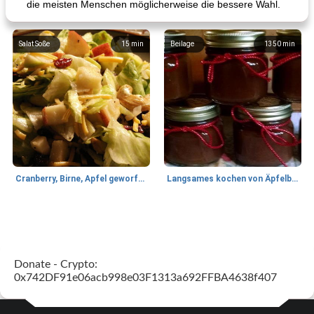
die meisten Menschen möglicherweise die bessere Wahl.
Salat Soße
15
min
Beilage
1350
min
Cranberry, Birne, Apfel geworfener Salat
Langsames kochen von Äpfelbutter
Lamm
35
min
Mittagessen / Snacks
40
min
Donate - Crypto:
0x742DF91e06acb998e03F1313a692FFBA4638f407