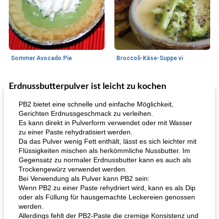
Sommer Avocado Pie
Broccoli-Käse-Suppe vi
Erdnussbutterpulver ist leicht zu kochen
Kurs
35
min
Mittagessen / Snacks
15
min
PB2 bietet eine schnelle und einfache Möglichkeit,
Gerichten Erdnussgeschmack zu verleihen.
Es kann direkt in Pulverform verwendet oder mit Wasser
zu einer Paste rehydratisiert werden.
Da das Pulver wenig Fett enthält, lässt es sich leichter mit
Flüssigkeiten mischen als herkömmliche Nussbutter. Im
Gegensatz zu normaler Erdnussbutter kann es auch als
Trockengewürz verwendet werden.
Bei Verwendung als Pulver kann PB2 sein:
Karamell-Brownie-Kuchen
Cilantro-Curry-Hühnersalat
Wenn PB2 zu einer Paste rehydriert wird, kann es als Dip
oder als Füllung für hausgemachte Leckereien genossen
werden.
Allerdings fehlt der PB2-Paste die cremige Konsistenz und