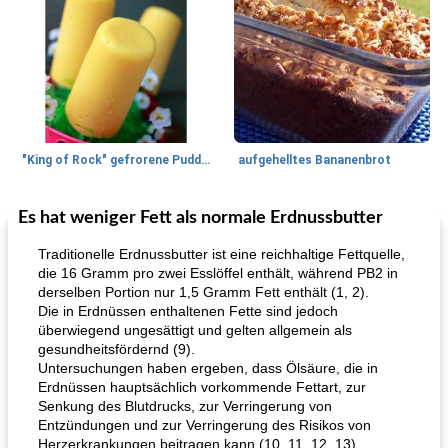
"King of Rock" gefrorene Pudding Pops
aufgehelltes Bananenbrot
Es hat weniger Fett als normale Erdnussbutter
Mittagessen / Snacks
27
min
Potluck Desserts
50
min
Traditionelle Erdnussbutter ist eine reichhaltige Fettquelle,
die 16 Gramm pro zwei Esslöffel enthält, während PB2 in
derselben Portion nur 1,5 Gramm Fett enthält (1, 2).
Die in Erdnüssen enthaltenen Fette sind jedoch
überwiegend ungesättigt und gelten allgemein als
gesundheitsfördernd (9).
Untersuchungen haben ergeben, dass Ölsäure, die in
Erdnüssen hauptsächlich vorkommende Fettart, zur
Senkung des Blutdrucks, zur Verringerung von
Hühnchen, Süßkartoffelsuppe
Bananen-Sahne-Torte mit Schokoladenglasur
Entzündungen und zur Verringerung des Risikos von
Herzerkrankungen beitragen kann (10, 11, 12, 13).