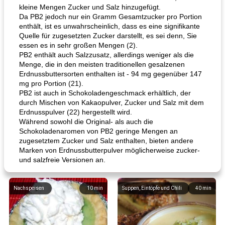
kleine Mengen Zucker und Salz hinzugefügt.
Da PB2 jedoch nur ein Gramm Gesamtzucker pro Portion
enthält, ist es unwahrscheinlich, dass es eine signifikante
Quelle für zugesetzten Zucker darstellt, es sei denn, Sie
essen es in sehr großen Mengen (2).
PB2 enthält auch Salzzusatz, allerdings weniger als die
Menge, die in den meisten traditionellen gesalzenen
Erdnussbuttersorten enthalten ist - 94 mg gegenüber 147
mg pro Portion (21).
PB2 ist auch in Schokoladengeschmack erhältlich, der
durch Mischen von Kakaopulver, Zucker und Salz mit dem
Erdnusspulver (22) hergestellt wird.
Während sowohl die Original- als auch die
Schokoladenaromen von PB2 geringe Mengen an
zugesetztem Zucker und Salz enthalten, bieten andere
Marken von Erdnussbutterpulver möglicherweise zucker-
und salzfreie Versionen an.
Nachspeisen
10
min
Suppen, Eintöpfe und Chili
40
min