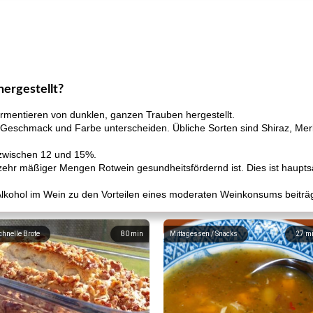
hergestellt?
rmentieren von dunklen, ganzen Trauben hergestellt.
in Geschmack und Farbe unterscheiden. Übliche Sorten sind Shiraz, Mer
 zwischen 12 und 15%.
ehr mäßiger Mengen Rotwein gesundheitsfördernd ist. Dies ist haupts
kohol im Wein zu den Vorteilen eines moderaten Weinkonsums beiträg
chnelle Brote
80
min
Mittagessen / Snacks
27
m