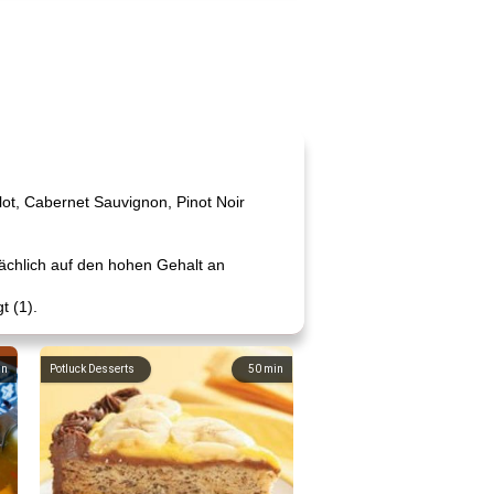
lot, Cabernet Sauvignon, Pinot Noir
ächlich auf den hohen Gehalt an
t (1).
in
Potluck Desserts
50
min