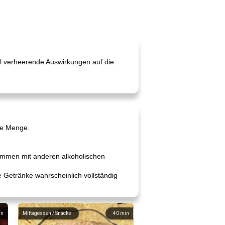
l verheerende Auswirkungen auf die
ne Menge.
ammen mit anderen alkoholischen
 Getränke wahrscheinlich vollständig
in
Mittagessen / Snacks
40
min