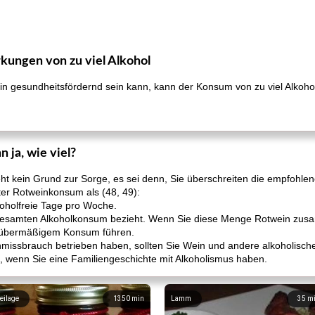
kungen von zu viel Alkohol
gesundheitsfördernd sein kann, kann der Konsum von zu viel Alkoho
 ja, wie viel?
ht kein Grund zur Sorge, es sei denn, Sie überschreiten die empfohle
ter Rotweinkonsum als (48, 49):
oholfreie Tage pro Woche.
n gesamten Alkoholkonsum bezieht. Wenn Sie diese Menge Rotwein zus
zu übermäßigem Konsum führen.
issbrauch betrieben haben, sollten Sie Wein und andere alkoholische
g, wenn Sie eine Familiengeschichte mit Alkoholismus haben.
eilage
1350
min
Lamm
35
m