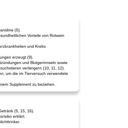
anidine (5).
sundheitlichen Vorteile von Rotwein
erzkrankheiten und Krebs
zungen erzeugt (9).
Entzündungen und Blutgerinnseln sowie
uchstieren verlängern (10, 11, 12).
en, um die im Tierversuch verwendete
 einem Supplement zu beziehen.
etränk (5, 15, 16).
isiko erklärt.
ichttrinker.