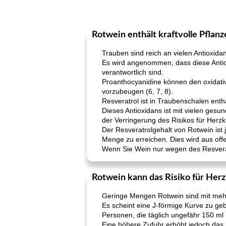
Rotwein enthält kraftvolle Pflanz
Trauben sind reich an vielen Antioxida
Es wird angenommen, dass diese Antiox
verantwortlich sind.
Proanthocyanidine können den oxidati
vorzubeugen (6, 7, 8).
Resveratrol ist in Traubenschalen enth
Dieses Antioxidans ist mit vielen ges
der Verringerung des Risikos für Herz
Der Resveratrolgehalt von Rotwein is
Menge zu erreichen. Dies wird aus off
Wenn Sie Wein nur wegen des Resveratr
Rotwein kann das Risiko für Herz
Geringe Mengen Rotwein sind mit mehr 
Es scheint eine J-förmige Kurve zu g
Personen, die täglich ungefähr 150 ml 
Eine höhere Zufuhr erhöht jedoch das 