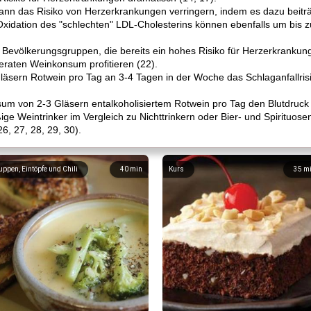
nn das Risiko von Herzerkrankungen verringern, indem es dazu beiträg
Oxidation des "schlechten" LDL-Cholesterins können ebenfalls um bis z
s Bevölkerungsgruppen, die bereits ein hohes Risiko für Herzerkranku
raten Weinkonsum profitieren (22).
sern Rotwein pro Tag an 3-4 Tagen in der Woche das Schlaganfallrisik
sum von 2-3 Gläsern entalkoholisiertem Rotwein pro Tag den Blutdruck
ge Weintrinker im Vergleich zu Nichttrinkern oder Bier- und Spirituose
6, 27, 28, 29, 30).
uppen, Eintöpfe und Chili
40
min
Kurs
35
m