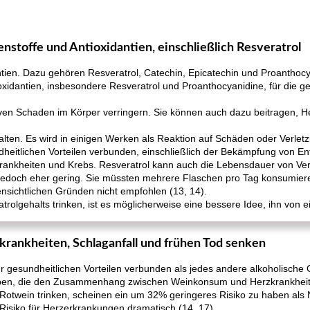
enstoffe und Antioxidantien, einschließlich Resveratrol
ntien. Dazu gehören Resveratrol, Catechin, Epicatechin und Proanthocy
idantien, insbesondere Resveratrol und Proanthocyanidine, für die ge
ven Schaden im Körper verringern. Sie können auch dazu beitragen, H
alten. Es wird in einigen Werken als Reaktion auf Schäden oder Verlet
undheitlichen Vorteilen verbunden, einschließlich der Bekämpfung von 
krankheiten und Krebs. Resveratrol kann auch die Lebensdauer von Vers
t jedoch eher gering. Sie müssten mehrere Flaschen pro Tag konsumier
ensichtlichen Gründen nicht empfohlen (13, 14).
olgehalts trinken, ist es möglicherweise eine bessere Idee, ihn von
krankheiten, Schlaganfall und frühen Tod senken
gesundheitlichen Vorteilen verbunden als jedes andere alkoholische G
eben, die den Zusammenhang zwischen Weinkonsum und Herzkrankheitsr
Rotwein trinken, scheinen ein um 32% geringeres Risiko zu haben als N
Risiko für Herzerkrankungen dramatisch (14, 17).