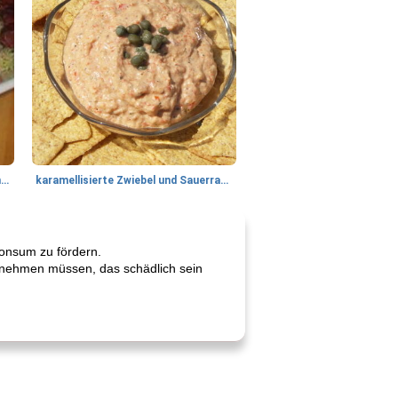
Tandoori Lammspiesse mit Raita und Couscous
karamellisierte Zwiebel und Sauerrahmaufstrich
konsum zu fördern.
h nehmen müssen, das schädlich sein