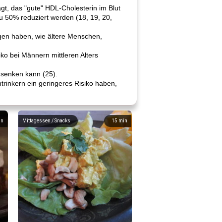
t, das "gute" HDL-Cholesterin im Blut
u 50% reduziert werden (18, 19, 20,
ngen haben, wie ältere Menschen,
o bei Männern mittleren Alters
 senken kann (25).
ntrinkern ein geringeres Risiko haben,
in
Mittagessen / Snacks
15
min