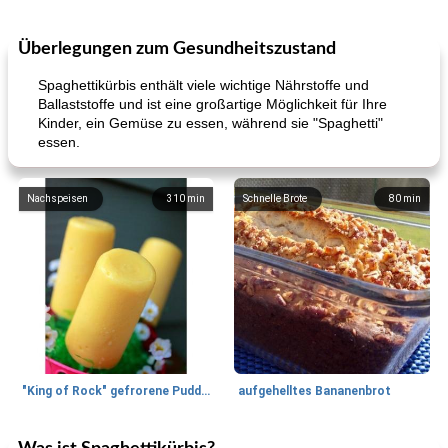
Überlegungen zum Gesundheitszustand
Spaghettikürbis enthält viele wichtige Nährstoffe und
Ballaststoffe und ist eine großartige Möglichkeit für Ihre
Kinder, ein Gemüse zu essen, während sie "Spaghetti"
essen.
Nachspeisen
310
min
Schnelle Brote
80
min
"King of Rock" gefrorene Pudding Pops
aufgehelltes Bananenbrot
Mittagessen / Snacks
27
min
Potluck Desserts
50
min