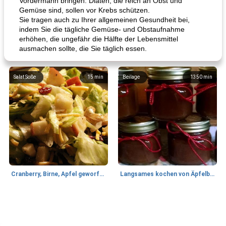
Vordermann bringen. Diäten, die reich an Obst und
Gemüse sind, sollen vor Krebs schützen.
Sie tragen auch zu Ihrer allgemeinen Gesundheit bei,
indem Sie die tägliche Gemüse- und Obstaufnahme
erhöhen, die ungefähr die Hälfte der Lebensmittel
ausmachen sollte, die Sie täglich essen.
Salat Soße
15
min
Beilage
1350
min
Cranberry, Birne, Apfel geworfener Salat
Langsames kochen von Äpfelbutter
Lamm
35
min
Mittagessen / Snacks
40
min