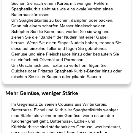
Suchen Sie nach einem Kürbis mit wenigen Fehlern.
Spaghettikürbis sieht aus wie eine ovale Version eines
Butternusskürbisses.
Um Spaghettikürbis zu kochen, dämpfen oder backen;
Dann mit einem scharfen Messer hineinschneiden.
Schöpfen Sie die Kerne aus, werfen Sie sie weg und
ziehen Sie die "Bänder" der Nudeln mit einer Gabel
heraus. Wenn Sie einen Stapel Nudeln haben, trennen Sie
diese auf einzelne Teller und fügen Sie gebratenes
Gemüse und eine Fleischsauce hinzu oder beträufeln Sie
sie einfach mit Olivenöl und Parmesan.
Um Geschmack und Textur zu verleihen, fügen Sie
Quiches oder Frittatas Spaghetti-Kürbis-Bänder hinzu oder
mischen Sie sie in Suppen oder pikante Saucen.
Mehr Gemüse, weniger Stärke
Im Gegensatz zu seinen Cousins ​​aus Winterkürbis,
Butternuss, Eichel und Kürbis ist Spaghettikürbis weniger
eine Stärke als vielmehr ein Gemüse, wenn es um den
Kaloriengehalt geht. Butternuss-, Eichel- und
Kürbiskürbisse sind stärkehaltiges Gemüse, was bedeutet,
dass sie kalorienreicher sind. Eine Tasse gekochter