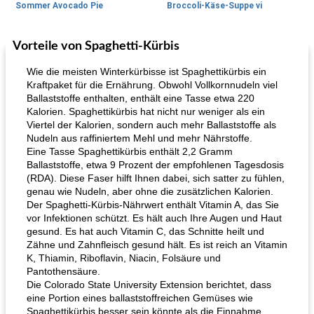
Sommer Avocado Pie
Broccoli-Käse-Suppe vi
Vorteile von Spaghetti-Kürbis
Kurs
35
min
Mittagessen / Snacks
15
min
Wie die meisten Winterkürbisse ist Spaghettikürbis ein
Kraftpaket für die Ernährung. Obwohl Vollkornnudeln viel
Ballaststoffe enthalten, enthält eine Tasse etwa 220
Kalorien. Spaghettikürbis hat nicht nur weniger als ein
Viertel der Kalorien, sondern auch mehr Ballaststoffe als
Nudeln aus raffiniertem Mehl und mehr Nährstoffe.
Eine Tasse Spaghettikürbis enthält 2,2 Gramm
Ballaststoffe, etwa 9 Prozent der empfohlenen Tagesdosis
(RDA). Diese Faser hilft Ihnen dabei, sich satter zu fühlen,
Karamell-Brownie-Kuchen
Cilantro-Curry-Hühnersalat
genau wie Nudeln, aber ohne die zusätzlichen Kalorien.
Der Spaghetti-Kürbis-Nährwert enthält Vitamin A, das Sie
vor Infektionen schützt. Es hält auch Ihre Augen und Haut
gesund. Es hat auch Vitamin C, das Schnitte heilt und
Zähne und Zahnfleisch gesund hält. Es ist reich an Vitamin
K, Thiamin, Riboflavin, Niacin, Folsäure und
Pantothensäure.
Die Colorado State University Extension berichtet, dass
eine Portion eines ballaststoffreichen Gemüses wie
Spaghettikürbis besser sein könnte als die Einnahme