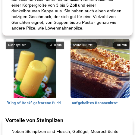
einer Körpergröße von 3 bis 5 Zoll und einer
dunkelbraunen Kappe aus. Sie haben auch einen erdigen,
holzigen Geschmack, der sich gut für eine Vielzahl von
Gerichten eignet, von Suppen bis zu Pasta - genau wie
andere Pilze, wie Löwenmähnenpilze.
Nachspeisen
310
min
Schnelle Brote
80
min
"King of Rock" gefrorene Pudding Pops
aufgehelltes Bananenbrot
Vorteile von Steinpilzen
Mittagessen / Snacks
27
min
Potluck Desserts
50
min
Neben Steinpilzen sind Fleisch, Geflügel, Meeresfrüchte,