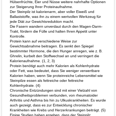
Hülsenfrüchte, Eier und Nüsse weitere nahrhafte Optionen
zur Steigerung Ihrer Proteinaufnahme.
Der Steinpilz ist kalorienarm, aber voller Eiweiß und
Ballaststoffe, was ihn zu einem wertvollen Werkzeug für
jede Diät zur Gewichtsreduktion macht.
Die Fasern wandern unverdaut durch den Magen-Darm-
Trakt, fördern die Fülle und halten Ihren Appetit unter
Kontrolle.
Hühnchen, Süßkartoffelsuppe
Bananen-Sahne-Torte mit Schokoladenglasur
Protein kann auf verschiedene Weise zur
Gewichtsabnahme beitragen. Es senkt den Spiegel
bestimmter Hormone, die den Hunger anregen, wie z. B.
Ghrelin, kurbelt den Stoffwechsel an und verringert die
Kalorienaufnahme. (1, 2, 3)
Protein benötigt auch mehr Kalorien als Kohlenhydrate
oder Fett, was bedeutet, dass Sie weniger verwertbare
Kalorien haben, wenn Sie proteinreiche Lebensmittel wie
Steinpilze essen als fettreiche oder fettreiche
Kohlenhydrate. (4)
Chronische Entzündungen sind mit einer Vielzahl von
Gesundheitsproblemen verbunden, von rheumatoider
Arthritis und Asthma bis hin zu Ulkuskrankheiten. Es wurde
auch gezeigt, dass es zur Entwicklung chronischer
Krankheiten wie Krebs und Herzerkrankungen beiträgt. (5)
Einige Studien haben ergeben, dass der Steinpilz