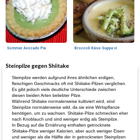
Sommer Avocado Pie
Broccoli-Käse-Suppe vi
Steinpilze gegen Shiitake
Kurs
35
min
Mittagessen / Snacks
15
min
Steinpilze werden aufgrund ihres ähnlichen erdigen,
fleischigen Geschmacks oft mit Shiitake-Pilzen verglichen.
Es gibt jedoch viele deutliche Unterschiede zwischen
diesen beiden Arten beliebter Pilze.
Während Shiitake normalerweise kultiviert wird, sind
Steinpilze normalerweise wild, da sie eine Wirtspflanze
benötigen, um zu wachsen. Shiitake-Pilze schmecken eher
nach Knoblauch und sind weniger erdig als Steinpilze.
In Bezug auf die Ernährung enthalten getrocknete
Karamell-Brownie-Kuchen
Cilantro-Curry-Hühnersalat
Shiitake-Pilze weniger Kalorien, aber auch weniger Eisen
und weniger als die Hälfte der in getrockneten Steinpilzen