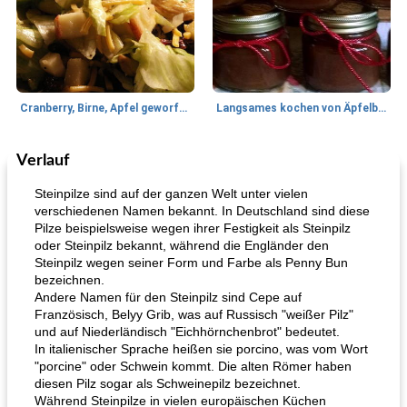
Cranberry, Birne, Apfel geworfener Salat
Langsames kochen von Äpfelbutter
Verlauf
Lamm
35
min
Mittagessen / Snacks
40
min
Steinpilze sind auf der ganzen Welt unter vielen
verschiedenen Namen bekannt. In Deutschland sind diese
Pilze beispielsweise wegen ihrer Festigkeit als Steinpilz
oder Steinpilz bekannt, während die Engländer den
Steinpilz wegen seiner Form und Farbe als Penny Bun
bezeichnen.
Andere Namen für den Steinpilz sind Cepe auf
Französisch, Belyy Grib, was auf Russisch "weißer Pilz"
und auf Niederländisch "Eichhörnchenbrot" bedeutet.
Tandoori Lammspiesse mit Raita und Couscous
karamellisierte Zwiebel und Sauerrahmaufstrich
In italienischer Sprache heißen sie porcino, was vom Wort
"porcine" oder Schwein kommt. Die alten Römer haben
diesen Pilz sogar als Schweinepilz bezeichnet.
Während Steinpilze in vielen europäischen Küchen