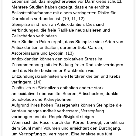
Lebensmittel, das möglicherweise vor Darmkrebs schützt.
Mehrere Studien haben gezeigt, dass eine erhöhte
Ballaststoffaufnahme mit einem verringerten Risiko für
Darmkrebs verbunden ist. (10, 11, 12)
Steinpilze sind reich an Antioxidantien. Dies sind
Verbindungen, die freie Radikale neutralisieren und
Zellschäden verhindern.
Eine Studie in Polen ergab, dass Steinpilze viele Arten von
Antioxidantien enthalten, darunter Beta-Carotin,
Ascorbinsäure und Lycopin. (13)
Antioxidantien können den oxidativen Stress im
Zusammenhang mit der Bildung freier Radikale verringern
und das Risiko bestimmter Krankheiten wie
Entzündungskrankheiten wie Herzkrankheiten und Krebs
verringern. (14)
Zusätzlich zu Steinpilzen enthalten andere stark
antioxidative Lebensmittel Beeren, Artischocken, dunkle
Schokolade und Kidneybohnen.
Aufgrund ihres hohen Fasergehalts können Steinpilze die
Verdauungsgesundheit verbessern, Verstopfung
vorbeugen und die Regelmäßigkeit steigern.
Wenn sich die Faser durch den Körper bewegt, verleiht sie
dem Stuhl mehr Volumen und erleichtert den Durchgang,
um Verstopfung zu verringern. Eine Analyse aus fünf