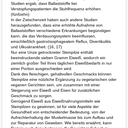
Studien ergab, dass Ballaststoffe bei
Verstopfungspatienten die Stuhlfrequenz erhöhen.
(fünfzehn)
In der Zwischenzeit haben auch andere Studien
herausgefunden, dass eine erhöhte Aufnahme von
Ballaststoffen verschiedene Erkrankungen begünstigen
kann, die das Verdauungssystem beeinflussen,
einschließlich gastroösophagealem Reflux, Divertikulitis
und Ulkuskrankheit. (16, 17)
Nur eine Unze getrockneter Steinpilze enthält
beeindruckende sieben Gramm Eiweiß, wodurch ein
ziemlich großer Teil Ihres täglichen Eiweißbedarfs in nur
einer Portion ausgeschieden wird.
Dank des fleischigen, gehaltvollen Geschmacks können
Steinpilze eine nützliche Ergänzung zu vegetarischen oder
veganen Gerichten sein, um zusammen mit einer
Steigerung von Eiweiß und Eisen für zusätzlichen
Geschmack zu sorgen.
Genügend Eiweiß aus Eiweißnahrungsmitteln wie
Steinpilzen zu gewinnen, ist für viele Aspekte der
Gesundheit von entscheidender Bedeutung, von der
Aufrechterhaltung der Muskelmasse bis zum Aufbau und
zur Reparatur von Geweben. Wie bereits erwähnt, kann