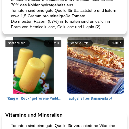
70% des Kohlenhydratgehalts aus.
Tomaten sind eine gute Quelle für Ballaststoffe und liefern
etwa 1,5 Gramm pro mittelgroße Tomate.
Die meisten Fasern (87%) in Tomaten sind unlöslich in
Form von Hemicellulose, Cellulose und Lignin (2).
Nachspeisen
310
min
Schnelle Brote
80
min
"King of Rock" gefrorene Pudding Pops
aufgehelltes Bananenbrot
Vitamine und Mineralien
Mittagessen / Snacks
27
min
Potluck Desserts
50
min
Tomaten sind eine gute Quelle für verschiedene Vitamine