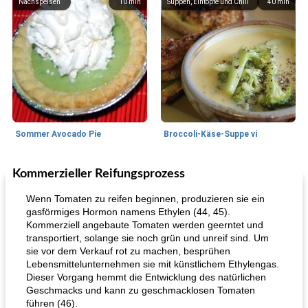
Nachspeisen
10
min
Suppen, Eintöpfe und Chili
40
min
Sommer Avocado Pie
Broccoli-Käse-Suppe vi
Kommerzieller Reifungsprozess
Kurs
35
min
Mittagessen / Snacks
15
min
Wenn Tomaten zu reifen beginnen, produzieren sie ein
gasförmiges Hormon namens Ethylen (44, 45).
Kommerziell angebaute Tomaten werden geerntet und
transportiert, solange sie noch grün und unreif sind. Um
sie vor dem Verkauf rot zu machen, besprühen
Lebensmittelunternehmen sie mit künstlichem Ethylengas.
Dieser Vorgang hemmt die Entwicklung des natürlichen
Geschmacks und kann zu geschmacklosen Tomaten
führen (46).
Karamell-Brownie-Kuchen
Cilantro-Curry-Hühnersalat