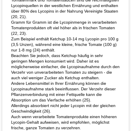
Tomatenmark und Tomatensaucen sind die reichhaltigsten
Lycopinquellen in der westlichen Ernährung und enthalten
über 80% des Lycopins in der Nahrung Vereinigte Staaten
(20, 21).
Gramm für Gramm ist die Lycopinmenge in verarbeiteten
Tomatenprodukten oft viel höher als in frischen Tomaten
(22, 23).
Zum Beispiel enthält Ketchup 10-14 mg Lycopin pro 100 g
(3,5 Unzen), während eine kleine, frische Tomate (100 g)
nur 1-8 mg (24) enthält.
Beachten Sie jedoch, dass Ketchup häufig in sehr
geringen Mengen konsumiert wird. Daher ist es
möglicherweise einfacher, die Lycopinaufnahme durch den
Verzehr von unverarbeiteten Tomaten zu steigern - die
auch viel weniger Zucker als Ketchup enthalten.
Andere Lebensmittel in Ihrer Ernährung können die
Lycopinaufnahme stark beeinflussen. Der Verzehr dieser
Pflanzenverbindung mit einer Fettquelle kann die
Absorption um das Vierfache erhöhen (25).
Allerdings absorbiert nicht jeder Lycopin mit der gleichen
Geschwindigkeit (26).
Auch wenn verarbeitete Tomatenprodukte einen höheren
Lycopin-Gehalt aufweisen, wird empfohlen, möglichst
frische, ganze Tomaten zu verzehren.