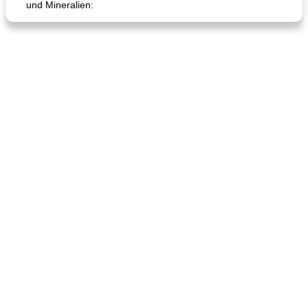
und Mineralien:
Hühnchen, Süßkartoffelsuppe
Bananen-Sahne-Torte mit Schokoladenglasur