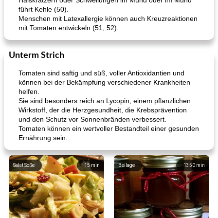
Halskratzern oder Schwellungen im Mund oder im Mund
führt Kehle (50).
Menschen mit Latexallergie können auch Kreuzreaktionen
mit Tomaten entwickeln (51, 52).
Unterm Strich
Tomaten sind saftig und süß, voller Antioxidantien und
können bei der Bekämpfung verschiedener Krankheiten
helfen.
Sie sind besonders reich an Lycopin, einem pflanzlichen
Wirkstoff, der die Herzgesundheit, die Krebsprävention
und den Schutz vor Sonnenbränden verbessert.
Tomaten können ein wertvoller Bestandteil einer gesunden
Ernährung sein.
Salat Soße
15
min
Beilage
1350
min