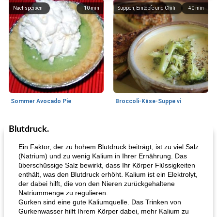
Nachspeisen
10
min
Suppen, Eintöpfe und Chili
40
min
Sommer Avocado Pie
Broccoli-Käse-Suppe vi
Blutdruck.
Kurs
35
min
Mittagessen / Snacks
15
min
Ein Faktor, der zu hohem Blutdruck beiträgt, ist zu viel Salz
(Natrium) und zu wenig Kalium in Ihrer Ernährung. Das
überschüssige Salz bewirkt, dass Ihr Körper Flüssigkeiten
enthält, was den Blutdruck erhöht. Kalium ist ein Elektrolyt,
der dabei hilft, die von den Nieren zurückgehaltene
Natriummenge zu regulieren.
Gurken sind eine gute Kaliumquelle. Das Trinken von
Gurkenwasser hilft Ihrem Körper dabei, mehr Kalium zu