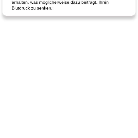
erhalten, was möglicherweise dazu beiträgt, Ihren
Karamell-Brownie-Kuchen
Cilantro-Curry-Hühnersalat
Blutdruck zu senken.