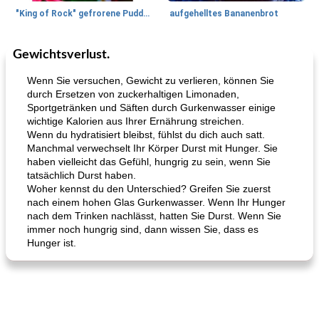
"King of Rock" gefrorene Pudding Pops
aufgehelltes Bananenbrot
Gewichtsverlust.
Mittagessen / Snacks
27
min
Potluck Desserts
50
min
Wenn Sie versuchen, Gewicht zu verlieren, können Sie
durch Ersetzen von zuckerhaltigen Limonaden,
Sportgetränken und Säften durch Gurkenwasser einige
wichtige Kalorien aus Ihrer Ernährung streichen.
Wenn du hydratisiert bleibst, fühlst du dich auch satt.
Manchmal verwechselt Ihr Körper Durst mit Hunger. Sie
haben vielleicht das Gefühl, hungrig zu sein, wenn Sie
tatsächlich Durst haben.
Woher kennst du den Unterschied? Greifen Sie zuerst
Hühnchen, Süßkartoffelsuppe
Bananen-Sahne-Torte mit Schokoladenglasur
nach einem hohen Glas Gurkenwasser. Wenn Ihr Hunger
nach dem Trinken nachlässt, hatten Sie Durst. Wenn Sie
immer noch hungrig sind, dann wissen Sie, dass es
Hunger ist.