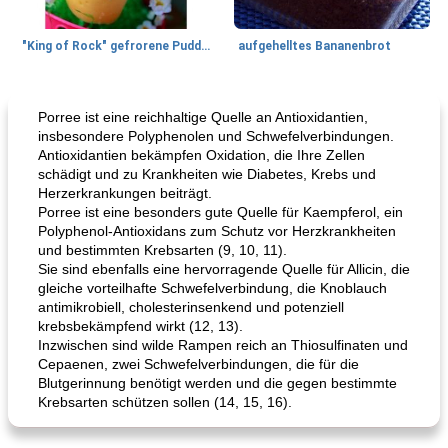
"King of Rock" gefrorene Pudding Pops
aufgehelltes Bananenbrot
Mittagessen / Snacks
27
min
Potluck Desserts
50
min
Porree ist eine reichhaltige Quelle an Antioxidantien,
insbesondere Polyphenolen und Schwefelverbindungen.
Antioxidantien bekämpfen Oxidation, die Ihre Zellen
schädigt und zu Krankheiten wie Diabetes, Krebs und
Herzerkrankungen beiträgt.
Porree ist eine besonders gute Quelle für Kaempferol, ein
Polyphenol-Antioxidans zum Schutz vor Herzkrankheiten
und bestimmten Krebsarten (9, 10, 11).
Sie sind ebenfalls eine hervorragende Quelle für Allicin, die
gleiche vorteilhafte Schwefelverbindung, die Knoblauch
Hühnchen, Süßkartoffelsuppe
Bananen-Sahne-Torte mit Schokoladenglasur
antimikrobiell, cholesterinsenkend und potenziell
krebsbekämpfend wirkt (12, 13).
Inzwischen sind wilde Rampen reich an Thiosulfinaten und
Cepaenen, zwei Schwefelverbindungen, die für die
Blutgerinnung benötigt werden und die gegen bestimmte
Krebsarten schützen sollen (14, 15, 16).