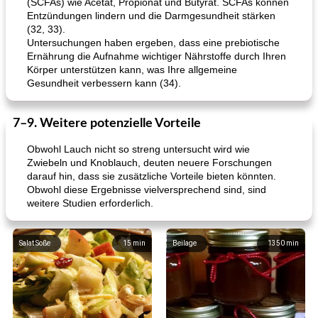
(SCFAs) wie Acetat, Propionat und Butyrat. SCFAs können
Entzündungen lindern und die Darmgesundheit stärken
(32, 33).
Untersuchungen haben ergeben, dass eine prebiotische
Ernährung die Aufnahme wichtiger Nährstoffe durch Ihren
Körper unterstützen kann, was Ihre allgemeine
Gesundheit verbessern kann (34).
7–9. Weitere potenzielle Vorteile
Obwohl Lauch nicht so streng untersucht wird wie
Zwiebeln und Knoblauch, deuten neuere Forschungen
darauf hin, dass sie zusätzliche Vorteile bieten könnten.
Obwohl diese Ergebnisse vielversprechend sind, sind
weitere Studien erforderlich.
Salat Soße
15
min
Beilage
1350
min