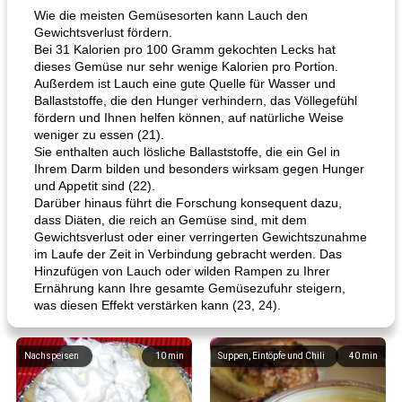
Wie die meisten Gemüsesorten kann Lauch den
Gewichtsverlust fördern.
Bei 31 Kalorien pro 100 Gramm gekochten Lecks hat
dieses Gemüse nur sehr wenige Kalorien pro Portion.
Außerdem ist Lauch eine gute Quelle für Wasser und
Ballaststoffe, die den Hunger verhindern, das Völlegefühl
fördern und Ihnen helfen können, auf natürliche Weise
weniger zu essen (21).
Sie enthalten auch lösliche Ballaststoffe, die ein Gel in
Ihrem Darm bilden und besonders wirksam gegen Hunger
und Appetit sind (22).
Darüber hinaus führt die Forschung konsequent dazu,
dass Diäten, die reich an Gemüse sind, mit dem
Gewichtsverlust oder einer verringerten Gewichtszunahme
im Laufe der Zeit in Verbindung gebracht werden. Das
Hinzufügen von Lauch oder wilden Rampen zu Ihrer
Ernährung kann Ihre gesamte Gemüsezufuhr steigern,
was diesen Effekt verstärken kann (23, 24).
Nachspeisen
10
min
Suppen, Eintöpfe und Chili
40
min