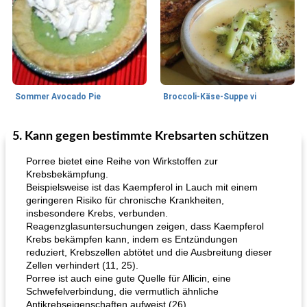
Sommer Avocado Pie
Broccoli-Käse-Suppe vi
5. Kann gegen bestimmte Krebsarten schützen
Kurs
35
min
Mittagessen / Snacks
15
min
Porree bietet eine Reihe von Wirkstoffen zur
Krebsbekämpfung.
Beispielsweise ist das Kaempferol in Lauch mit einem
geringeren Risiko für chronische Krankheiten,
insbesondere Krebs, verbunden.
Reagenzglasuntersuchungen zeigen, dass Kaempferol
Krebs bekämpfen kann, indem es Entzündungen
reduziert, Krebszellen abtötet und die Ausbreitung dieser
Zellen verhindert (11, 25).
Karamell-Brownie-Kuchen
Cilantro-Curry-Hühnersalat
Porree ist auch eine gute Quelle für Allicin, eine
Schwefelverbindung, die vermutlich ähnliche
Antikrebseigenschaften aufweist (26).