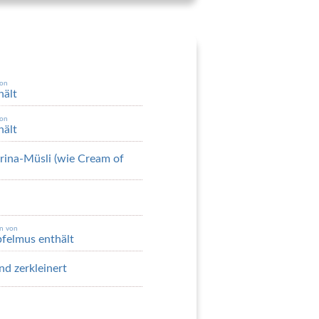
von
hält
von
hält
arina-Müsli (wie Cream of
en von
pfelmus enthält
nd zerkleinert