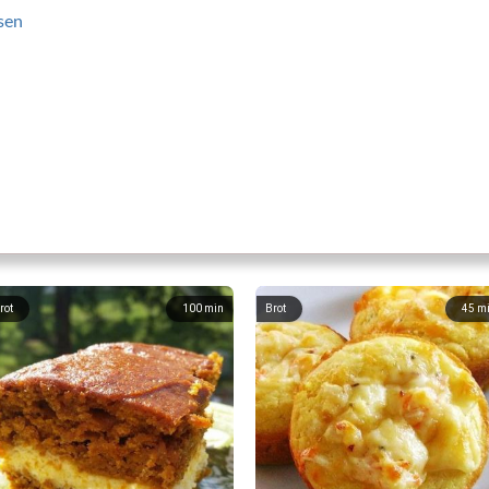
ssen
rot
100
min
Brot
45
m