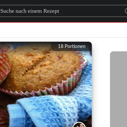
rch for a recipe
18
Portionen