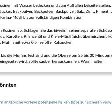
 Rosinen mit Wasser bedecken und zum Auffüllen beiseite stellen.
Zucker, Backpulver, Backpulver, Backpulver, Salz, Zimt, Piment
Farina-Müsli bis zur vollständigen Kombination.
 Rosinen ab. Schlagen Sie das Eiweiß in einer separaten Schüss
s, Karotten, Pflanzenöl und Kleie-Müsli (nicht übermischen). F
s Muffin mit etwa 0,5 Teelöffel Rohzucker.
bis die Muffins fest sind und die Oberseiten 25 bis 30 Minuten 
s eingesetzt wird, sollte sauber herauskommen. Warm halten.
 könnten
ern angebliche vorteile potenzielle risiken tipps zur sicheren ve