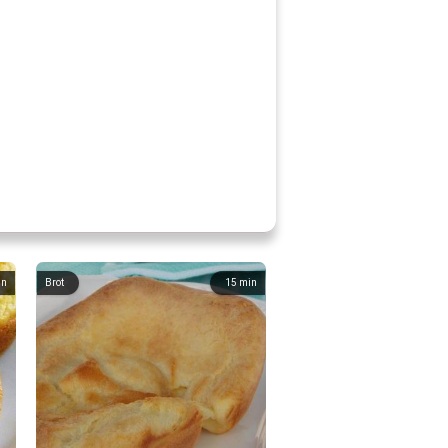
in
Brot
15
min