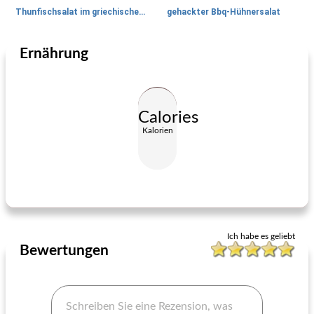
Thunfischsalat im griechischen Stil
gehackter Bbq-Hühnersalat
Ernährung
Salat
15
min
Salat
170
min
Calories
Kalorien
Curry Hühnersalat mit griechischem Joghurt
Pipirrana (spanischer Kartoffelsalat)
Ich habe es geliebt
Bewertungen