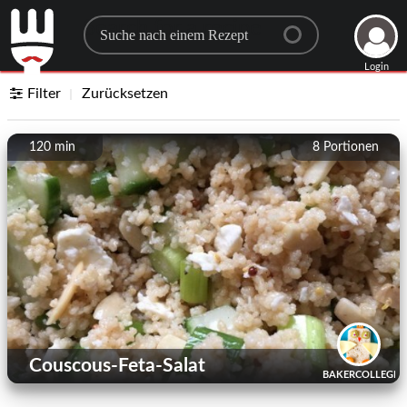
Search for a recipe
Login
Filter
Zurücksetzen
120 min
8
Portionen
Couscous-Feta-Salat
BAKERCOLLEGEB