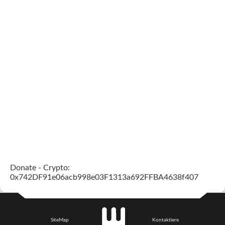
Donate - Crypto:
0x742DF91e06acb998e03F1313a692FFBA4638f407
SiteMap
Kontaktiere