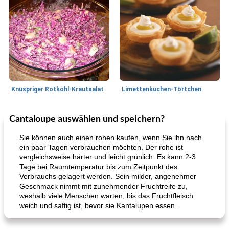
Knuspriger Rotkohl-Krautsalat
Limettenkuchen-Törtchen
Cantaloupe auswählen und speichern?
Fleisch
21
min
Nachspeisen
0
min
Sie können auch einen rohen kaufen, wenn Sie ihn nach
ein paar Tagen verbrauchen möchten. Der rohe ist
vergleichsweise härter und leicht grünlich. Es kann 2-3
Tage bei Raumtemperatur bis zum Zeitpunkt des
Verbrauchs gelagert werden. Sein milder, angenehmer
Geschmack nimmt mit zunehmender Fruchtreife zu,
weshalb viele Menschen warten, bis das Fruchtfleisch
weich und saftig ist, bevor sie Kantalupen essen.
Zirkusburger (mit magerem Rinderhackfleisch und Chiasamen)
barbadischer Kuchen