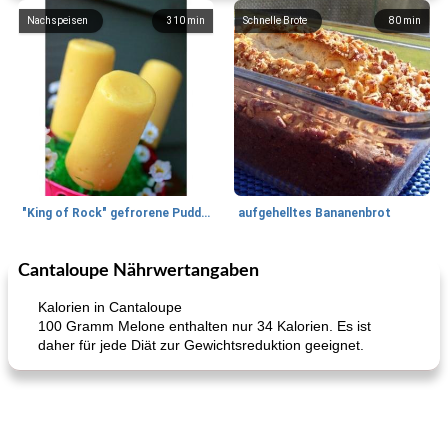
Nachspeisen
310
min
Schnelle Brote
80
min
"King of Rock" gefrorene Pudding Pops
aufgehelltes Bananenbrot
Cantaloupe Nährwertangaben
Mittagessen / Snacks
27
min
Potluck Desserts
50
min
Kalorien in Cantaloupe
100 Gramm Melone enthalten nur 34 Kalorien. Es ist
daher für jede Diät zur Gewichtsreduktion geeignet.