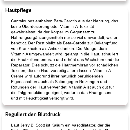
Hautpflege
Cantaloupes enthalten Beta-Carotin aus der Nahrung, das
Tandoori Lammspiesse mit Raita und Couscous
karamellisierte Zwiebel und Sauerrahmaufstrich
keine Überdosierung oder Vitamin-A-Toxizität
gewährleistet, da der Körper im Gegensatz zu
Nahrungsergänzungsmitteln nur so viel umwandelt, wie er
benötigt. Der Rest bleibt als Beta-Carotin zur Bekämpfung
von Krankheiten als Antioxidantien. Die Menge, die in
Vitamin A umgewandelt wird, gelangt in die Haut, stimuliert
die Hautzellenmembran und erhöht das Wachstum und die
Reparatur. Dies schützt die Hautmembran vor schädlichen
Toxinen, die die Haut vorzeitig altern lassen. Vitamin-A-
Creme wird aufgrund ihrer natürlich beruhigenden
Eigenschaften auch als Salbe gegen Reizungen und
Rötungen der Haut verwendet. Vitamin A ist auch gut für
die Talgproduktion geeignet, wodurch das Haar gesund
und mit Feuchtigkeit versorgt wird.
Reguliert den Blutdruck
Laut Jerry B. Scott ist Kalium ein Vasodilatator, der die