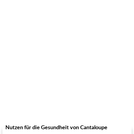
Hühnchen, Süßkartoffelsuppe
Bananen-Sahne-Torte mit Schokoladenglasur
Nutzen für die Gesundheit von Cantaloupe