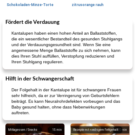
Schokoladen-Minze-Torte
zitrusorange rauh
Fördert die Verdauung
Salsas
495
min
Herzhafte Pies
90
min
Kantalupen haben einen hohen Anteil an Ballaststoffen,
die ein wesentlicher Bestandteil des gesunden Stuhlgangs
und der Verdauungsgesundheit sind. Wenn Sie eine
angemessene Menge Ballaststoffe zu sich nehmen, kann
dies Ihren Stuhl auffüllen, Verstopfung reduzieren und
Ihren Stuhlgang regulieren.
Hilft in der Schwangerschaft
Flank Steak Salsa-Stil gezogen
Pilz-Lauch-Galette
Der Folgehalt in der Kantalupe ist für schwangere Frauen
sehr hilfreich, da er zur Verringerung von Geburtsfehlern
beiträgt. Es kann Neuralrohrdefekten vorbeugen und das
Baby gesund halten, ohne dass Nebenwirkungen
auftreten.
Mittagessen / Snacks
15
min
Rezepte mit niedrigem Fettgehalt
40
min