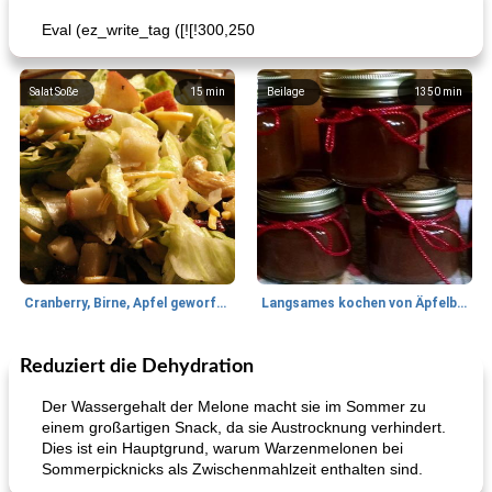
Eval (ez_write_tag ([![!300,250
Salat Soße
15
min
Beilage
1350
min
Cranberry, Birne, Apfel geworfener Salat
Langsames kochen von Äpfelbutter
Reduziert die Dehydration
Lamm
35
min
Mittagessen / Snacks
40
min
Der Wassergehalt der Melone macht sie im Sommer zu
einem großartigen Snack, da sie Austrocknung verhindert.
Dies ist ein Hauptgrund, warum Warzenmelonen bei
Sommerpicknicks als Zwischenmahlzeit enthalten sind.