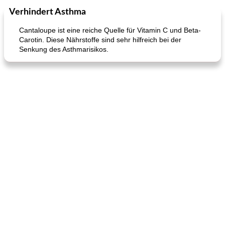
Verhindert Asthma
Kurs
35
min
Mittagessen / Snacks
15
min
Cantaloupe ist eine reiche Quelle für Vitamin C und Beta-
Carotin. Diese Nährstoffe sind sehr hilfreich bei der
Senkung des Asthmarisikos.
Karamell-Brownie-Kuchen
Cilantro-Curry-Hühnersalat