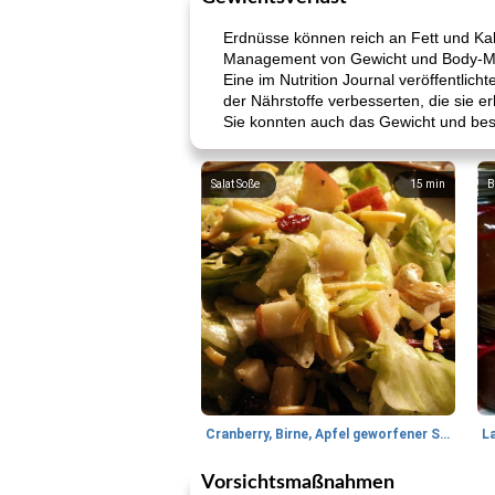
Erdnüsse können reich an Fett und Ka
Management von Gewicht und Body-Ma
Eine im Nutrition Journal veröffentlic
der Nährstoffe verbesserten, die sie er
Sie konnten auch das Gewicht und best
Salat Soße
15
min
B
Cranberry, Birne, Apfel geworfener Salat
L
Vorsichtsmaßnahmen