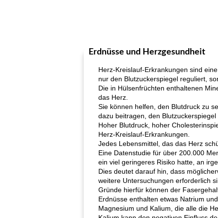
Erdnüsse und Herzgesundheit
Herz-Kreislauf-Erkrankungen sind eine
nur den Blutzuckerspiegel reguliert, s
Die in Hülsenfrüchten enthaltenen Mine
das Herz.
Sie können helfen, den Blutdruck zu se
dazu beitragen, den Blutzuckerspiegel
Hoher Blutdruck, hoher Cholesterinspieg
Herz-Kreislauf-Erkrankungen.
Jedes Lebensmittel, das das Herz schütz
Eine Datenstudie für über 200.000 Me
ein viel geringeres Risiko hatte, an 
Dies deutet darauf hin, dass möglic
weitere Untersuchungen erforderlich si
Gründe hierfür können der Fasergehalt
Erdnüsse enthalten etwas Natrium und 
Magnesium und Kalium, die alle die H
Kalium kann den negativen Einfluss de