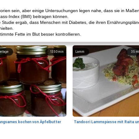
lorien sein, aber einige Untersuchungen legen nahe, dass sie in Ma
ss-Index (BMI) beitragen können.
hte Studie ergab, dass Menschen mit Diabetes, die ihren Ernährungsplä
hielten.
immte Fette im Blut besser kontrollieren.
eilage
1350
min
Lamm
35
m
angsames kochen von Äpfelbutter