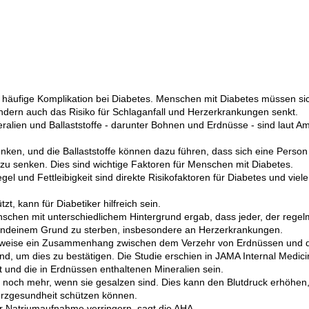
 häufige Komplikation bei Diabetes. Menschen mit Diabetes müssen sich 
ondern auch das Risiko für Schlaganfall und Herzerkrankungen senkt.
ralien und Ballaststoffe - darunter Bohnen und Erdnüsse - sind laut Am
nken, und die Ballaststoffe können dazu führen, dass sich eine Person v
 zu senken. Dies sind wichtige Faktoren für Menschen mit Diabetes.
el und Fettleibigkeit sind direkte Risikofaktoren für Diabetes und viele
t, kann für Diabetiker hilfreich sein.
nschen mit unterschiedlichem Hintergrund ergab, dass jeder, der reg
irgendeinem Grund zu sterben, insbesondere an Herzerkrankungen.
herweise ein Zusammenhang zwischen dem Verzehr von Erdnüssen und d
nd, um dies zu bestätigen. Die Studie erschien in JAMA Internal Medici
 und die in Erdnüssen enthaltenen Mineralien sein.
noch mehr, wenn sie gesalzen sind. Dies kann den Blutdruck erhöhen,
erzgesundheit schützen können.
r Natriumaufnahme verringern, sagt die AHA.