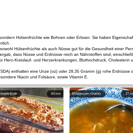
 sondern Hülsenfrüchte wie Bohnen oder Erbsen. Sie haben Eigenschaft
nlich.
 sowohl Hülsenfrüchte als auch Nüsse gut für die Gesundheit einer Per
e ergab, dass Nüsse und Erdnüsse reich an Nährstoffen sind, einschließl
für Herz-Kreislauf- und Herzerkrankungen, Bluthochdruck, Cholesteri
USDA) enthalten eine Unze (oz) oder 28,35 Gramm (g) rohe Erdnüsse d
sondere Niacin und Folsäure, sowie Vitamin E.
chnelle Brote
80
min
Mittagessen / Snacks
27
m