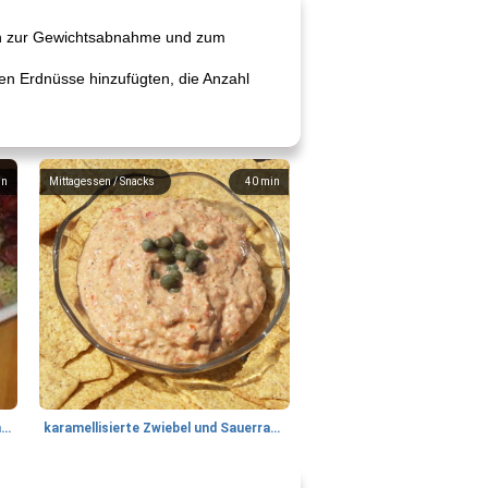
ßen zur Gewichtsabnahme und zum
nen Erdnüsse hinzufügten, die Anzahl
in
Mittagessen / Snacks
40
min
Tandoori Lammspiesse mit Raita und Couscous
karamellisierte Zwiebel und Sauerrahmaufstrich