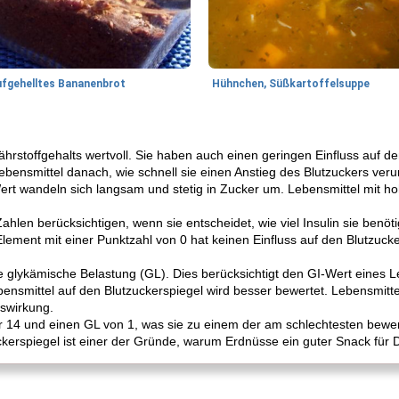
ufgehelltes Bananenbrot
Hühnchen, Süßkartoffelsuppe
hrstoffgehalts wertvoll. Sie haben auch einen geringen Einfluss auf de
ebensmittel danach, wie schnell sie einen Anstieg des Blutzuckers ver
ert wandeln sich langsam und stetig in Zucker um. Lebensmittel mit h
hlen berücksichtigen, wenn sie entscheidet, wie viel Insulin sie benö
 Element mit einer Punktzahl von 0 hat keinen Einfluss auf den Blutzuck
e glykämische Belastung (GL). Dies berücksichtigt den GI-Wert eines L
ensmittel auf den Blutzuckerspiegel wird besser bewertet. Lebensmitt
uswirkung.
 14 und einen GL von 1, was sie zu einem der am schlechtesten bewer
ckerspiegel ist einer der Gründe, warum Erdnüsse ein guter Snack für 