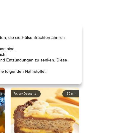
en, die sie Hülsenfrüchten ähnlich
son sind.
ich:
n und Entzündungen zu senken. Diese
ie folgenden Nährstoffe:
in
Potluck Desserts
50
min