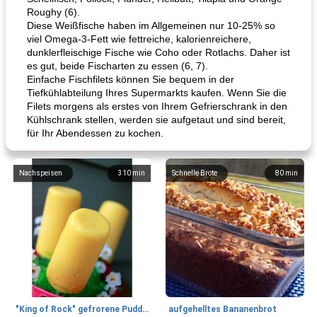
Roughy (6).
Diese Weißfische haben im Allgemeinen nur 10-25% so
viel Omega-3-Fett wie fettreiche, kalorienreichere,
dunklerfleischige Fische wie Coho oder Rotlachs. Daher ist
es gut, beide Fischarten zu essen (6, 7).
Einfache Fischfilets können Sie bequem in der
Tiefkühlabteilung Ihres Supermarkts kaufen. Wenn Sie die
Filets morgens als erstes von Ihrem Gefrierschrank in den
Kühlschrank stellen, werden sie aufgetaut und sind bereit,
für Ihr Abendessen zu kochen.
Nachspeisen
310
min
Schnelle Brote
80
min
"King of Rock" gefrorene Pudding Pops
aufgehelltes Bananenbrot