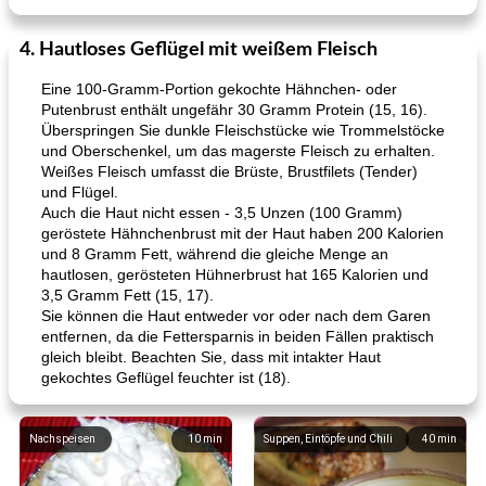
4. Hautloses Geflügel mit weißem Fleisch
Eine 100-Gramm-Portion gekochte Hähnchen- oder
Putenbrust enthält ungefähr 30 Gramm Protein (15, 16).
Überspringen Sie dunkle Fleischstücke wie Trommelstöcke
und Oberschenkel, um das magerste Fleisch zu erhalten.
Weißes Fleisch umfasst die Brüste, Brustfilets (Tender)
und Flügel.
Auch die Haut nicht essen - 3,5 Unzen (100 Gramm)
geröstete Hähnchenbrust mit der Haut haben 200 Kalorien
und 8 Gramm Fett, während die gleiche Menge an
hautlosen, gerösteten Hühnerbrust hat 165 Kalorien und
3,5 Gramm Fett (15, 17).
Sie können die Haut entweder vor oder nach dem Garen
entfernen, da die Fettersparnis in beiden Fällen praktisch
gleich bleibt. Beachten Sie, dass mit intakter Haut
gekochtes Geflügel feuchter ist (18).
Nachspeisen
10
min
Suppen, Eintöpfe und Chili
40
min