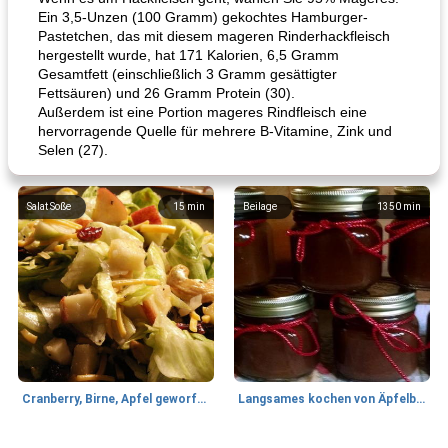
Ein 3,5-Unzen (100 Gramm) gekochtes Hamburger-
Pastetchen, das mit diesem mageren Rinderhackfleisch
hergestellt wurde, hat 171 Kalorien, 6,5 Gramm
Gesamtfett (einschließlich 3 Gramm gesättigter
Fettsäuren) und 26 Gramm Protein (30).
Außerdem ist eine Portion mageres Rindfleisch eine
hervorragende Quelle für mehrere B-Vitamine, Zink und
Selen (27).
Salat Soße
15
min
Beilage
1350
min
Cranberry, Birne, Apfel geworfener Salat
Langsames kochen von Äpfelbutter