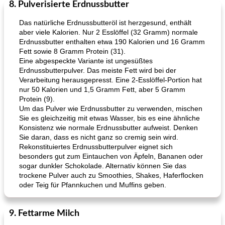
8. Pulverisierte Erdnussbutter
Lamm
35
min
Mittagessen / Snacks
40
min
Das natürliche Erdnussbutteröl ist herzgesund, enthält
aber viele Kalorien. Nur 2 Esslöffel (32 Gramm) normale
Erdnussbutter enthalten etwa 190 Kalorien und 16 Gramm
Fett sowie 8 Gramm Protein (31).
Eine abgespeckte Variante ist ungesüßtes
Erdnussbutterpulver. Das meiste Fett wird bei der
Verarbeitung herausgepresst. Eine 2-Esslöffel-Portion hat
nur 50 Kalorien und 1,5 Gramm Fett, aber 5 Gramm
Protein (9).
Tandoori Lammspiesse mit Raita und Couscous
karamellisierte Zwiebel und Sauerrahmaufstrich
Um das Pulver wie Erdnussbutter zu verwenden, mischen
Sie es gleichzeitig mit etwas Wasser, bis es eine ähnliche
Konsistenz wie normale Erdnussbutter aufweist. Denken
Sie daran, dass es nicht ganz so cremig sein wird.
Rekonstituiertes Erdnussbutterpulver eignet sich
besonders gut zum Eintauchen von Äpfeln, Bananen oder
sogar dunkler Schokolade. Alternativ können Sie das
trockene Pulver auch zu Smoothies, Shakes, Haferflocken
oder Teig für Pfannkuchen und Muffins geben.
9. Fettarme Milch