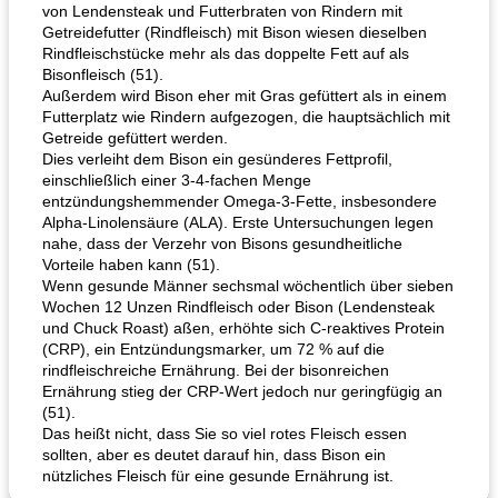
von Lendensteak und Futterbraten von Rindern mit
Getreidefutter (Rindfleisch) mit Bison wiesen dieselben
Rindfleischstücke mehr als das doppelte Fett auf als
Bisonfleisch (51).
Außerdem wird Bison eher mit Gras gefüttert als in einem
Flank Steak Salsa-Stil gezogen
Pilz-Lauch-Galette
Futterplatz wie Rindern aufgezogen, die hauptsächlich mit
Getreide gefüttert werden.
Dies verleiht dem Bison ein gesünderes Fettprofil,
einschließlich einer 3-4-fachen Menge
entzündungshemmender Omega-3-Fette, insbesondere
Alpha-Linolensäure (ALA). Erste Untersuchungen legen
nahe, dass der Verzehr von Bisons gesundheitliche
Vorteile haben kann (51).
Wenn gesunde Männer sechsmal wöchentlich über sieben
Wochen 12 Unzen Rindfleisch oder Bison (Lendensteak
und Chuck Roast) aßen, erhöhte sich C-reaktives Protein
(CRP), ein Entzündungsmarker, um 72 % auf die
rindfleischreiche Ernährung. Bei der bisonreichen
Ernährung stieg der CRP-Wert jedoch nur geringfügig an
(51).
Das heißt nicht, dass Sie so viel rotes Fleisch essen
sollten, aber es deutet darauf hin, dass Bison ein
nützliches Fleisch für eine gesunde Ernährung ist.