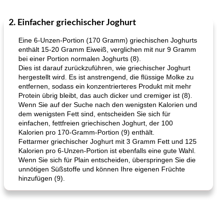
2. Einfacher griechischer Joghurt
Mittagessen / Snacks
27
min
Potluck Desserts
50
min
Eine 6-Unzen-Portion (170 Gramm) griechischen Joghurts
enthält 15-20 Gramm Eiweiß, verglichen mit nur 9 Gramm
bei einer Portion normalen Joghurts (8).
Dies ist darauf zurückzuführen, wie griechischer Joghurt
hergestellt wird. Es ist anstrengend, die flüssige Molke zu
entfernen, sodass ein konzentrierteres Produkt mit mehr
Protein übrig bleibt, das auch dicker und cremiger ist (8).
Wenn Sie auf der Suche nach den wenigsten Kalorien und
dem wenigsten Fett sind, entscheiden Sie sich für
Hühnchen, Süßkartoffelsuppe
Bananen-Sahne-Torte mit Schokoladenglasur
einfachen, fettfreien griechischen Joghurt, der 100
Kalorien pro 170-Gramm-Portion (9) enthält.
Fettarmer griechischer Joghurt mit 3 Gramm Fett und 125
Kalorien pro 6-Unzen-Portion ist ebenfalls eine gute Wahl.
Wenn Sie sich für Plain entscheiden, überspringen Sie die
unnötigen Süßstoffe und können Ihre eigenen Früchte
hinzufügen (9).