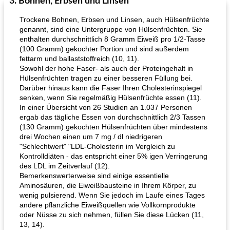
3. Bohnen, Erbsen und Linsen
Trockene Bohnen, Erbsen und Linsen, auch Hülsenfrüchte
genannt, sind eine Untergruppe von Hülsenfrüchten. Sie
enthalten durchschnittlich 8 Gramm Eiweiß pro 1/2-Tasse
(100 Gramm) gekochter Portion und sind außerdem
fettarm und ballaststoffreich (10, 11).
Sowohl der hohe Faser- als auch der Proteingehalt in
Hülsenfrüchten tragen zu einer besseren Füllung bei.
Darüber hinaus kann die Faser Ihren Cholesterinspiegel
senken, wenn Sie regelmäßig Hülsenfrüchte essen (11).
In einer Übersicht von 26 Studien an 1.037 Personen
ergab das tägliche Essen von durchschnittlich 2/3 Tassen
(130 Gramm) gekochten Hülsenfrüchten über mindestens
drei Wochen einen um 7 mg / dl niedrigeren
"Schlechtwert" "LDL-Cholesterin im Vergleich zu
Kontrolldiäten - das entspricht einer 5% igen Verringerung
des LDL im Zeitverlauf (12).
Bemerkenswerterweise sind einige essentielle
Aminosäuren, die Eiweißbausteine ​​in Ihrem Körper, zu
wenig pulsierend. Wenn Sie jedoch im Laufe eines Tages
andere pflanzliche Eiweißquellen wie Vollkornprodukte
oder Nüsse zu sich nehmen, füllen Sie diese Lücken (11,
13, 14).