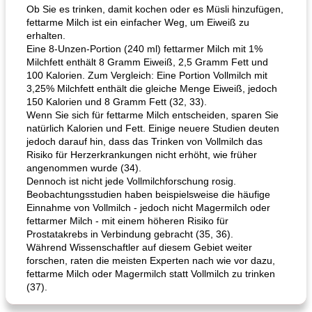
Ob Sie es trinken, damit kochen oder es Müsli hinzufügen,
fettarme Milch ist ein einfacher Weg, um Eiweiß zu
erhalten.
Eine 8-Unzen-Portion (240 ml) fettarmer Milch mit 1%
Milchfett enthält 8 Gramm Eiweiß, 2,5 Gramm Fett und
100 Kalorien. Zum Vergleich: Eine Portion Vollmilch mit
3,25% Milchfett enthält die gleiche Menge Eiweiß, jedoch
150 Kalorien und 8 Gramm Fett (32, 33).
Wenn Sie sich für fettarme Milch entscheiden, sparen Sie
natürlich Kalorien und Fett. Einige neuere Studien deuten
jedoch darauf hin, dass das Trinken von Vollmilch das
Risiko für Herzerkrankungen nicht erhöht, wie früher
angenommen wurde (34).
Dennoch ist nicht jede Vollmilchforschung rosig.
Beobachtungsstudien haben beispielsweise die häufige
Einnahme von Vollmilch - jedoch nicht Magermilch oder
fettarmer Milch - mit einem höheren Risiko für
Prostatakrebs in Verbindung gebracht (35, 36).
Während Wissenschaftler auf diesem Gebiet weiter
forschen, raten die meisten Experten nach wie vor dazu,
fettarme Milch oder Magermilch statt Vollmilch zu trinken
(37).