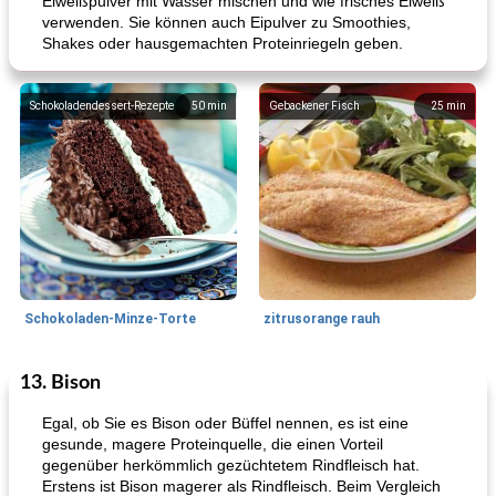
Eiweißpulver mit Wasser mischen und wie frisches Eiweiß
verwenden. Sie können auch Eipulver zu Smoothies,
Shakes oder hausgemachten Proteinriegeln geben.
Schokoladendessert-Rezepte
50
min
Gebackener Fisch
25
min
Schokoladen-Minze-Torte
zitrusorange rauh
13. Bison
Salsas
495
min
Herzhafte Pies
90
min
Egal, ob Sie es Bison oder Büffel nennen, es ist eine
gesunde, magere Proteinquelle, die einen Vorteil
gegenüber herkömmlich gezüchtetem Rindfleisch hat.
Erstens ist Bison magerer als Rindfleisch. Beim Vergleich