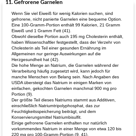
11. Gefrorene Garnelen
Wenn Sie viel Eiweiß für wenig Kalorien suchen, sind
gefrorene, nicht panierte Garnelen eine bequeme Option.
Eine 100-Gramm-Portion enthält 99 Kalorien, 21 Gramm
Eiweiß und 1 Gramm Fett (41).
Obwohl dieselbe Portion auch 195 mg Cholesterin enthält,
haben Wissenschaftler festgestellt, dass der Verzehr von
Cholesterin als Teil einer gesunden Ernährung im
Allgemeinen nur geringe Auswirkungen auf die
Herzgesundheit hat (42).
Die hohe Menge an Natrium, die Garnelen während der
Verarbeitung häufig zugesetzt wird, kann jedoch für
manche Menschen von Belang sein. Nach Angaben des
USDA übersteigt das Natrium in einigen Marken von
einfachen, gekochten Garnelen manchmal 900 mg pro
Portion (9).
Der größte Teil dieses Natriums stammt aus Additiven,
einschließlich Natriumtripolyphosphat, das zur
Feuchtigkeitsspeicherung beiträgt, und dem
Konservierungsmittel Natriumbisulfit.
Einige gefrorene Garnelen enthalten nur natürlich
vorkommendes Natrium in einer Menge von etwa 120 bis
220 mg pro 100-Gramm-Portion (9, 41).