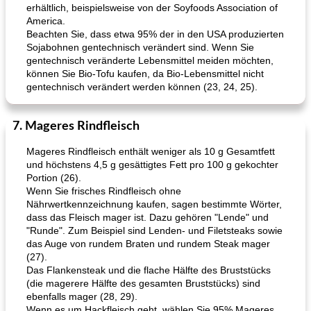
erhältlich, beispielsweise von der Soyfoods Association of
America.
Beachten Sie, dass etwa 95% der in den USA produzierten
Sojabohnen gentechnisch verändert sind. Wenn Sie
gentechnisch veränderte Lebensmittel meiden möchten,
können Sie Bio-Tofu kaufen, da Bio-Lebensmittel nicht
gentechnisch verändert werden können (23, 24, 25).
7. Mageres Rindfleisch
Mageres Rindfleisch enthält weniger als 10 g Gesamtfett
und höchstens 4,5 g gesättigtes Fett pro 100 g gekochter
Portion (26).
Wenn Sie frisches Rindfleisch ohne
Nährwertkennzeichnung kaufen, sagen bestimmte Wörter,
dass das Fleisch mager ist. Dazu gehören "Lende" und
"Runde". Zum Beispiel sind Lenden- und Filetsteaks sowie
das Auge von rundem Braten und rundem Steak mager
(27).
Das Flankensteak und die flache Hälfte des Bruststücks
(die magerere Hälfte des gesamten Bruststücks) sind
ebenfalls mager (28, 29).
Wenn es um Hackfleisch geht, wählen Sie 95% Mageres.