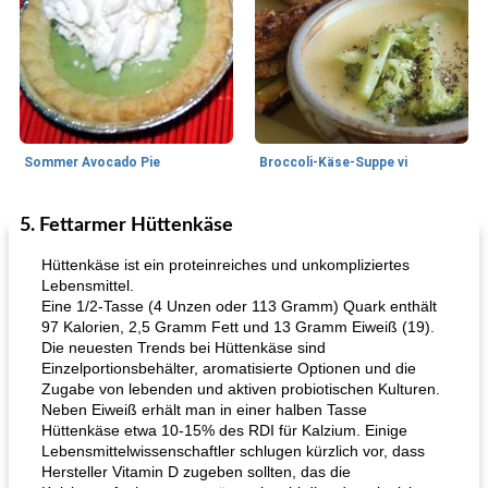
Sommer Avocado Pie
Broccoli-Käse-Suppe vi
5. Fettarmer Hüttenkäse
Kurs
35
min
Mittagessen / Snacks
15
min
Hüttenkäse ist ein proteinreiches und unkompliziertes
Lebensmittel.
Eine 1/2-Tasse (4 Unzen oder 113 Gramm) Quark enthält
97 Kalorien, 2,5 Gramm Fett und 13 Gramm Eiweiß (19).
Die neuesten Trends bei Hüttenkäse sind
Einzelportionsbehälter, aromatisierte Optionen und die
Zugabe von lebenden und aktiven probiotischen Kulturen.
Neben Eiweiß erhält man in einer halben Tasse
Hüttenkäse etwa 10-15% des RDI für Kalzium. Einige
Karamell-Brownie-Kuchen
Cilantro-Curry-Hühnersalat
Lebensmittelwissenschaftler schlugen kürzlich vor, dass
Hersteller Vitamin D zugeben sollten, das die