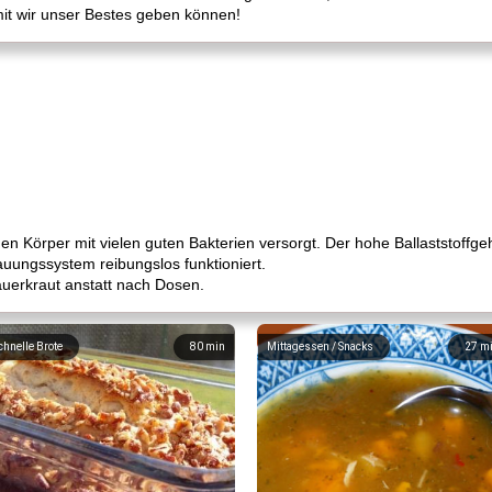
it wir unser Bestes geben können!
 den Körper mit vielen guten Bakterien versorgt. Der hohe Ballaststoffg
uungssystem reibungslos funktioniert.
uerkraut anstatt nach Dosen.
chnelle Brote
80
min
Mittagessen / Snacks
27
m