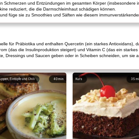
in Schmerzen und Entzündungen im gesamten Körper (insbesondere i
kine reduziert, die die Darmschleimhaut schädigen können.
 und füge sie zu Smoothies und Säften wie diesem immunverstärkenden
lle für Präbiotika und enthalten Quercetin (ein starkes Antioxidans), d
om (das die Insulinproduktion steigert) und Vitamin C (das ein starke
late, Dressings und Saucen geben oder in Scheiben schneiden, um sie
uppen, Eintöpfe und Chili
40
min
Kurs
35
m