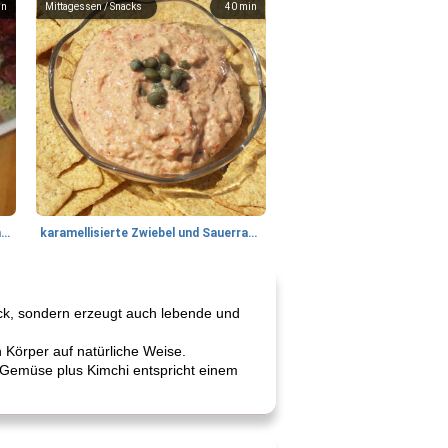
in
Mittagessen / Snacks
40
min
Tandoori Lammspiesse mit Raita und Couscous
karamellisierte Zwiebel und Sauerrahmaufstrich
ck, sondern erzeugt auch lebende und
n Körper auf natürliche Weise.
s Gemüse plus Kimchi entspricht einem