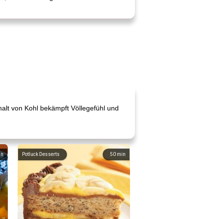
ehalt von Kohl bekämpft Völlegefühl und
in
Potluck Desserts
50
min