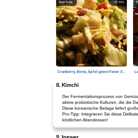
Salat Soße
15
min
B
Cranberry, Birne, Apfel geworfener Salat
L
8. Kimchi
Der Fermentationsprozess von Gemüse,
aktive probiotische Kulturen, die die Da
Diese koreanische Beilage liefert groß
Pro-Tipp: Integrieren Sie diese Delik
köstlichen Abendessen!
9. Ingwer