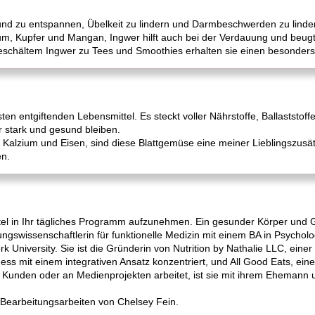
nd zu entspannen, Übelkeit zu lindern und Darmbeschwerden zu lindern.
um, Kupfer und Mangan, Ingwer hilft auch bei der Verdauung und beug
eschältem Ingwer zu Tees und Smoothies erhalten sie einen besonders
n entgiftenden Lebensmittel. Es steckt voller Nährstoffe, Ballaststoffe
ir stark und gesund bleiben.
 Kalzium und Eisen, sind diese Blattgemüse eine meiner Lieblingszusät
n.
tel in Ihr tägliches Programm aufzunehmen. Ein gesunder Körper und G
rungswissenschaftlerin für funktionelle Medizin mit einem BA in Psychol
k University. Sie ist die Gründerin von Nutrition by Nathalie LLC, eine
ness mit einem integrativen Ansatz konzentriert, und All Good Eats, ei
n Kunden oder an Medienprojekten arbeitet, ist sie mit ihrem Ehemann
 Bearbeitungsarbeiten von Chelsey Fein.