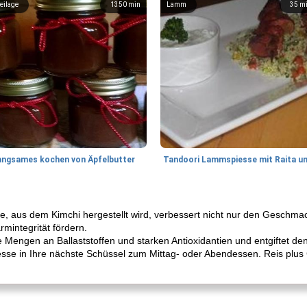
eilage
1350
min
Lamm
35
m
angsames kochen von Äpfelbutter
 aus dem Kimchi hergestellt wird, verbessert nicht nur den Geschma
rmintegrität fördern.
e Mengen an Ballaststoffen und starken Antioxidantien und entgiftet de
atesse in Ihre nächste Schüssel zum Mittag- oder Abendessen. Reis plu