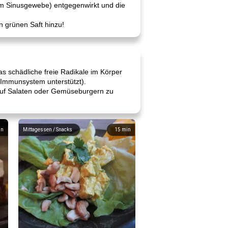
m Sinusgewebe) entgegenwirkt und die
 grünen Saft hinzu!
as schädliche freie Radikale im Körper
s Immunsystem unterstützt).
 auf Salaten oder Gemüseburgern zu
in
Mittagessen / Snacks
15
min