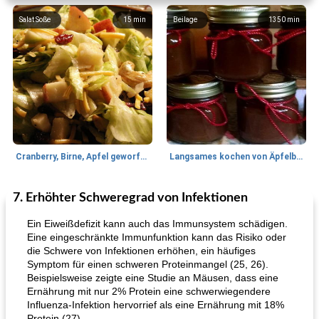
Salat Soße
15
min
Beilage
1350
min
Cranberry, Birne, Apfel geworfener Salat
Langsames kochen von Äpfelbutter
7. Erhöhter Schweregrad von Infektionen
Lamm
35
min
Mittagessen / Snacks
40
min
Ein Eiweißdefizit kann auch das Immunsystem schädigen.
Eine eingeschränkte Immunfunktion kann das Risiko oder
die Schwere von Infektionen erhöhen, ein häufiges
Symptom für einen schweren Proteinmangel (25, 26).
Beispielsweise zeigte eine Studie an Mäusen, dass eine
Ernährung mit nur 2% Protein eine schwerwiegendere
Influenza-Infektion hervorrief als eine Ernährung mit 18%
Protein (27).