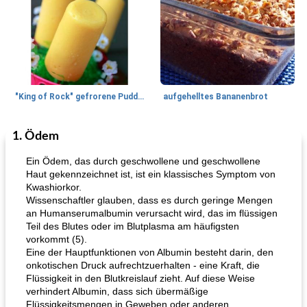
"King of Rock" gefrorene Pudding Pops
aufgehelltes Bananenbrot
1. Ödem
Mittagessen / Snacks
27
min
Potluck Desserts
50
min
Ein Ödem, das durch geschwollene und geschwollene
Haut gekennzeichnet ist, ist ein klassisches Symptom von
Kwashiorkor.
Wissenschaftler glauben, dass es durch geringe Mengen
an Humanserumalbumin verursacht wird, das im flüssigen
Teil des Blutes oder im Blutplasma am häufigsten
vorkommt (5).
Eine der Hauptfunktionen von Albumin besteht darin, den
onkotischen Druck aufrechtzuerhalten - eine Kraft, die
Hühnchen, Süßkartoffelsuppe
Bananen-Sahne-Torte mit Schokoladenglasur
Flüssigkeit in den Blutkreislauf zieht. Auf diese Weise
verhindert Albumin, dass sich übermäßige
Flüssigkeitsmengen in Geweben oder anderen