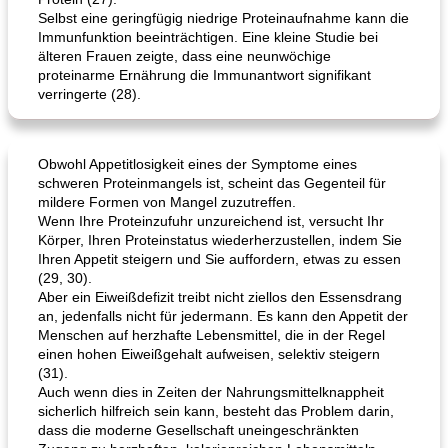
Selbst eine geringfügig niedrige Proteinaufnahme kann die
Tandoori Lammspiesse mit Raita und Couscous
karamellisierte Zwiebel und Sauerrahmaufstrich
Immunfunktion beeinträchtigen. Eine kleine Studie bei
älteren Frauen zeigte, dass eine neunwöchige
proteinarme Ernährung die Immunantwort signifikant
verringerte (28).
Obwohl Appetitlosigkeit eines der Symptome eines
schweren Proteinmangels ist, scheint das Gegenteil für
mildere Formen von Mangel zuzutreffen.
Wenn Ihre Proteinzufuhr unzureichend ist, versucht Ihr
Körper, Ihren Proteinstatus wiederherzustellen, indem Sie
Ihren Appetit steigern und Sie auffordern, etwas zu essen
(29, 30).
Aber ein Eiweißdefizit treibt nicht ziellos den Essensdrang
an, jedenfalls nicht für jedermann. Es kann den Appetit der
Menschen auf herzhafte Lebensmittel, die in der Regel
einen hohen Eiweißgehalt aufweisen, selektiv steigern
(31).
Auch wenn dies in Zeiten der Nahrungsmittelknappheit
sicherlich hilfreich sein kann, besteht das Problem darin,
dass die moderne Gesellschaft uneingeschränkten