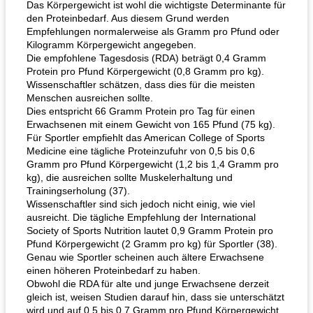
Das Körpergewicht ist wohl die wichtigste Determinante für
den Proteinbedarf. Aus diesem Grund werden
Empfehlungen normalerweise als Gramm pro Pfund oder
Kilogramm Körpergewicht angegeben.
Die empfohlene Tagesdosis (RDA) beträgt 0,4 Gramm
Protein pro Pfund Körpergewicht (0,8 Gramm pro kg).
Wissenschaftler schätzen, dass dies für die meisten
Menschen ausreichen sollte.
Dies entspricht 66 Gramm Protein pro Tag für einen
Erwachsenen mit einem Gewicht von 165 Pfund (75 kg).
Für Sportler empfiehlt das American College of Sports
Medicine eine tägliche Proteinzufuhr von 0,5 bis 0,6
Gramm pro Pfund Körpergewicht (1,2 bis 1,4 Gramm pro
kg), die ausreichen sollte Muskelerhaltung und
Trainingserholung (37).
Wissenschaftler sind sich jedoch nicht einig, wie viel
ausreicht. Die tägliche Empfehlung der International
Society of Sports Nutrition lautet 0,9 Gramm Protein pro
Pfund Körpergewicht (2 Gramm pro kg) für Sportler (38).
Genau wie Sportler scheinen auch ältere Erwachsene
einen höheren Proteinbedarf zu haben.
Obwohl die RDA für alte und junge Erwachsene derzeit
gleich ist, weisen Studien darauf hin, dass sie unterschätzt
wird und auf 0,5 bis 0,7 Gramm pro Pfund Körpergewicht