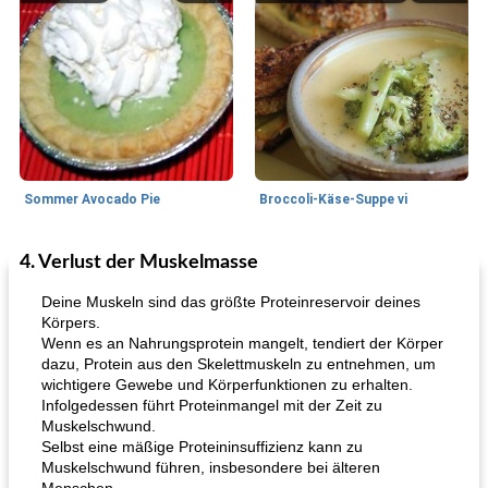
Sommer Avocado Pie
Broccoli-Käse-Suppe vi
4. Verlust der Muskelmasse
Kurs
35
min
Mittagessen / Snacks
15
min
Deine Muskeln sind das größte Proteinreservoir deines
Körpers.
Wenn es an Nahrungsprotein mangelt, tendiert der Körper
dazu, Protein aus den Skelettmuskeln zu entnehmen, um
wichtigere Gewebe und Körperfunktionen zu erhalten.
Infolgedessen führt Proteinmangel mit der Zeit zu
Muskelschwund.
Selbst eine mäßige Proteininsuffizienz kann zu
Muskelschwund führen, insbesondere bei älteren
Karamell-Brownie-Kuchen
Cilantro-Curry-Hühnersalat