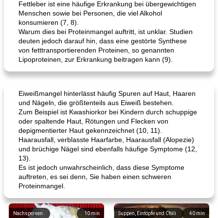
Fettleber ist eine häufige Erkrankung bei übergewichtigen
Menschen sowie bei Personen, die viel Alkohol
konsumieren (7, 8).
Warum dies bei Proteinmangel auftritt, ist unklar. Studien
deuten jedoch darauf hin, dass eine gestörte Synthese
von fetttransportierenden Proteinen, so genannten
Lipoproteinen, zur Erkrankung beitragen kann (9).
Eiweißmangel hinterlässt häufig Spuren auf Haut, Haaren
und Nägeln, die größtenteils aus Eiweiß bestehen.
Zum Beispiel ist Kwashiorkor bei Kindern durch schuppige
oder spaltende Haut, Rötungen und Flecken von
depigmentierter Haut gekennzeichnet (10, 11).
Haarausfall, verblasste Haarfarbe, Haarausfall (Alopezie)
und brüchige Nägel sind ebenfalls häufige Symptome (12,
13).
Es ist jedoch unwahrscheinlich, dass diese Symptome
auftreten, es sei denn, Sie haben einen schweren
Proteinmangel.
Nachspeisen
10
min
Suppen, Eintöpfe und Chili
40
min