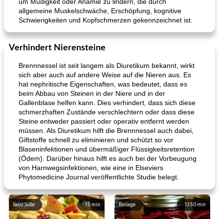
um Müdigkeit oder Anämie zu lindern, die durch
allgemeine Muskelschwäche, Erschöpfung, kognitive
Schwierigkeiten und Kopfschmerzen gekennzeichnet ist.
Verhindert Nierensteine
Brennnessel ist seit langem als Diuretikum bekannt, wirkt
sich aber auch auf andere Weise auf die Nieren aus. Es
hat nephritische Eigenschaften, was bedeutet, dass es
beim Abbau von Steinen in der Niere und in der
Gallenblase helfen kann. Dies verhindert, dass sich diese
schmerzhaften Zustände verschlechtern oder dass diese
Steine ​​entweder passiert oder operativ entfernt werden
müssen. Als Diuretikum hilft die Brennnessel auch dabei,
Giftstoffe schnell zu eliminieren und schützt so vor
Blaseninfektionen und übermäßiger Flüssigkeitsretention
(Ödem). Darüber hinaus hilft es auch bei der Vorbeugung
von Harnwegsinfektionen, wie eine in Elseviers
Phytomedicine Journal veröffentlichte Studie belegt.
Salat Soße
15
min
Beilage
1350
min