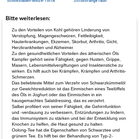
Schokoladen-Minze-Torte
zitrusorange rauh
Bitte weiterlesen:
Salsas
495
min
Herzhafte Pies
90
min
Zu den Vorteilen von Kohl gehören Linderung von
Verstopfung, Magengeschwüren, Fettleibigkeit,
Hauterkrankungen, Ekzemen, Skorbut, Arthritis, Gicht,
Herzkrankheiten und Alzheimer.
Zu den gesundheitlichen Vorteilen des ätherischen Öls
Kampfer gehört seine Fähigkeit, gegen Husten, Grippe,
Masern, Lebensmittelvergiftungen und Insektenstiche zu
wirken. Es hilft auch bei Krämpfen, Krämpfen und Arthritis-
Schmerzen.
Flank Steak Salsa-Stil gezogen
Pilz-Lauch-Galette
Das beliebteste Mittel zum Verzehr von Schwarzkümmelöl
zur Gewichtsreduktion ist das Einmischen eines Teelöffels
des Öls in Joghurt oder das Einmischen in ein
hausgemachtes Salatdressing, das es verzehrt.
Salbei profitiert von seiner Fähigkeit, die Gehirnfunktion
und -verdauung zu verbessern, Entzündungen zu lindern,
das Immunsystem zu stärken und bei der Entwicklung von
Knochen zu helfen, die Haut gesund zu halten.
Oolong-Tee hat die Eigenschaften von Schwarztee und
grünem Tee. Es hilft bei der Behandlung von Typ-2-