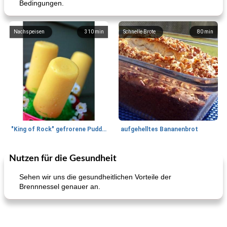
Bedingungen.
Nachspeisen
310
min
Schnelle Brote
80
min
"King of Rock" gefrorene Pudding Pops
aufgehelltes Bananenbrot
Nutzen für die Gesundheit
Mittagessen / Snacks
27
min
Potluck Desserts
50
min
Sehen wir uns die gesundheitlichen Vorteile der
Brennnessel genauer an.