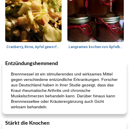
Cranberry, Birne, Apfel geworfener Salat
Langsames kochen von Äpfelbutter
Entzündungshemmend
Lamm
35
min
Mittagessen / Snacks
40
min
Brennnessel ist ein stimulierendes und wirksames Mittel
gegen verschiedene entzündliche Erkrankungen. Forscher
aus Deutschland haben in ihrer Studie gezeigt, dass das
Kraut rheumatische Arthritis und chronische
Muskelschmerzen behandeln kann. Darüber hinaus kann
Brennnesseltee oder Kräuterergänzung auch Gicht
wirksam behandeln.
Tandoori Lammspiesse mit Raita und Couscous
karamellisierte Zwiebel und Sauerrahmaufstrich
Stärkt die Knochen