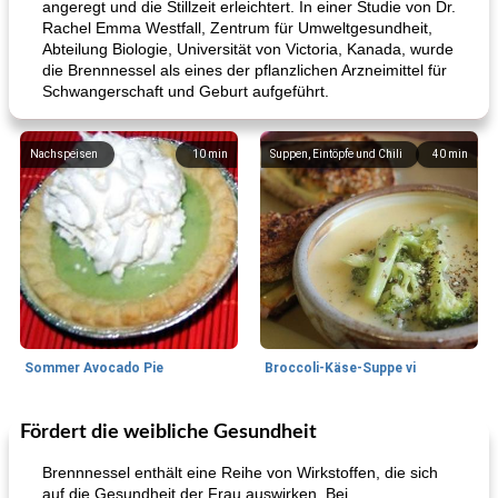
angeregt und die Stillzeit erleichtert. In einer Studie von Dr.
Rachel Emma Westfall, Zentrum für Umweltgesundheit,
Abteilung Biologie, Universität von Victoria, Kanada, wurde
die Brennnessel als eines der pflanzlichen Arzneimittel für
Schwangerschaft und Geburt aufgeführt.
Nachspeisen
10
min
Suppen, Eintöpfe und Chili
40
min
Sommer Avocado Pie
Broccoli-Käse-Suppe vi
Fördert die weibliche Gesundheit
Kurs
35
min
Mittagessen / Snacks
15
min
Brennnessel enthält eine Reihe von Wirkstoffen, die sich
auf die Gesundheit der Frau auswirken. Bei