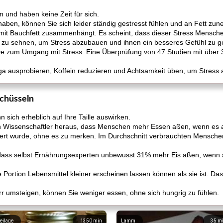
 und haben keine Zeit für sich.
ben, können Sie sich leider ständig gestresst fühlen und an Fett zu
 mit Bauchfett zusammenhängt. Es scheint, dass dieser Stress Mensch
zu sehnen, um Stress abzubauen und ihnen ein besseres Gefühl zu g
ative zum Umgang mit Stress. Eine Überprüfung von 47 Studien mit über
a ausprobieren, Koffein reduzieren und Achtsamkeit üben, um Stress
Schüsseln
 sich erheblich auf Ihre Taille auswirken.
en Wissenschaftler heraus, dass Menschen mehr Essen aßen, wenn es a
viert wurde, ohne es zu merken. Im Durchschnitt verbrauchten Mensch
ass selbst Ernährungsexperten unbewusst 31% mehr Eis aßen, wenn s
e Portion Lebensmittel kleiner erscheinen lassen können als sie ist. Das
rr umsteigen, können Sie weniger essen, ohne sich hungrig zu fühlen.
eilage
1350
min
Lamm
35
m