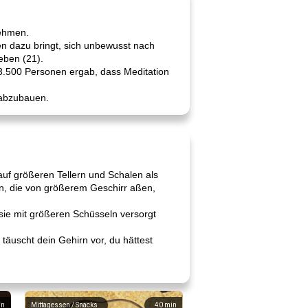
nehmen.
en dazu bringt, sich unbewusst nach
eben (21).
 3.500 Personen ergab, dass Meditation
 abzubauen.
uf größeren Tellern und Schalen als
en, die von größerem Geschirr aßen,
ie mit größeren Schüsseln versorgt
 täuscht dein Gehirn vor, du hättest
in
Mittagessen / Snacks
40
min