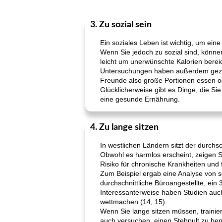
3. Zu sozial sein
Ein soziales Leben ist wichtig, um ein
Wenn Sie jedoch zu sozial sind, können
leicht um unerwünschte Kalorien bere
Untersuchungen haben außerdem gezei
Freunde also große Portionen essen od
Glücklicherweise gibt es Dinge, die Si
eine gesunde Ernährung.
4. Zu lange sitzen
In westlichen Ländern sitzt der durchs
Obwohl es harmlos erscheint, zeigen S
Risiko für chronische Krankheiten und 
Zum Beispiel ergab eine Analyse von s
durchschnittliche Büroangestellte, ein 
Interessanterweise haben Studien auch
wettmachen (14, 15).
Wenn Sie lange sitzen müssen, trainie
auch versuchen, einen Stehpult zu be