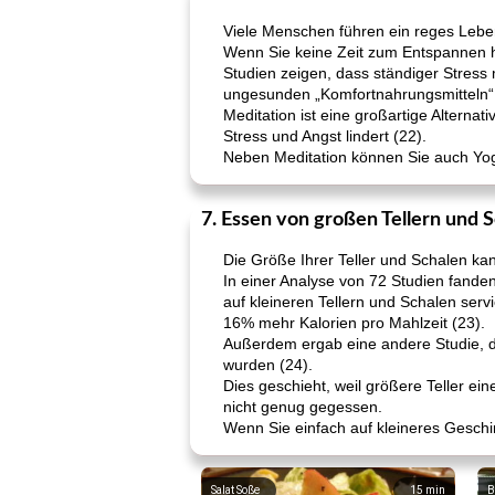
Viele Menschen führen ein reges Leben
Wenn Sie keine Zeit zum Entspannen ha
Studien zeigen, dass ständiger Stress
ungesunden „Komfortnahrungsmitteln“ 
Meditation ist eine großartige Altern
Stress und Angst lindert (22).
Neben Meditation können Sie auch Yog
7. Essen von großen Tellern und 
Die Größe Ihrer Teller und Schalen kann
In einer Analyse von 72 Studien fand
auf kleineren Tellern und Schalen ser
16% mehr Kalorien pro Mahlzeit (23).
Außerdem ergab eine andere Studie, d
wurden (24).
Dies geschieht, weil größere Teller ein
nicht genug gegessen.
Wenn Sie einfach auf kleineres Geschi
Salat Soße
15
min
B