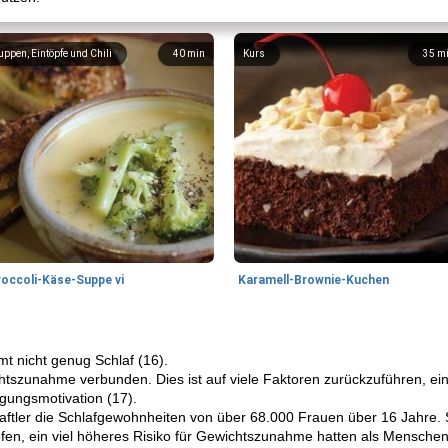
uppen, Eintöpfe und Chili
40
min
Kurs
35
m
roccoli-Käse-Suppe vi
Karamell-Brownie-Kuchen
t nicht genug Schlaf (16).
chtszunahme verbunden. Dies ist auf viele Faktoren zurückzuführen, ein
ungsmotivation (17).
aftler die Schlafgewohnheiten von über 68.000 Frauen über 16 Jahre. Si
efen, ein viel höheres Risiko für Gewichtszunahme hatten als Menschen