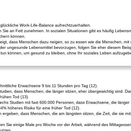
e glückliche Work-Life-Balance aufrechtzuerhalten.
 Sie an Fett zunehmen. In sozialen Situationen gibt es häufig Lebensmi
ichern können.
gt, dass Menschen dazu neigen, so zu essen wie die Menschen, mit
er ungesunde Lebensmittel bevorzugen, folgen Sie eher diesem Beispi
e tun können, um gesund zu bleiben, ohne Ihr soziales Leben aufzugeben
chnittliche Erwachsene 9 bis 11 Stunden pro Tag (12).
tudien, dass Menschen, die länger sitzen, eher übergewichtig sind. Da
frühen Tod (13).
echs Studien mit fast 600.000 Personen, dass Erwachsene, die länger
34% höheres Risiko für eine früher Tod (12).
 ergeben, dass Menschen, die am längsten sitzen, die Zeit, die sie mit
ren Sie einige Male pro Woche vor der Arbeit, während des Mittagessen
nutzen.