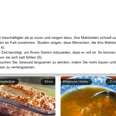
 beschäftigter als je zuvor und neigen dazu, ihre Mahlzeiten schnell z
en an Fett zunehmen. Studien zeigen, dass Menschen, die ihre Mahlzei
 4).
e Zeit benötigt, um Ihrem Gehirn mitzuteilen, dass er voll ist. So könne
r sie sich satt fühlen (5).
ersuchen Sie, bewusst langsamer zu werden, indem Sie mehr kauen und
ssen zu verlangsamen.
chnelle Brote
80
min
Mittagessen / Snacks
27
m